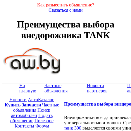
Как разместить объявление?
Связаться с нами
Преимущества выбора
внедорожника TANK
На
Частные
Новости
П
главную
объявления
партнеров
а
Новости
АвтоКаталог
Преимущества выбора внедо
Купить Запчасти
Частные
объявления
Поиск
автомобилей
Подать
Внедорожники всегда привлекал
объявление
Полезное
универсальностью и мощью. Сре
Контакты
Форум
танк 300
выделяется своими уни