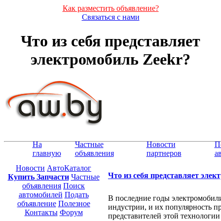
Как разместить объявление?
Связаться с нами
Что из себя представляет
электромобиль Zeekr?
На
Частные
Новости
П
главную
объявления
партнеров
а
Новости
АвтоКаталог
Что из себя представляет элек
Купить Запчасти
Частные
объявления
Поиск
автомобилей
Подать
В последние годы электромобил
объявление
Полезное
индустрии, и их популярность п
Контакты
Форум
представителей этой технологии 