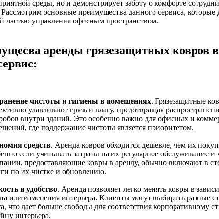
приятной среды, но и демонстрирует заботу о комфорте сотрудни
 Рассмотрим основные преимущества данного сервиса, которые 
й частью управления офисным пространством.
ущесва аренды грязезащитных ковров в
сервис:
ранение чистоты и гигиены в помещениях
. Грязезащитные ко
ективно улавливают грязь и влагу, предотвращая распространени
робов внутри зданий. Это особенно важно для офисных и комме
ещений, где поддержание чистоты является приоритетом.
номия средств
. Аренда ковров обходится дешевле, чем их покуп
енно если учитывать затраты на их регулярное обслуживание и 
пании, предоставляющие ковры в аренду, обычно включают в ст
уги по их чистке и обновлению.
кость и удобство
. Аренда позволяет легко менять ковры в завис
она или изменения интерьера. Клиенты могут выбирать разные с
та, что дает больше свободы для соответствия корпоративному с
айну интерьера.