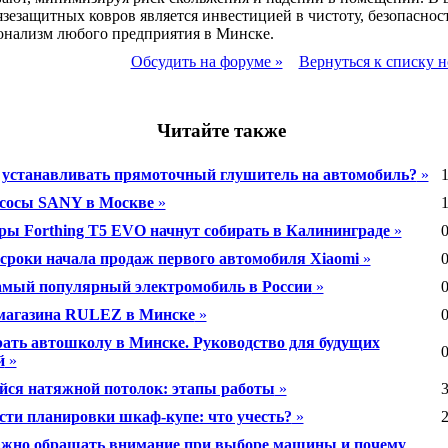
язезащитных ковров является инвестицией в чистоту, безопаснос
онализм любого предприятия в Минске.
Обсудить на форуме »
Вернуться к списку н
Читайте также
 устанавливать прямоточный глушитель на автомобиль?
»
1
сосы SANY в Москве
»
1
ры Forthing T5 EVO начнут собирать в Калининграде
»
0
сроки начала продаж первого автомобиля Xiaomi
»
0
амый популярный электромобиль в России
»
0
магазина RULEZ в Минске
»
0
ать автошколу в Минске. Руководство для будущих
0
й
»
ся натяжной потолок: этапы работы
»
3
сти планировки шкаф-купе: что учесть?
»
2
ажно обращать внимание при выборе машины и почему