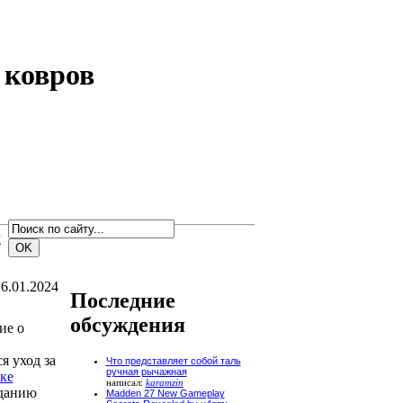
 ковров
м
6.01.2024
Последние
обсуждения
ие о
я уход за
Что представляет собой таль
ручная рычажная
ке
написал:
karamzin
зданию
Madden 27 New Gameplay