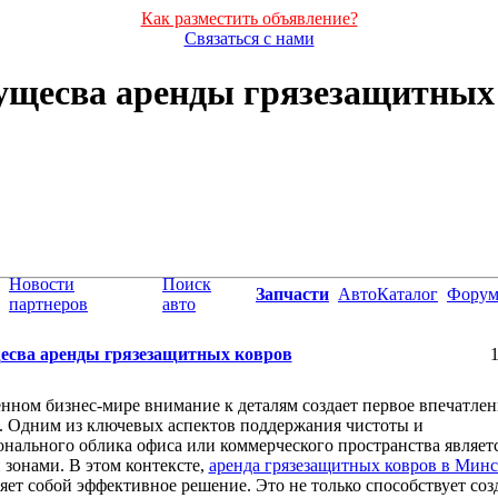
Как разместить объявление?
Связаться с нами
щесва аренды грязезащитных
Новости
Поиск
Запчасти
АвтоКаталог
Фору
партнеров
авто
сва аренды грязезащитных ковров
1
нном бизнес-мире внимание к деталям создает первое впечатлен
. Одним из ключевых аспектов поддержания чистоты и
нального облика офиса или коммерческого пространства являетс
зонами. В этом контексте,
аренда грязезащитных ковров в Минс
яет собой эффективное решение. Это не только способствует со