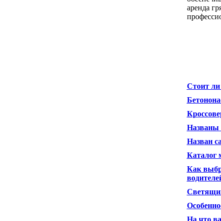
аренда гр
професси
Стоит ли
Бетонона
Кроссове
Названы 
Назван с
Каталог 
Как выбр
водителе
Светящий
Особенно
На что в