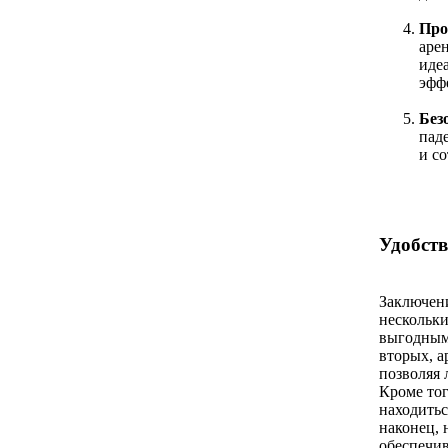
Про
аре
иде
эфф
Без
пад
и со
Удобств
Заключени
нескольки
выгодным,
вторых, а
позволяя 
Кроме тог
находитьс
наконец, 
обеспечив