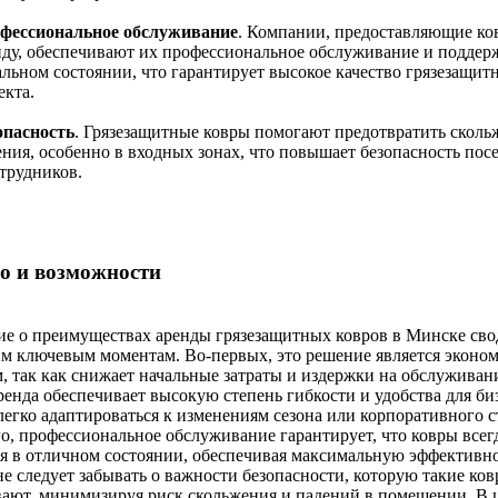
фессиональное обслуживание
. Компании, предоставляющие ко
нду, обеспечивают их профессиональное обслуживание и поддер
альном состоянии, что гарантирует высокое качество грязезащит
екта.
опасность
. Грязезащитные ковры помогают предотвратить сколь
ения, особенно в входных зонах, что повышает безопасность пос
трудников.
о и возможности
е о преимуществах аренды грязезащитных ковров в Минске сво
м ключевым моментам. Во-первых, это решение является эконо
 так как снижает начальные затраты и издержки на обслуживани
ренда обеспечивает высокую степень гибкости и удобства для би
легко адаптироваться к изменениям сезона или корпоративного с
о, профессиональное обслуживание гарантирует, что ковры всегд
я в отличном состоянии, обеспечивая максимальную эффективно
не следует забывать о важности безопасности, которую такие ко
ают, минимизируя риск скольжения и падений в помещении. В 