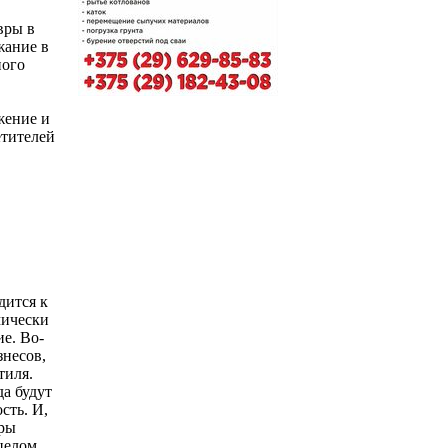
вры в
жание в
ного
жение и
етителей
дится к
мически
е. Во-
знесов,
тиля.
а будут
сть. И,
вры
целом,