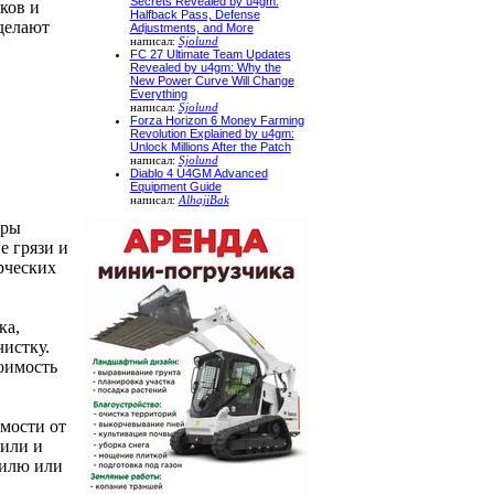
Secrets Revealed by u4gm:
ков и
Halfback Pass, Defense
делают
Adjustments, and More
написал:
Sjolund
FC 27 Ultimate Team Updates
Revealed by u4gm: Why the
New Power Curve Will Change
Everything
написал:
Sjolund
Forza Horizon 6 Money Farming
Revolution Explained by u4gm:
Unlock Millions After the Patch
написал:
Sjolund
Diablo 4 U4GM Advanced
Equipment Guide
написал:
AlhajiBak
вры
е грязи и
рческих
ка,
чистку.
оимость
имости от
тили и
тилю или