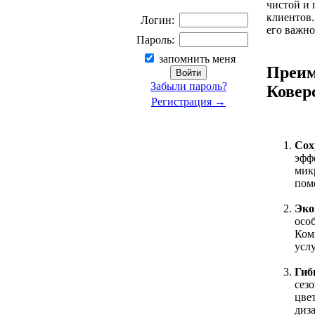
чистой и 
клиентов.
Логин:
его важно
Пароль:
запомнить меня
Преим
Забыли пароль?
Ковер
Регистрация →
Сох
эфф
мик
пом
Эко
особ
Ком
усл
Гиб
сез
цве
диз