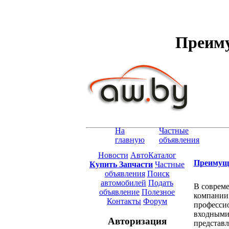
Преиму
На
Частные
главную
объявления
Новости
АвтоКаталог
Преимуще
Купить Запчасти
Частные
объявления
Поиск
автомобилей
Подать
В совреме
объявление
Полезное
компании
Контакты
Форум
профессио
входными 
Авторизация
представл