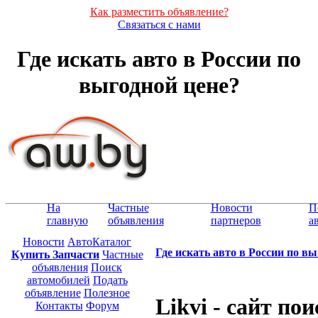
Как разместить объявление?
Связаться с нами
Где искать авто в России по
выгодной цене?
На
Частные
Новости
П
главную
объявления
партнеров
а
Новости
АвтоКаталог
Где искать авто в России по в
Купить Запчасти
Частные
объявления
Поиск
автомобилей
Подать
объявление
Полезное
Likvi - сайт по
Контакты
Форум