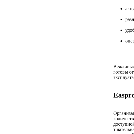
акц
раз
удо
опер
Вежливые
готовы от
эксплуата
Easpro
Организац
количеств
доступной
тщательна