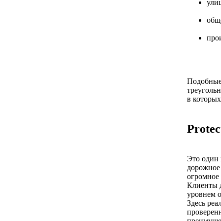
улиц
общ
про
Подобные 
треугольн
в которых
Protec
Это один 
дорожное 
огромное 
Клиенты 
уровнем 
Здесь реа
проверен
преимуще