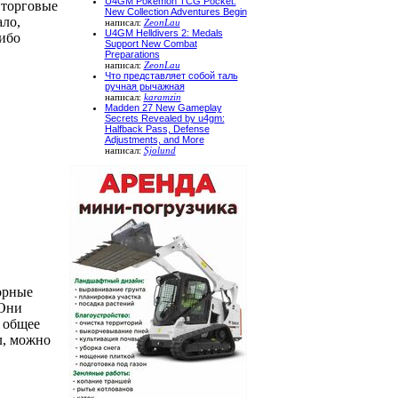
U4GM Pokemon TCG Pocket:
 торговые
New Collection Adventures Begin
ло,
написал:
ZeonLau
U4GM Helldivers 2: Medals
либо
Support New Combat
Preparations
написал:
ZeonLau
Что представляет собой таль
ручная рычажная
написал:
karamzin
Madden 27 New Gameplay
Secrets Revealed by u4gm:
Halfback Pass, Defense
Adjustments, and More
написал:
Sjolund
зорные
 Они
ь общее
л, можно