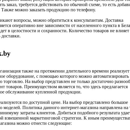
ть заказ, требуется действовать по обычной схеме, то есть добав
. Также можно заказать продукцию по телефону.
икают вопросы, можно обратиться к консультантам. Доставка
яется оперативно вне зависимости от населенного пункта в Бела
дет в целостности и сохранности. Количество товаров не влияет
 доставки.
.by
ганизация также на протяжении длительного времени реализует
ое оборудование, с помощью которого можно автоматизировать
 торговлю. На выбор представлен не только достаточно разноо
нт товаров. Преимуществом является то, что здесь предлагается
кое обслуживание купленной продукции.
еализуются по доступной цене. На выбор представлено большое
о моделей. Политика данного интернет-магазина направлена на 
минимуму затраты клиентов. Добиться подобного результата удает
ой взвешенной маркетинговой стратегии. К иным преимущества
агазина можно отнести следующие: