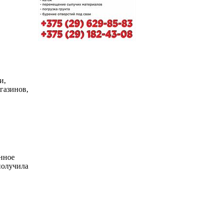
и,
газинов,
нное
получила