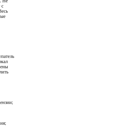
. Не
 с
Весь
мые
упатель
ркал
лены
лить
ензии;
ия;