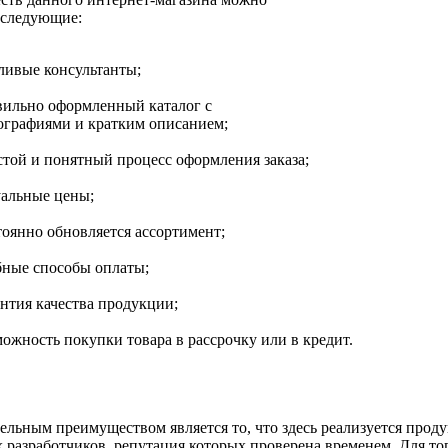
 следующие:
ливые консультанты;
вильно оформленный каталог с
ографиями и кратким описанием;
стой и понятный процесс оформления заказа;
уальные цены;
тоянно обновляется ассортимент;
бные способы оплаты;
антия качества продукции;
ожность покупки товара в рассрочку или в кредит.
льным преимуществом является то, что здесь реализуется проду
 разработчиков, репутация которых проверена временем. Для то