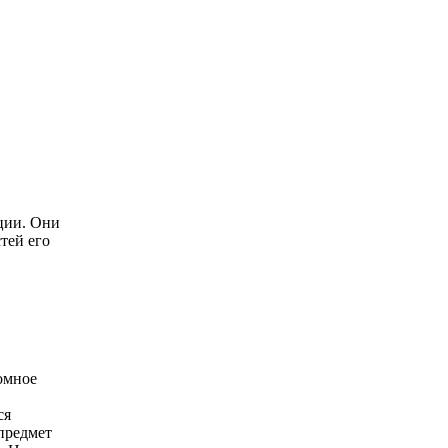
ции. Они
тей его
ромное
ся
предмет