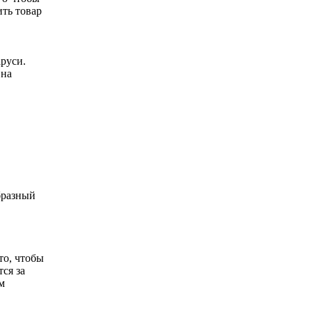
ить товар
руси.
 на
бразный
то, чтобы
ся за
м