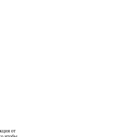
кция от
го чтобы