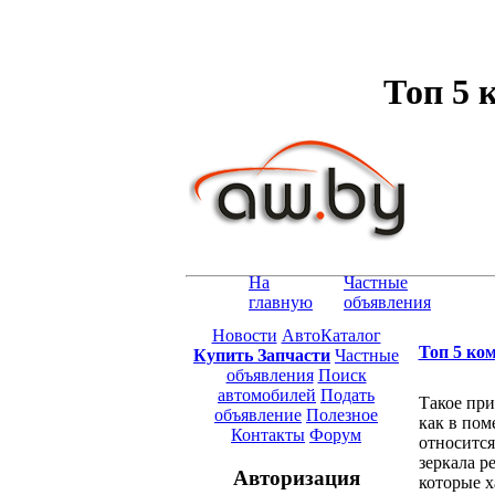
Топ 5 
На
Частные
главную
объявления
Новости
АвтоКаталог
Топ 5 ко
Купить Запчасти
Частные
объявления
Поиск
автомобилей
Подать
Такое при
объявление
Полезное
как в пом
Контакты
Форум
относитс
зеркала р
Авторизация
которые х