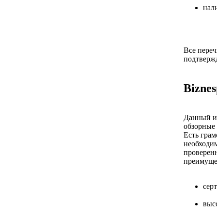
нал
Все пере
подтверж
Biznes
Данный ин
обзорные 
Есть грам
необходим
проверенн
преимуще
сер
выс