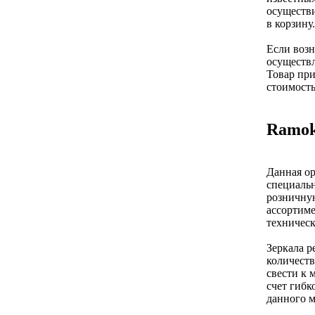
осуществи
в корзину
Если возн
осуществл
Товар при
стоимость
Ramok
Данная ор
специальн
розничную
ассортиме
техничес
Зеркала р
количеств
свести к 
счет гибк
данного м