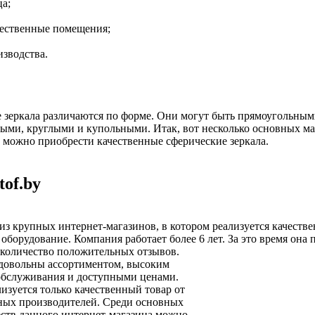
а;
ественные помещения;
изводства.
зеркала различаются по форме. Они могут быть прямоугольным
ыми, круглыми и купольными. Итак, вот несколько основных ма
 можно приобрести качественные сферические зеркала.
tof.by
из крупных интернет-магазинов, в котором реализуется качестве
оборудование. Компания работает более 6 лет. За это время она 
количество положительных отзывов.
довольны ассортиментом, высоким
обслуживания и доступными ценами.
лизуется только качественный товар от
ных производителей. Среди основных
ств данного интернет-магазина можно