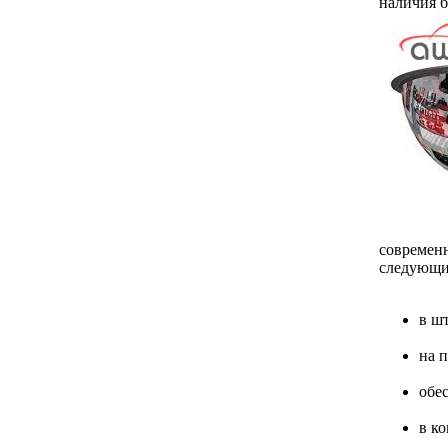
наличия б
современ
следующи
в ш
на 
обе
в к