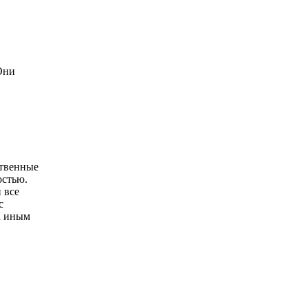
Они
ственные
остью.
 все
с
К иным