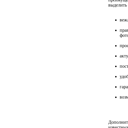
выделить
веж
пра
фот
про
акт
пос
удо
гар
возм
Дополните
известных