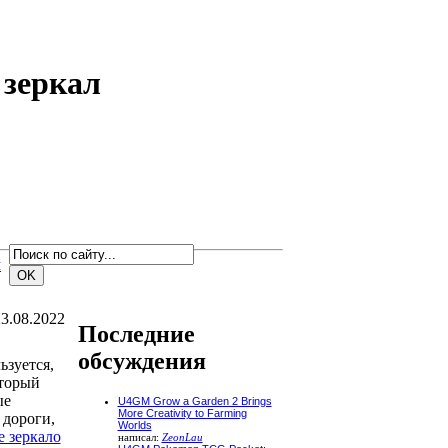
 зеркал
м
3.08.2022
Последние
обсуждения
ьзуется,
оторый
ые
U4GM Grow a Garden 2 Brings
More Creativity to Farming
 дороги,
Worlds
 зеркало
написал:
ZeonLau