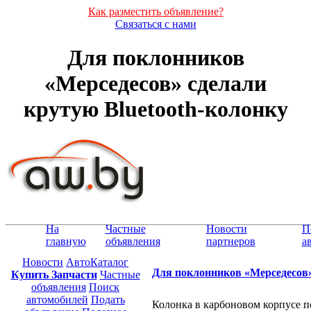
Как разместить объявление?
Связаться с нами
Для поклонников
«Мерседесов» сделали
крутую Bluetooth-колонку
На
Частные
Новости
П
главную
объявления
партнеров
а
Новости
АвтоКаталог
Для поклонников «Мерседесов»
Купить Запчасти
Частные
объявления
Поиск
автомобилей
Подать
Колонка в карбоновом корпусе 