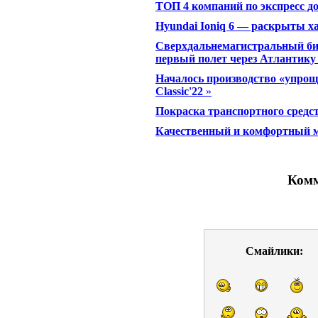
ТОП 4 компаний по экспресс д
Hyundai Ioniq 6 — раскрыты х
Сверхдальнемагистральный биз
первый полет через Атлантику
Началось производство «упро
Classic'22
»
Покраска транспортного средс
Качественный и комфортный м
Комм
Смайлики: