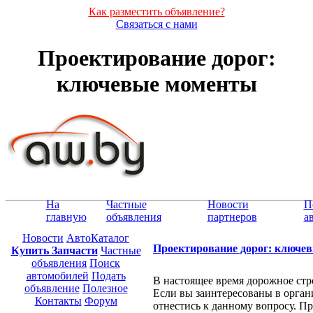
Как разместить объявление?
Связаться с нами
Проектирование дорог:
ключевые моменты
На
Частные
Новости
П
главную
объявления
партнеров
а
Новости
АвтоКаталог
Проектирование дорог: ключе
Купить Запчасти
Частные
объявления
Поиск
автомобилей
Подать
В настоящее время дорожное стр
объявление
Полезное
Если вы заинтересованы в орган
Контакты
Форум
отнестись к данному вопросу. П