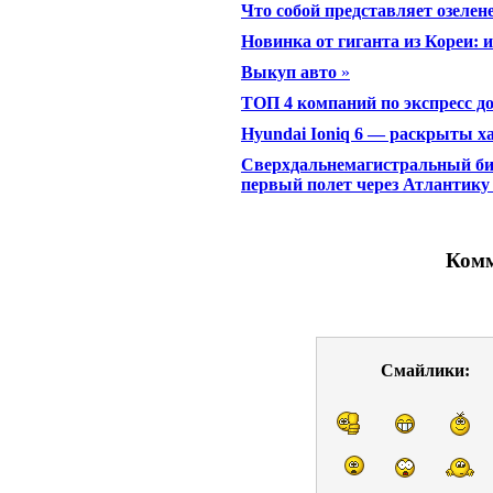
Что собой представляет озелен
Новинка от гиганта из Кореи: 
Выкуп авто
»
ТОП 4 компаний по экспресс д
Hyundai Ioniq 6 — раскрыты х
Сверхдальнемагистральный биз
первый полет через Атлантику
Комм
Смайлики: