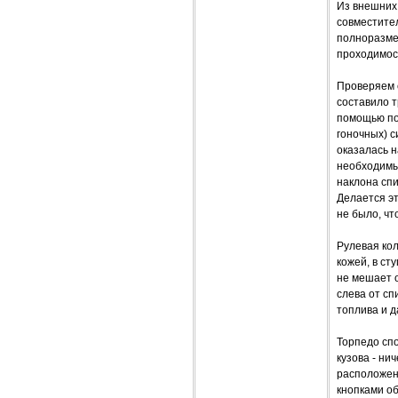
Из внешних 
совместите
полноразме
проходимос
Проверяем с
составило т
помощью под
гоночных) 
оказалась н
необходимые
наклона сп
Делается эт
не было, чт
Рулевая кол
кожей, в ст
не мешает 
слева от сп
топлива и д
Торпедо сп
кузова - ни
расположен
кнопками об