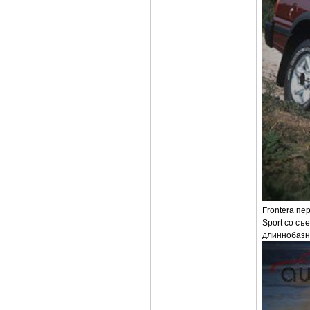
Frontera пе
Sport со съ
длиннобазн