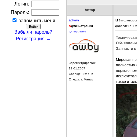
Логин:
Автор
Пароль:
запомнить меня
admin
Заголовок с
А
дминистрация
Добавлено: Пт
Забыли пароль?
цитировать
Технические
Регистрация →
Объявления
Запчасти к 
Мировая пре
Зарегистрирован:
полностью 
12.01.2007
первого по
Сообщения: 685
исключитель
Откуда: г. Минск
также итал