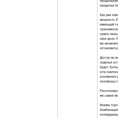
продольную 
пределах б
Как уже гов
мощность 20
имеющий те 
трансмисси
нужно лишь 
свое дело. 
же им вклю
остановить)
Доступ во в
сиденья уст
будет. Бол
углу наклон
основания р
назовешь) 
Расположен
же самое мо
Форма торпе
Комбинация
охлаждающе