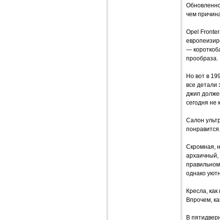
Обновленном
чем причин
Opel Fronte
европеизиро
— короткоб
прообраза.
Но вот в 1
все детали 
джип долже
сегодня не 
Салон ульт
понравится
Скромная, 
архаичный,
правильном
однако уютн
Кресла, как
Впрочем, ка
В пятидверн