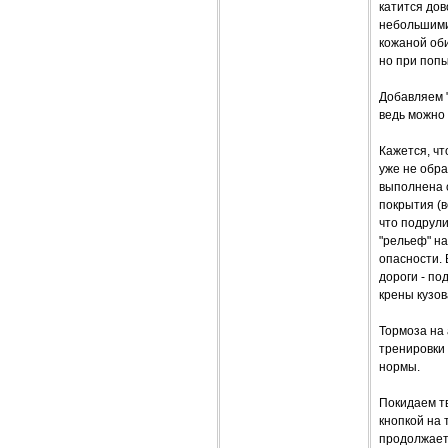
катится дов
небольшими
кожаной оби
но при попы
Добавляем "
ведь можно
Кажется, чт
уже не обра
выполнена о
покрытия (в
что подрули
"рельеф" на
опасности.
дороги - по
крены кузов
Тормоза на
тренировки 
нормы.
Покидаем тв
кнопкой на 
продолжает