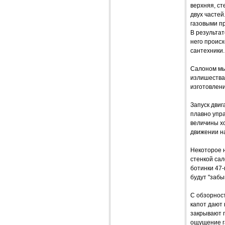
верхняя, ст
двух частей
газовыми пр
В результат
него происх
сантехники.
Салоном мы 
излишествам
изготовлени
Запуск двиг
плавно упр
величины хо
движении на
Некоторое 
стенкой сал
ботинки 47-
будут "забы
С обзорнос
капот дают 
закрывают 
ощущение г