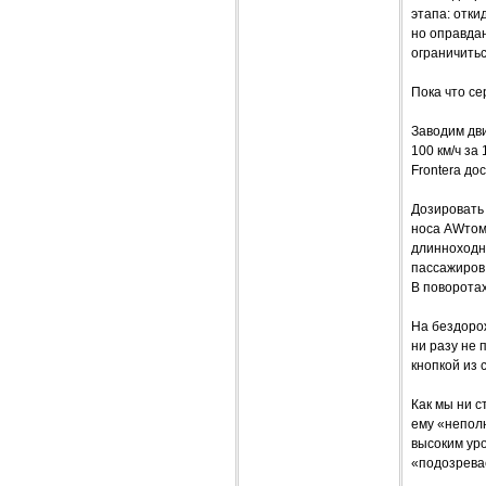
этапа: отки
но оправдан
ограничить
Пока что с
Заводим дв
100 км/ч за
Frontera до
Дозировать 
носа AWтомо
длинноходна
пассажиров 
В поворотах
На бездорож
ни разу не
кнопкой из 
Как мы ни с
ему «непол
высоким ур
«подозрева