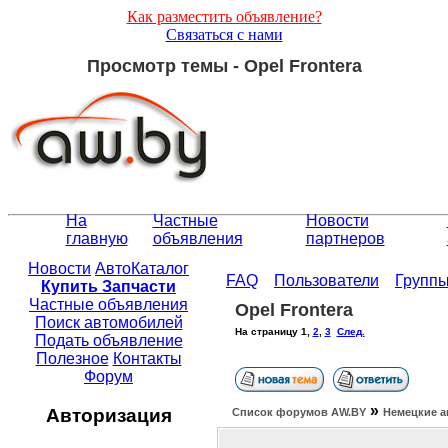
Как разместить объявление?
Связаться с нами
Просмотр темы - Opel Frontera
На
Частные
Новости
главную
объявления
партнеров
Новости
АвтоКаталог
FAQ
Пользователи
Групп
Купить Запчасти
Частные объявления
Opel Frontera
Поиск автомобилей
На страницу
1
,
2
,
3
След.
Подать объявление
Полезное
Контакты
Форум
»
Авторизация
Список форумов АW.BY
Немецкие а