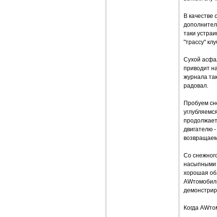
В качестве 
дополнитель
таки устраи
"трассу" клу
Сухой асфал
приводит на
журнала так
радовал.
Пробуем сне
углубляемся
продолжает 
двигателю -
возвращаемс
Со снежного
насыпными 
хорошая обз
AWтомобиль
демонстрир
Когда AWтом