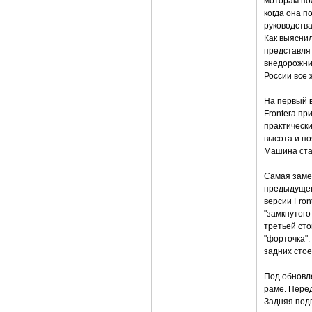
моторам пол
когда она п
руководства
Как выясни
представлят
внедорожник
России все 
На первый 
Frontera пр
практическ
высота и п
Машина ста
Самая заме
предыдущего
версии Fron
"замкнутого
третьей сто
"форточка".
задних стое
Под обновл
раме. Перед
Задняя подв