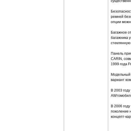
существенн
Безопаснос
ремней безо
опции можн
Багажное о
багажника у
стеклянную 
Панель при
CARIN, сов
1999 года F
Модельный 
вариант ком
В 2003 году
AWтомобиль
В 2006 году
поколение н
концепт-кар