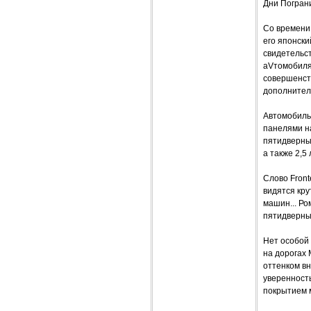
Дни Погран
Со времени 
его японск
свидетельст
аVтомобилям
совершенст
дополнитель
Автомобиль 
панелями на
пятидверным
а также 2,5
Слово Front
видятся кру
машин... Ро
пятидверный
Нет особой 
на дорогах
оттенком в
уверенност
покрытием м