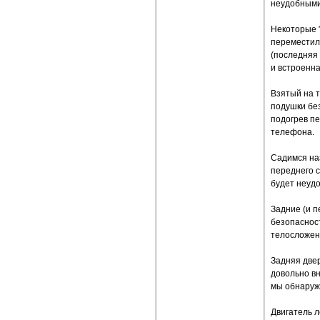
неудобными
Некоторые 
переместил
(последняя
и встроенна
Взятый на 
подушки без
подогрев пе
телефона.
Садимся наз
переднего с
будет неудо
Задние (и п
безопасност
телосложен
Задняя двер
довольно вн
мы обнаружи
Двигатель л