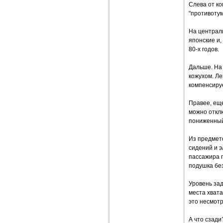
Слева от к
"противотум
На централ
японские и,
80-х годов.
Дальше. На
кожухом. Ле
компенсируе
Правее, ещ
можно отклю
пониженный
Из предмето
сидений и 
пассажира 
подушка бе
Уровень зад
места хвата
это несмотр
А что сзади