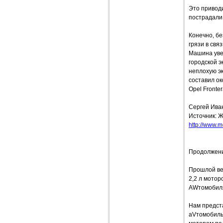
Это привод
пострадали
Конечно, бе
грязи в свя
Машина увер
городской 
неплохую эк
составил ок
Opel Fronte
Сергей Ива
Источник: Ж
http://www.mo
Продолжени
Прошлой вес
2,2 л мотор
AWтомобиля,
Нам предста
аVтомобиль 