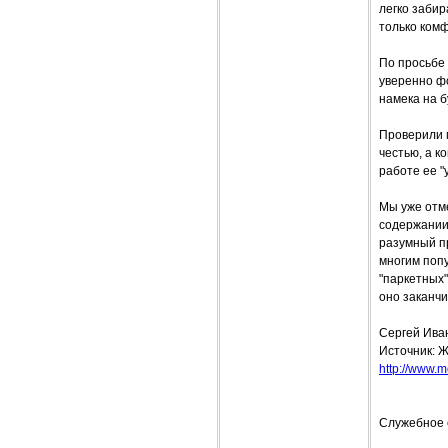
легко забир
только комф
По просьбе
уверенно фо
намека на б
Проверили 
честью, а к
работе ее "
Мы уже отме
содержании.
разумный пр
многим поп
"паркетных"
оно заканчи
Сергей Ива
Источник: Ж
http://www.mo
Служебное 