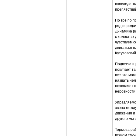
впоследств
препятствий
Но все по 
ряд передач
Динамика ра
с холостых 
чувствуем с
двигаться н
Кутузовский
Подвеска и 
покупает та
все это мож
назвать нел
позволяет к
неровности
Управляемо
звена межд
движения и 
другого мы 
Тормоза раб
всяком случ