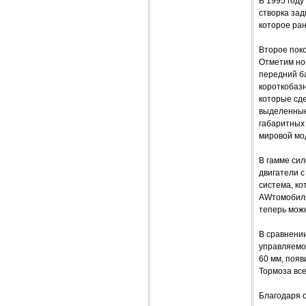
В 1995 год
створка зад
которое ран
Второе поко
Отметим но
передний ба
короткобазн
которые сд
выделенные
габаритных
мировой мо
В гамме си
двигатели с
система, ко
AWтомобиля
теперь мож
В сравнени
управляемос
60 мм, появ
Тормоза все
Благодаря 