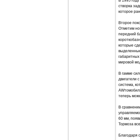
В 1995 год
створка зад
которое ран
Второе поко
Отметим но
передний ба
короткобазн
которые сд
выделенные
габаритных
мировой мо
В гамме си
двигатели с
система, ко
AWтомобиля
теперь мож
В сравнени
управляемос
60 мм, появ
Тормоза все
Благодаря 