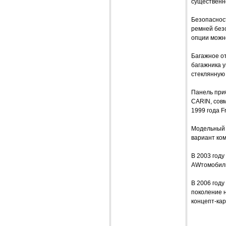
существенн
Безопаснос
ремней безо
опции можн
Багажное о
багажника у
стеклянную 
Панель при
CARIN, сов
1999 года F
Модельный 
вариант ком
В 2003 году
AWтомобиль
В 2006 году
поколение н
концепт-кар