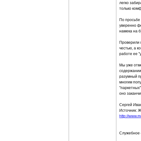
легко забир
только комф
По просьбе
уверенно фо
намека на б
Проверили 
честью, а к
работе ее "
Мы уже отме
содержании.
разумный пр
многим поп
"паркетных"
оно заканчи
Сергей Ива
Источник: Ж
http://www.mo
Служебное 