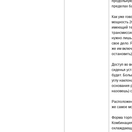
продольную 
пределах б
Как уже гов
мощность 20
имеющий те 
трансмисси
нужно лишь 
свое дело. 
же им вклю
остановить)
Доступ во в
сиденья уст
будет. Бол
углу наклон
основания р
назовешь) 
Расположен
же самое мо
Форма торпе
Комбинация
охлаждающе