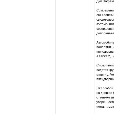
Дни Погран
Со времени 
его японск
свидетельст
аVтомобилям
совершенст
дополнитель
Автомобиль 
панелями на
пятидверным
а также 2,5
Слово Front
видятся кру
машин... Ро
пятидверный
Нет особой 
на дорогах
оттенком в
уверенност
покрытием м