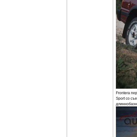
Frontera пе
Sport со съ
длиннобазн