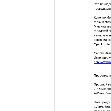
Это привод
пострадали
Конечно, бе
грязи в свя
Машина увер
городской 
неплохую эк
составил ок
Opel Fronte
Сергей Ива
Источник: Ж
http://www.mo
Продолжени
Прошлой вес
2,2 л мотор
AWтомобиля,
Нам предста
аVтомобиль 