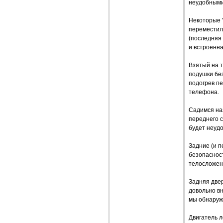
неудобными
Некоторые 
переместил
(последняя
и встроенна
Взятый на 
подушки без
подогрев пе
телефона.
Садимся наз
переднего с
будет неудо
Задние (и п
безопасност
телосложен
Задняя двер
довольно вн
мы обнаружи
Двигатель л