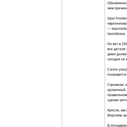
Обновленном
чем причин
Opel Fronte
европеизиро
— короткоб
прообраза.
Но вот в 1
все детали 
джип долже
сегодня не 
Салон ульт
понравится
Скромная, 
архаичный,
правильном
однако уютн
Кресла, как
Впрочем, ка
В пятидверн