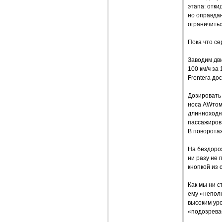
этапа: отки
но оправдан
ограничить
Пока что с
Заводим дв
100 км/ч за
Frontera до
Дозировать 
носа AWтомо
длинноходна
пассажиров 
В поворотах
На бездорож
ни разу не
кнопкой из 
Как мы ни с
ему «непол
высоким ур
«подозрева