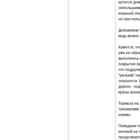
катится дов
небольшими
кожаной оби
но при попы
Добавляем "
ведь можно
Кажется, чт
уже не обра
выполнена о
покрытия (в
что подрули
"рельеф" на
опасности.
дороги - по
крены кузов
Тормоза на
тренировки 
нормы.
Покидаем тв
кнопкой на 
продолжает