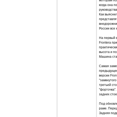
моторам пол
когда она п
руководства
Как выясни
представлят
внедорожник
России все 
На первый 
Frontera пр
практическ
высота и п
Машина ста
Самая заме
предыдущего
версии Fron
"замкнутого
третьей сто
"форточка".
задних стое
Под обновл
раме. Перед
Задняя подв