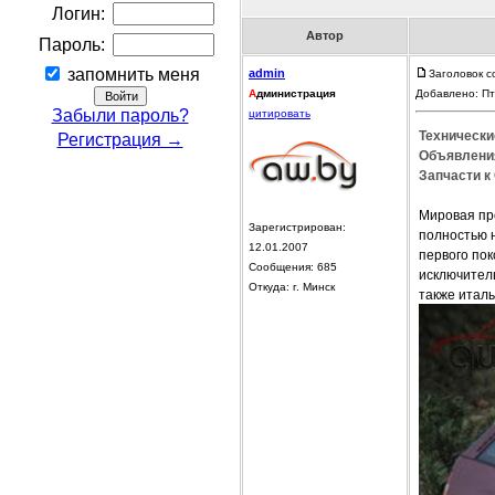
Логин:
Автор
Пароль:
запомнить меня
admin
Заголовок с
А
дминистрация
Добавлено: Пт
Забыли пароль?
цитировать
Технические
Регистрация →
Объявления
Запчасти к 
Мировая пре
Зарегистрирован:
полностью 
12.01.2007
первого по
Сообщения: 685
исключитель
Откуда: г. Минск
также итал