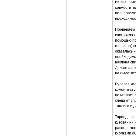
Из внешних 
совместите
полноразме
проходимос
Проверяем с
составило т
помощью под
гоночных) 
оказалась н
необходимые
наклона сп
Делается эт
не было, чт
Рулевая кол
кожей, в ст
не мешает 
слева от сп
топлива и д
Торпедо сп
кузова - ни
расположен
кнопками об