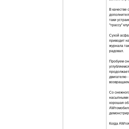
В качестве 
дополнитель
таки устраи
"трассу" клу
Сухой асфал
приводит на
журнала так
радовал.
Пробуем сне
углубляемся
продолжает 
двигателю -
возвращаемс
Со снежного
насыпными 
хорошая обз
AWтомобиль
демонстрир
Когда AWтом