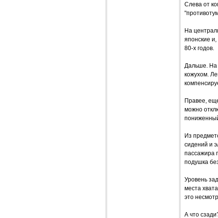
Слева от к
"противотум
На централ
японские и,
80-х годов.
Дальше. На
кожухом. Ле
компенсируе
Правее, ещ
можно отклю
пониженный
Из предмето
сидений и 
пассажира 
подушка бе
Уровень зад
места хвата
это несмотр
А что сзади