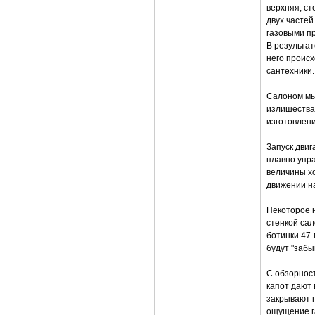
верхняя, ст
двух частей
газовыми пр
В результат
него происх
сантехники.
Салоном мы 
излишествам
изготовлени
Запуск двиг
плавно упр
величины хо
движении на
Некоторое 
стенкой сал
ботинки 47-
будут "забы
С обзорнос
капот дают 
закрывают 
ощущение г