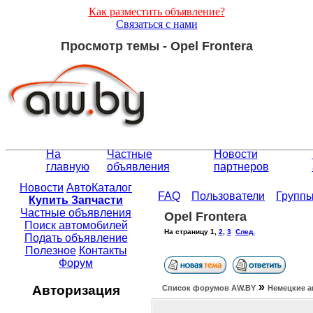
Как разместить объявление?
Связаться с нами
Просмотр темы - Opel Frontera
На
Частные
Новости
главную
объявления
партнеров
Новости
АвтоКаталог
FAQ
Пользователи
Групп
Купить Запчасти
Частные объявления
Opel Frontera
Поиск автомобилей
На страницу
1
,
2
,
3
След.
Подать объявление
Полезное
Контакты
Форум
»
Авторизация
Список форумов АW.BY
Немецкие а