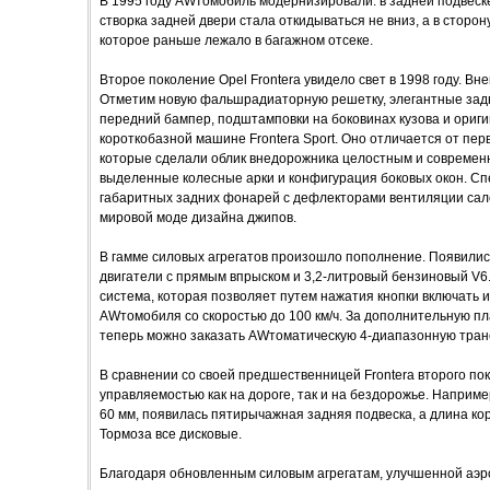
В 1995 году AWтомобиль модернизировали: в задней подвес
створка задней двери стала откидываться не вниз, а в сторон
которое раньше лежало в багажном отсеке.
Второе поколение Opel Frontera увидело свет в 1998 году. В
Отметим новую фальшрадиаторную решетку, элегантные зад
передний бампер, подштамповки на боковинах кузова и ориги
короткобазной машине Frontera Sport. Оно отличается от пе
которые сделали облик внедорожника целостным и современ
выделенные колесные арки и конфигурация боковых окон. С
габаритных задних фонарей с дефлекторами вентиляции сал
мировой моде дизайна джипов.
В гамме силовых агрегатов произошло пополнение. Появилис
двигатели с прямым впрыском и 3,2-литровый бензиновый V6.
система, которая позволяет путем нажатия кнопки включать 
AWтомобиля со скоростью до 100 км/ч. За дополнительную п
теперь можно заказать AWтоматическую 4-диапазонную тран
В сравнении со своей предшественницей Frontera второго п
управляемостью как на дороге, так и на бездорожье. Наприме
60 мм, появилась пятирычажная задняя подвеска, а длина кор
Тормоза все дисковые.
Благодаря обновленным силовым агрегатам, улучшенной аэр