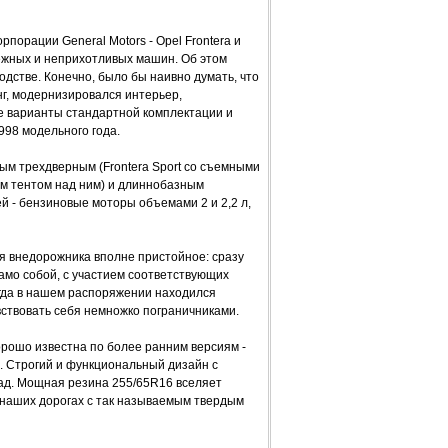
рпорации General Motors - Opel Frontera и
дежных и неприхотливых машин. Об этом
водстве. Конечно, было бы наивно думать, что
г, модернизировался интерьер,
е варианты стандартной комплектации и
998 модельного года.
ным трехдверным (Frontera Sport со съемными
ным тентом над ним) и длиннобазным
ей - бензиновые моторы объемами 2 и 2,2 л,
для внедорожника вполне пристойное: сразу
само собой, с участием соответствующих
когда в нашем распоряжении находился
увствовать себя немножко пограничниками.
орошо известна по более ранним версиям -
. Строгий и функциональный дизайн с
ад. Мощная резина 255/65R16 вселяет
 наших дорогах с так называемым твердым