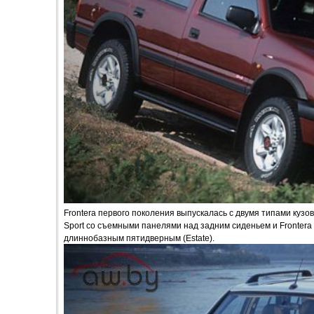
Frontera первого поколения выпускалась с двумя типами кузо
Sport со съемными панелями над задним сиденьем и Frontera 
длиннобазным пятидверным (Estate).