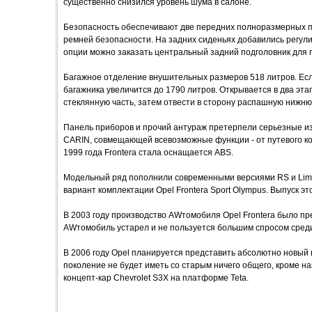
существенно снизился уровень шума в салоне.
Безопасность обеспечивают две передних полноразмерных 
ремней безопасности. На задних сиденьях добавились регули
опции можно заказать центральный задний подголовник для
Багажное отделение внушительных размеров 518 литров. Есл
багажника увеличится до 1790 литров. Открывается в два эт
стеклянную часть, затем отвести в сторону распашную нижнюю
Панель приборов и прочий антураж претерпели серьезные и
CARIN, совмещающей всевозможные функции - от путевого к
1999 года Frontera стала оснащается ABS.
Модельный ряд пополнили современными версиями RS и Limit
вариант комплектации Opel Frontera Sport Olympus. Выпуск э
В 2003 году производство AWтомобиля Opel Frontera было пр
AWтомобиль устарел и не пользуется большим спросом среди
В 2006 году Opel планируется представить абсолютно новый 
поколение не будет иметь со старым ничего общего, кроме н
концепт-кар Chevrolet S3X на платформе Teta.