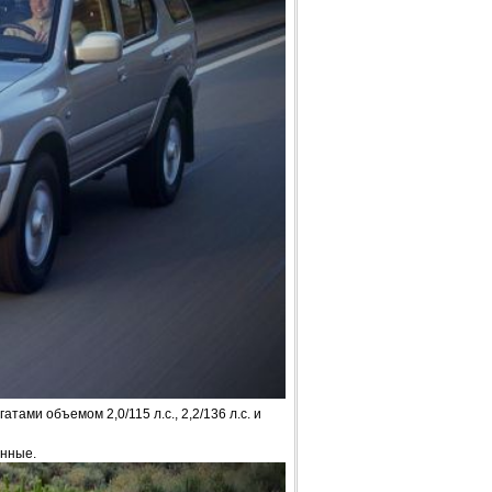
ами объемом 2,0/115 л.с., 2,2/136 л.с. и
нные.