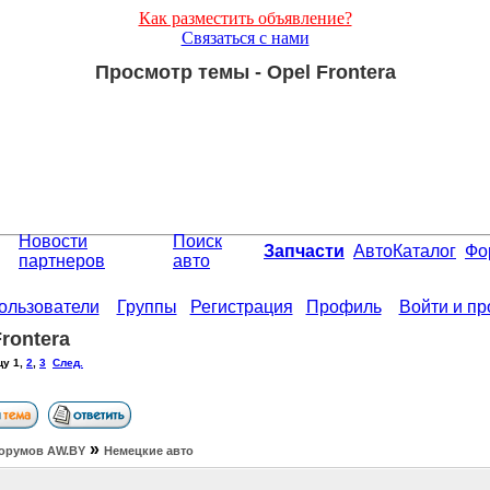
Как разместить объявление?
Связаться с нами
Просмотр темы - Opel Frontera
Новости
Поиск
Запчасти
АвтоКаталог
Фо
партнеров
авто
ользователи
Группы
Регистрация
Профиль
Войти и п
Frontera
цу
1
,
2
,
3
След.
»
орумов АW.BY
Немецкие авто