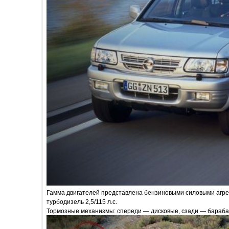
Гамма двигателей представлена бензиновыми силовыми агрегат
турбодизель 2,5/115 л.с.
Тормозные механизмы: спереди — дисковые, сзади — бараба