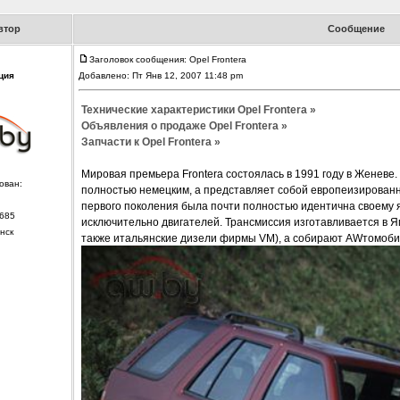
втор
Сообщение
Заголовок сообщения: Opel Frontera
ция
Добавлено: Пт Янв 12, 2007 11:48 pm
Технические характеристики Opel Frontera »
Объявления о продаже Opel Frontera »
Запчасти к Opel Frontera »
Мировая премьера Frontera состоялась в 1991 году в Женеве.
ован:
полностью немецким, а представляет собой европеизированн
первого поколения была почти полностью идентична своему 
685
исключительно двигателей. Трансмиссия изготавливается в Я
нск
также итальянские дизели фирмы VM), а собирают AWтомобил