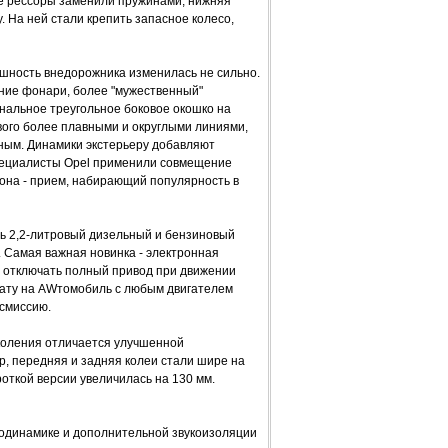
ке рессоры заменили пружинами, нижняя
у. На ней стали крепить запасное колесо,
нешность внедорожника изменилась не сильно.
ние фонари, более "мужественный"
нальное треугольное боковое окошко на
рвого более плавными и округлыми линиями,
ным. Динамики экстерьеру добавляют
пециалисты Opel применили совмещение
она - прием, набирающий популярность в
ь 2,2-литровый дизельный и бензиновый
 Самая важная новинка - электронная
и отключать полный привод при движении
лату на AWтомобиль с любым двигателем
смиссию.
околения отличается улучшенной
р, передняя и задняя колеи стали шире на
откой версии увеличилась на 130 мм.
одинамике и дополнительной звукоизоляции