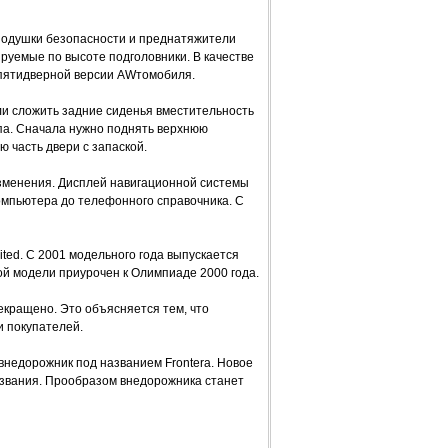
подушки безопасности и преднатяжители
руемые по высоте подголовники. В качестве
 пятидверной версии AWтомобиля.
и сложить задние сиденья вместительность
апа. Сначала нужно поднять верхнюю
 часть двери с запаской.
зменения. Дисплей навигационной системы
омпьютера до телефонного справочника. С
ed. С 2001 модельного года выпускается
той модели приурочен к Олимпиаде 2000 года.
екращено. Это объясняется тем, что
 покупателей.
внедорожник под названием Frontera. Новое
азвания. Прообразом внедорожника станет