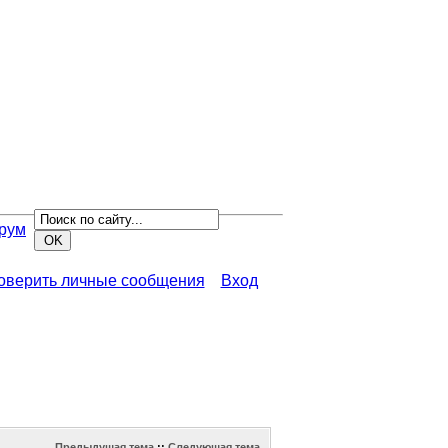
рум
роверить личные сообщения
Вход
Предыдущая тема
::
Следующая тема