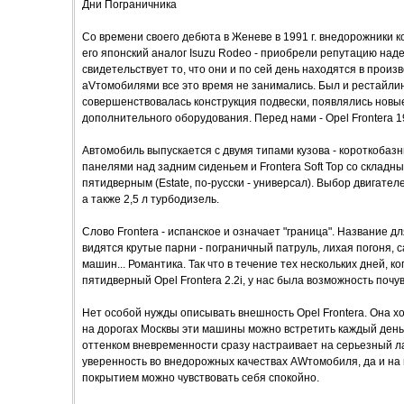
Дни Пограничника
Со времени своего дебюта в Женеве в 1991 г. внедорожники ко
его японский аналог Isuzu Rodeo - приобрели репутацию на
свидетельствует то, что они и по сей день находятся в произ
аVтомобилями все это время не занимались. Был и рестайлин
совершенствовалась конструкция подвески, появлялись новы
дополнительного оборудования. Перед нами - Opel Frontera 1
Автомобиль выпускается с двумя типами кузова - короткобаз
панелями над задним сиденьем и Frontera Soft Top со склад
пятидверным (Estate, по-русски - универсал). Выбор двигател
а также 2,5 л турбодизель.
Слово Frontera - испанское и означает "граница". Название 
видятся крутые парни - пограничный патруль, лихая погоня, 
машин... Романтика. Так что в течение тех нескольких дней, 
пятидверный Opel Frontera 2.2i, у нас была возможность поч
Нет особой нужды описывать внешность Opel Frontera. Она х
на дорогах Москвы эти машины можно встретить каждый день
оттенком вневременности сразу настраивает на серьезный л
уверенность во внедорожных качествах AWтомобиля, да и на
покрытием можно чувствовать себя спокойно.