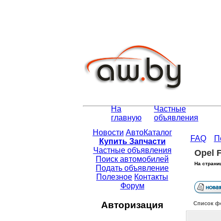
На
Частные
главную
объявления
Новости
АвтоКаталог
FAQ
П
Купить Запчасти
Частные объявления
Opel 
Поиск автомобилей
На страни
Подать объявление
Полезное
Контакты
Форум
Авторизация
Список ф