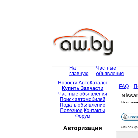
На
Частные
главную
объявления
Новости
АвтоКаталог
FAQ
П
Купить Запчасти
Частные объявления
Nissa
Поиск автомобилей
На страни
Подать объявление
Полезное
Контакты
Форум
Авторизация
Список ф