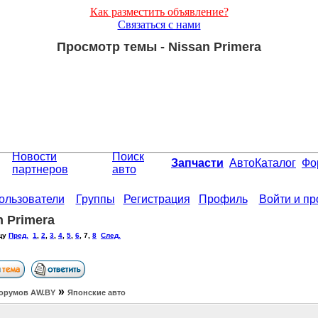
Как разместить объявление?
Связаться с нами
Просмотр темы - Nissan Primera
Новости
Поиск
Запчасти
АвтоКаталог
Фо
партнеров
авто
ользователи
Группы
Регистрация
Профиль
Войти и п
n Primera
цу
Пред.
1
,
2
,
3
,
4
,
5
,
6
,
7
,
8
След.
»
орумов АW.BY
Японские авто