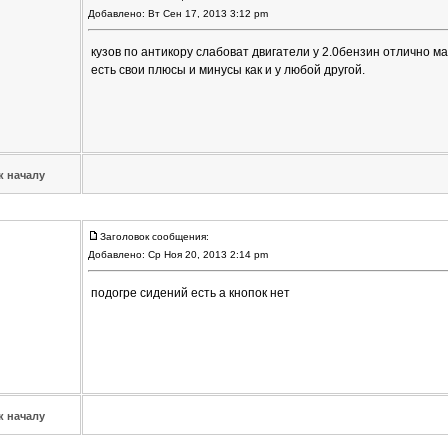
Добавлено: Вт Сен 17, 2013 3:12 pm
кузов по антикору слабоват двигатели у 2.0бензин отлично м
есть свои плюсы и минусы как и у любой другой.
к началу
Заголовок сообщения:
Добавлено: Ср Ноя 20, 2013 2:14 pm
подогре сидений есть а кнопок нет
к началу