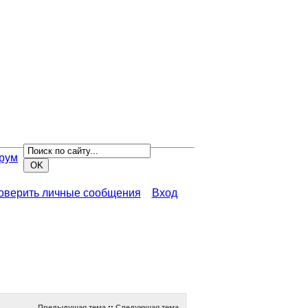
рум
роверить личные сообщения
Вход
Предыдущая тема
::
Следующая тема