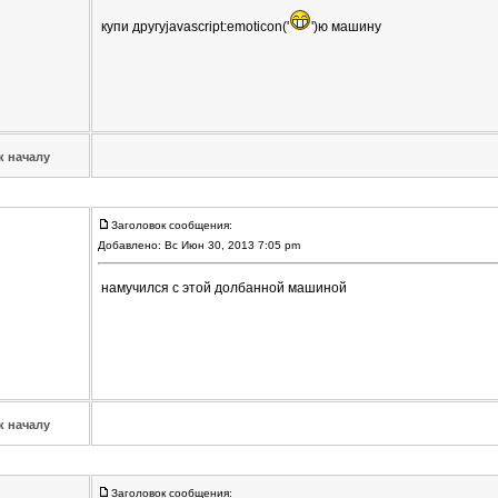
купи другуjavascript:emoticon('
')ю машину
к началу
Заголовок сообщения:
Добавлено: Вс Июн 30, 2013 7:05 pm
намучился с этой долбанной машиной
к началу
Заголовок сообщения: