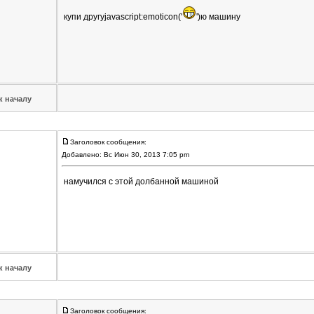
купи другуjavascript:emoticon('
')ю машину
к началу
Заголовок сообщения:
Добавлено: Вс Июн 30, 2013 7:05 pm
намучился с этой долбанной машиной
к началу
Заголовок сообщения: