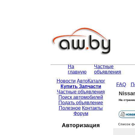
На
Частные
главную
объявления
Новости
АвтоКаталог
FAQ
П
Купить Запчасти
Частные объявления
Nissa
Поиск автомобилей
На страни
Подать объявление
Полезное
Контакты
Форум
Авторизация
Список ф