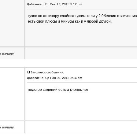
Добавлено: Вт Сен 17, 2013 3:12 pm
кузов по антикору слабоват двигатели у 2.0бензин отлично м
есть свои плюсы и минусы как и у любой другой.
к началу
Заголовок сообщения:
Добавлено: Ср Ноя 20, 2013 2:14 pm
подогре сидений есть а кнопок нет
к началу