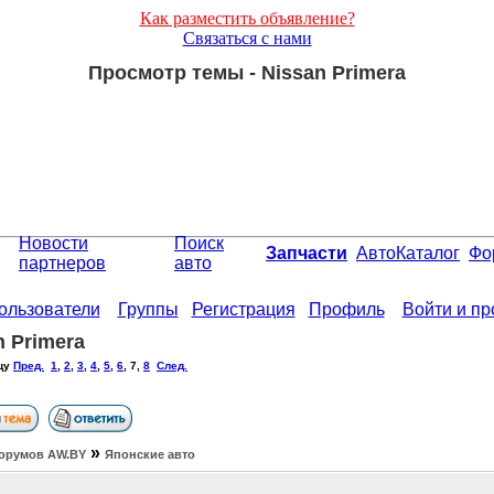
Как разместить объявление?
Связаться с нами
Просмотр темы - Nissan Primera
Новости
Поиск
Запчасти
АвтоКаталог
Фо
партнеров
авто
ользователи
Группы
Регистрация
Профиль
Войти и п
n Primera
цу
Пред.
1
,
2
,
3
,
4
,
5
,
6
,
7
,
8
След.
»
орумов АW.BY
Японские авто