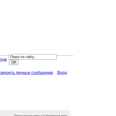
рум
роверить личные сообщения
Вход
Предыдущая тема
::
Следующая тема