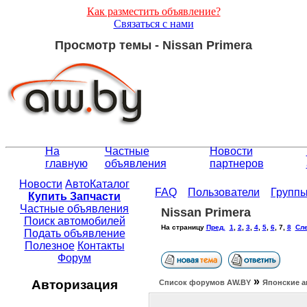
Как разместить объявление?
Связаться с нами
Просмотр темы - Nissan Primera
На
Частные
Новости
главную
объявления
партнеров
Новости
АвтоКаталог
FAQ
Пользователи
Групп
Купить Запчасти
Частные объявления
Nissan Primera
Поиск автомобилей
На страницу
Пред.
1
,
2
,
3
,
4
,
5
,
6
,
7
,
8
Сле
Подать объявление
Полезное
Контакты
Форум
»
Авторизация
Список форумов АW.BY
Японские а