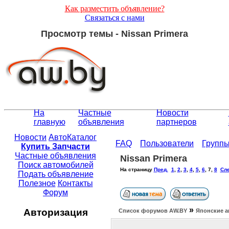
Как разместить объявление?
Связаться с нами
Просмотр темы - Nissan Primera
На
Частные
Новости
главную
объявления
партнеров
Новости
АвтоКаталог
FAQ
Пользователи
Групп
Купить Запчасти
Частные объявления
Nissan Primera
Поиск автомобилей
На страницу
Пред.
1
,
2
,
3
,
4
,
5
,
6
,
7
,
8
Сле
Подать объявление
Полезное
Контакты
Форум
»
Авторизация
Список форумов АW.BY
Японские а