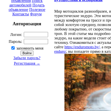
объявления
Поиск
автомобилей
Подать
объявление
Полезное
Мир мотоциклов разнообразен, и
Контакты
Форум
туристические эндуро. Эти мотоц
между комфортом на трассе и пр
Авторизация
собой золотую середину, позвол
любому покрытию, от скоростны
троп. В этой статье мы подробно
Логин:
эндуро, на какие модели стоит о
Пароль:
технику. Ознакомиться с актуал
сайте
https://enduromoto.by/,
а пер
запомнить меня
enduro/
, вы попадете прямо в ка
Забыли пароль?
Регистрация →