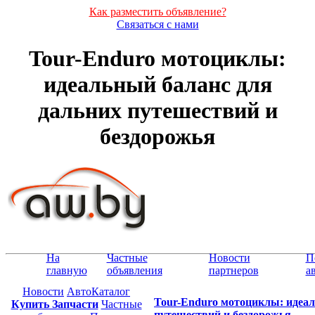
Как разместить объявление?
Связаться с нами
Tour-Enduro мотоциклы:
идеальный баланс для
дальних путешествий и
бездорожья
На
Частные
Новости
П
главную
объявления
партнеров
а
Новости
АвтоКаталог
Tour-Enduro мотоциклы: идеал
Купить Запчасти
Частные
путешествий и бездорожья