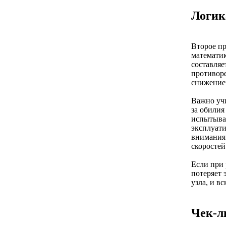
Логик
Второе п
математик
составляе
противоре
снижением
Важно учи
за обилия
испытыва
эксплуат
внимания
скоросте
Если при 
потеряет 
узла, и в
Чек-л