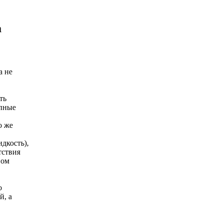
а
а не
ть
упные
о же
дкость),
тствия
вом
о
й, а