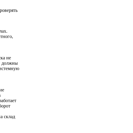
роверять
лах.
тного,
ка не
ы должны
системную
ие
а
работает
борот
а склад