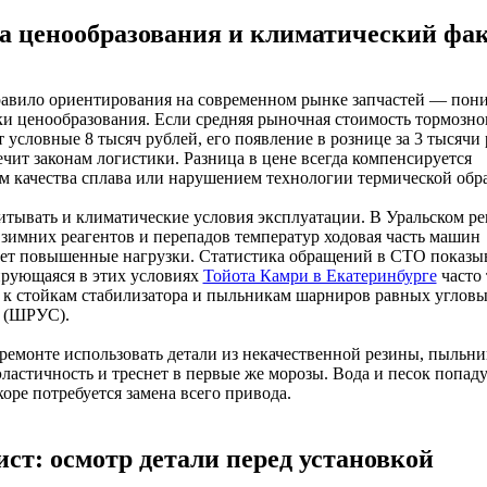
а ценообразования и климатический фа
равило ориентирования на современном рынке запчастей — пон
и ценообразования. Если средняя рыночная стоимость тормозно
т условные 8 тысяч рублей, его появление в рознице за 3 тысячи
чит законам логистики. Разница в цене всегда компенсируется
 качества сплава или нарушением технологии термической обр
тывать и климатические условия эксплуатации. В Уральском ре
 зимних реагентов и перепадов температур ходовая часть машин
ет повышенные нагрузки. Статистика обращений в СТО показыв
ирующаяся в этих условиях
Тойота Камри в Екатеринбурге
часто 
 к стойкам стабилизатора и пыльникам шарниров равных углов
й (ШРУС).
ремонте использовать детали из некачественной резины, пыльни
эластичность и треснет в первые же морозы. Вода и песок попад
скоре потребуется замена всего привода.
ист: осмотр детали перед установкой