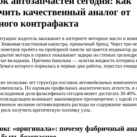
к автозапчастей сегодня: как
чить качественный аналог от
ного контрафакта
итуация: водитель заказывает в интернете моторное масло и ком
 Знакомая пластиковая канистра, привычный бренд. Через три-ч
лометров пробега на приборной панели загорается индикатор д
крытие мотора в сервисе показывает задиры на стенках цилиндр
ые вкладыши. Причина банальна — залитая жидкость потеряла в
 бумага которого порвалась в первые дни работы, перестал очища
ие несколько лет структура поставок автомобильных компонент
изменилась. По оценкам профильных аналитических агентств, в 
асходников доля фальсификата сегодня может достигать 30-40%.
товладельцем возникает закономерное противоречие: с одной с
ственное желание оптимизировать расходы на содержание машин
риск получить критическую поломку узла.
окс «оригинала»: почему фабричный ан
 быть безопаснее