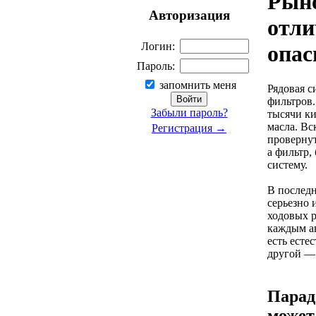
Рыно
Авторизация
отли
Логин:
опас
Пароль:
запомнить меня
Рядовая с
фильтров.
Забыли пароль?
тысячи ки
масла. Вс
Регистрация →
провернут
а фильтр,
систему.
В последн
серьезно 
ходовых р
каждым ав
есть есте
другой — 
Парад
может