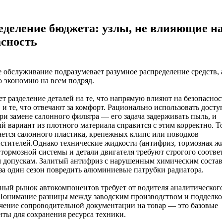
еделение бюджета: узлы, не влияющие н
асность
 обслуживание подразумевает разумное распределение средств, 
 экономию на всем подряд.
т разделение деталей на те, что напрямую влияют на безопаснос
, и те, что отвечают за комфорт. Рационально использовать дост
ри замене салонного фильтра — его задача задерживать пыль, и
 вариант из плотного материала справится с этим корректно. Т
ается салонного пластика, крепежных клипс или поводков
стителей.Однако технические жидкости (антифриз, тормозная жи
тормозной системы и детали двигателя требуют строгого соотве
м допускам. Залитый антифриз с нарушенным химическим соста
за один сезон повредить алюминиевые патрубки радиатора.
ый рынок автокомпонентов требует от водителя аналитическог
Понимание разницы между заводским производством и подделко
чение сопроводительной документации на товар — это базовые
ты для сохранения ресурса техники.