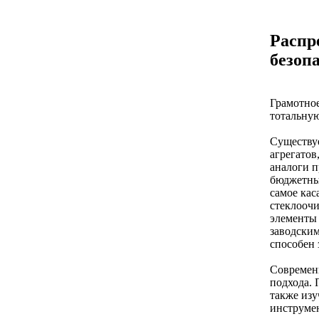
Распр
безоп
Грамотное
тотальную
Существуе
агрегатов
аналоги п
бюджетный
самое кас
стеклоочи
элементы 
заводски
способен 
Современн
подхода. 
также изу
инструмен