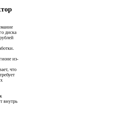
ктор
имание
го диска
 рублей
аботки.
гионе из-
ает, что
требует
ых
к
ут внутрь