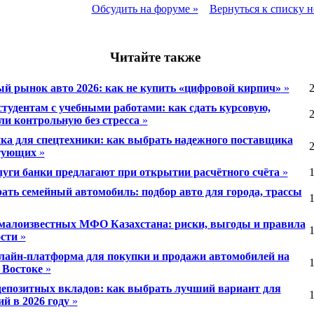
Обсудить на форуме »
Вернуться к списку н
Читайте также
й рынок авто 2026: как не купить «цифровой кирпич»
»
2
тудентам с учебными работами: как сдать курсовую,
2
ли контрольную без стресса
»
ка для спецтехники: как выбрать надежного поставщика
2
тующих
»
луги банки предлагают при открытии расчётного счёта
»
1
ать семейный автомобиль: подбор авто для города, трассы
1
малоизвестных МФО Казахстана: риски, выгоды и правила
1
ости
»
лайн-платформа для покупки и продажи автомобилей на
1
Востоке
»
депозитных вкладов: как выбрать лучший вариант для
1
й в 2026 году
»