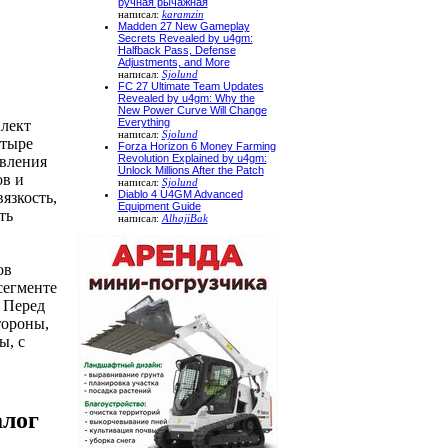
ручная рычажная
написал:
karamzin
Madden 27 New Gameplay
Secrets Revealed by u4gm:
Halfback Pass, Defense
Adjustments, and More
написал:
Sjolund
FC 27 Ultimate Team Updates
Revealed by u4gm: Why the
New Power Curve Will Change
Everything
плект
написал:
Sjolund
етыре
Forza Horizon 6 Money Farming
Revolution Explained by u4gm:
авления
Unlock Millions After the Patch
ов и
написал:
Sjolund
Diablo 4 U4GM Advanced
язкость,
Equipment Guide
ть
написал:
AlhajiBak
ов
сегменте
 Перед
тороны,
ы, с
алог