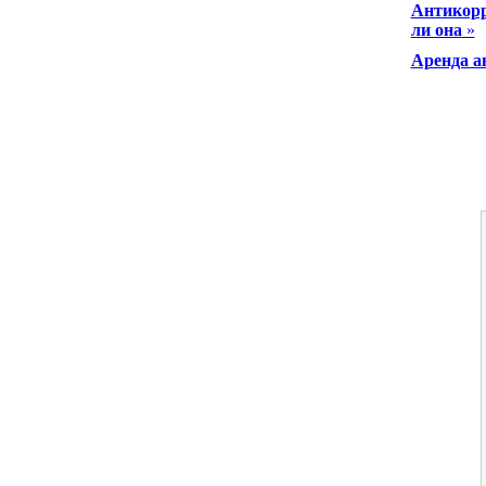
Антикорр
ли она
»
Аренда а