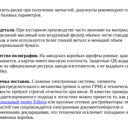
зить риски при получении запчастей, диагносты рекомендуют п
 базовых параметров.
 детали.
При кустарном производстве часто экономят на материа
дельный масляный или воздушный фильтр обычно легче стандар
как в нем используется более тонкий металл и меньший объем
ьтровальной бумаги.
ество полиграфии.
На заводских коробках шрифты ровные, крас
зывается, а картон имеет высокую плотность. Защитные QR-код
ти на официальные ресурсы завода-изготовителя, а не выдавать 
бку.
очка поставок.
Сложные электронные системы, элементы
ораспределительного механизма (ремни и цепи ГРМ) и техническ
ости требуют строгой отчетности при ввозе. В качестве пример
ндартизированного подхода к логистике можно привести то, как 
циальный дилер Тойота
или крупные сетевые дистрибьюторы: о
частей там сопровождается электронным документооборотом и
оженными декларациями, что технически исключает попадание н
ымянных коробок.