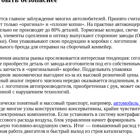
ется главное заблуждение многих автолюбителей. Принято считат
т только «оригинал» и «плохие копии». На практике автоконце
ельно не производят до 80% деталей. Тормозные колодки, свечи
, элементы сцепления и оптику выпускают сторонние заводы (
ки). Они упаковывают свою продукцию в коробки с логотипом
ьного бренда для отправки на сборочный конвейер.
рения анализа рынка прослеживается интересная тенденция: сего
е приобрести деталь от завода-изготовителя под его собственны
ь запчасть в «оригинальной» коробке. Подделывать упаковки
рнов экономически выгоднее из-за их высокой розничной цены.
ный аналог первого эшелона нередко оказывается подлинным, в 
ь с логотипом автопроизводителя, приобретенная с рук, может ок
енной с нарушением технологий.
ически понятный и массовый транспорт, например,
автомобиль 
 где многие узлы конструктивно консервативны, крайне чувствит
электронных компонентов. Если установить в систему контрафа
ссового расхода воздуха, блок управления начнет формировать
ьную топливно-воздушную смесь. Итог — повышенный расход т
ная работа двигателя и быстрый выход из строя катализатора.