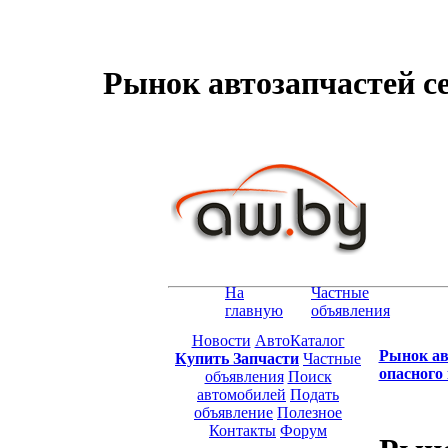
Рынок автозапчастей се
На
Частные
главную
объявления
Новости
АвтоКаталог
Рынок ав
Купить Запчасти
Частные
опасного
объявления
Поиск
автомобилей
Подать
объявление
Полезное
Контакты
Форум