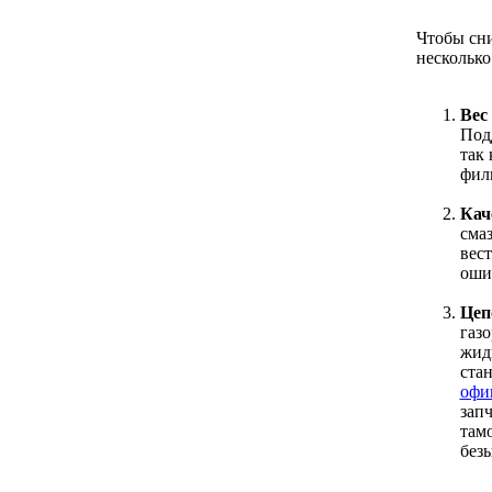
Чтобы сни
несколько
Вес
Под
так 
фил
Кач
сма
вес
оши
Цеп
газ
жидк
ста
офи
зап
там
без