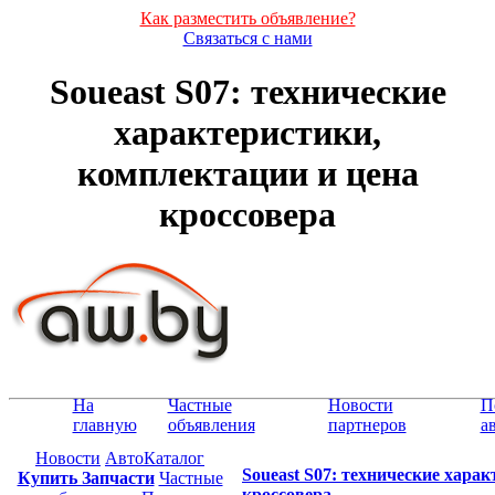
Как разместить объявление?
Связаться с нами
Soueast S07: технические
характеристики,
комплектации и цена
кроссовера
На
Частные
Новости
П
главную
объявления
партнеров
а
Новости
АвтоКаталог
Soueast S07: технические хара
Купить Запчасти
Частные
кроссовера