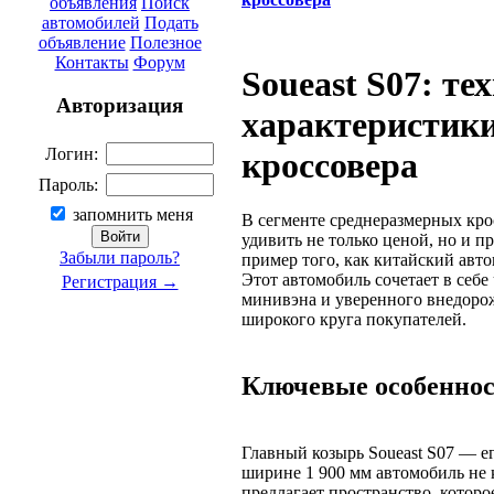
объявления
Поиск
автомобилей
Подать
объявление
Полезное
Контакты
Форум
Soueast S07: те
Авторизация
характеристики
Логин:
кроссовера
Пароль:
запомнить меня
В сегменте среднеразмерных кро
удивить не только ценой, но и 
Забыли пароль?
пример того, как китайский авто
Этот автомобиль сочетает в себе
Регистрация →
минивэна и уверенного внедорож
широкого круга покупателей.
Ключевые особеннос
Главный козырь Soueast S07 — ег
ширине 1 900 мм автомобиль не 
предлагает пространство, которое