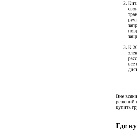
Кит
сво
тра
руч
зап
пов
защи
К 2
эле
рас
все
дис
Вне всяки
решений в
купить гр
Где к