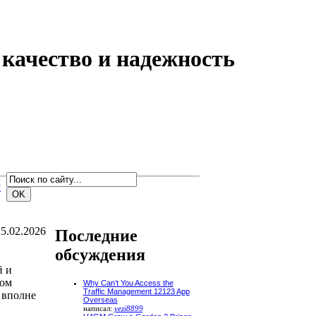
 качество и надежность
м
5.02.2026
Последние
обсуждения
й и
вом
Why Can’t You Access the
Traffic Management 12123 App
 вполне
Overseas
написал:
yezi8899