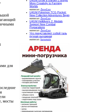
U4GM Grow a Garden 2 Brings
,
More Creativity to Farming
Worlds
написал:
ZeonLau
U4GM Pokemon TCG Pocket:
льшой
New Collection Adventures Begin
написал:
ZeonLau
лагающий
U4GM Helldivers 2: Medals
тличными
Support New Combat
Preparations
написал:
ZeonLau
Что представляет собой таль
ручная рычажная
написал:
karamzin
в
ыми для
последние
я
ели
e, мосты