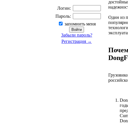
достойны
надежност
Логин:
Пароль:
Один из п
популярн
запомнить меня
технолог
эксплуат
Забыли пароль?
Регистрация →
Почем
DongF
Грузовики
российски
Don
годы
пре
Cumm
Don