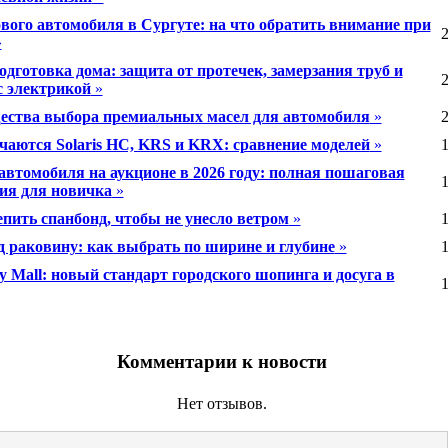
вого автомобиля в Сургуте: на что обратить внимание при
2
»
одготовка дома: защита от протечек, замерзания труб и
2
с электрикой
»
ства выбора премиальных масел для автомобиля
»
2
чаются Solaris HC, KRS и KRX: сравнение моделей
»
1
автомобиля на аукционе в 2026 году: полная пошаговая
1
ия для новичка
»
епить спанбонд, чтобы не унесло ветром
»
1
д раковину: как выбрать по ширине и глубине
»
1
y Mall: новый стандарт городского шопинга и досуга в
1
Комментарии к новости
Нет отзывов.