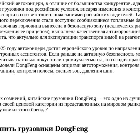
айский автоконцерн, в отличие от большинства конкурентов, ад
и грузовики под российские условия, внедряя изменения в конс
нспорта в соответствии с пожеланиями российских водителей. Та
ного переключения стали доступны сообщающиеся топливные ба
равочная горловина вынесена в безопасную зону (исключается ри
реждения ее прицепом), выполнена качественная антикоррозийн
та, что актуально для эксплуатации транспорта зимой на реаген
025 году автоконцерн достиг европейского уровня по направлен
ктронных ассистентов. Если раньше на активную безопасность м
считывать только покупатели премиум-сегмента, то сегодня прак
 модели DongFeng оснащены опциями автоторможения, контроля
танции, контроля полосы, слепых зон, давления шин.
х сомнений, китайские грузовики DongFeng — это одно из луч
 своей ценовой категории из представленных на мировом рынке
узовики этого бренда?
упить грузовики DongFeng