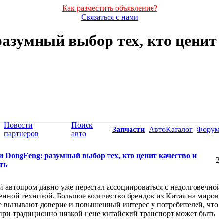
Как разместить объявление?
Связаться с нами
азумный выбор тех, кто ценит
Новости
Поиск
Запчасти
АвтоКаталог
Фору
партнеров
авто
и DongFeng: разумный выбор тех, кто ценит качество и
2
ть
 автопром давно уже перестал ассоциироваться с недолговечно
енной техникой. Большое количество брендов из Китая на миро
 вызывают доверие и повышенный интерес у потребителей, что
при традиционно низкой цене китайский транспорт может быть