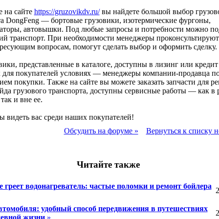
е на сайте
https://gruzovikdv.ru/
вы найдете большой выбор грузов
а DongFeng — бортовые грузовики, изотермические фургоны,
аторы, автовышки. Под любые запросы и потребности можно по
ий транспорт. При необходимости менеджеры проконсультируют
ресующим вопросам, помогут сделать выбор и оформить сделку.
вики, представленные в каталоге, доступны в лизинг или кредит
 для покупателей условиях — менеджеры компании-продавца по
ем покупки. Также на сайте вы можете заказать запчасти для р
йда грузового транспорта, доступны сервисные работы — как в 
так и вне ее.
ы видеть вас среди наших покупателей!
Обсудить на форуме »
Вернуться к списку н
Читайте также
е греет водонагреватель: частые поломки и ремонт бойлера
2
втомобиля: удобный способ передвижения в путешествиях
2
невной жизни
»