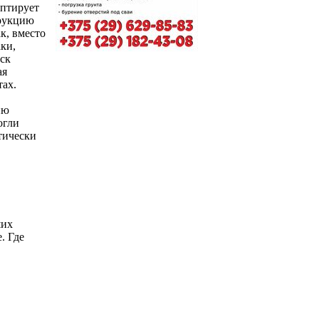
аптирует
трукцию
к, вместо
ки,
ск
ая
тах.
ию
огли
тически
ших
. Где