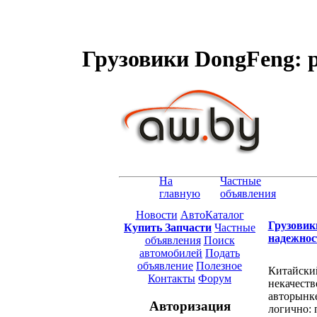
Грузовики DongFeng: р
На
Частные
главную
объявления
Новости
АвтоКаталог
Грузовик
Купить Запчасти
Частные
надежнос
объявления
Поиск
автомобилей
Подать
объявление
Полезное
Китайский
Контакты
Форум
некачеств
авторынке
Авторизация
логично: 