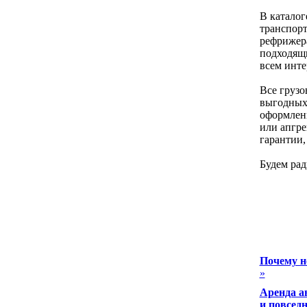
В каталог
транспорт
рефрижер
подходящ
всем инте
Все грузо
выгодных
оформлени
или апгре
гарантии, 
Будем рад
Почему н
»
Аренда а
и повсед