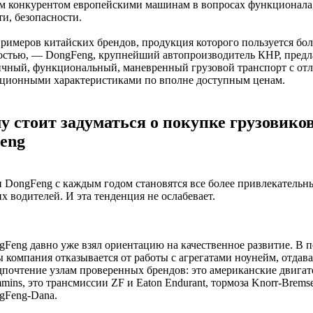
м конкурентом европейскими машинам в вопросах функционала
и, безопасности.
римеров китайских брендов, продукция которого пользуется бо
остью, — DongFeng, крупнейший автопроизводитель КНР, пред
ичный, функциональный, маневренный грузовой транспорт с о
ационными характеристиками по вполне доступным ценам.
у стоит задуматься о покупке грузовико
eng
 DongFeng с каждым годом становятся все более привлекательн
х водителей. И эта тенденция не ослабевает.
gFeng давно уже взял ориентацию на качественное развитие. В 
 компания отказывается от работы с агрегатами ноунейм, отдава
дпочтение узлам проверенных брендов: это американские двигат
ins, это трансмиссии ZF и Eaton Endurant, тормоза Knorr-Brems
gFeng-Dana.