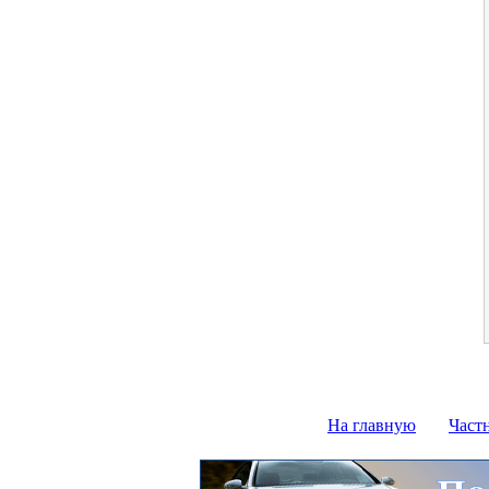
На главную
Част