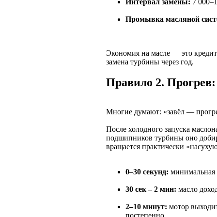
Интервал замены:
7 000–1
Промывка масляной сис
Экономия на масле — это кредит
замена турбины через год.
Правило 2. Прогрев
Многие думают: «завёл — прогре
После холодного запуска маслона
подшипников турбины оно добира
вращается практически «насуху
0–30 секунд:
минимальная с
30 сек – 2 мин:
масло дохо
2–10 минут:
мотор выходит
постепенно.