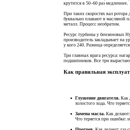
крутится в 50–60 раз медленнее.
При таких скоростях вал ротора
буквально плавают в масляной п
металл. Процесс необратим.
Ресурс турбины у бензиновых Hy
производитель закладывает на ур
у кого 240. Разница определяется
Три главных врага ресурса: нага
подшипников. Все три вырастают
Как правильная эксплуат
Глушение двигателя.
Как д
холостого хода. Что теряе
Замена масла.
Как делают:
Что теряется при ошибке: и
Прогрев.
Как делают: газ с