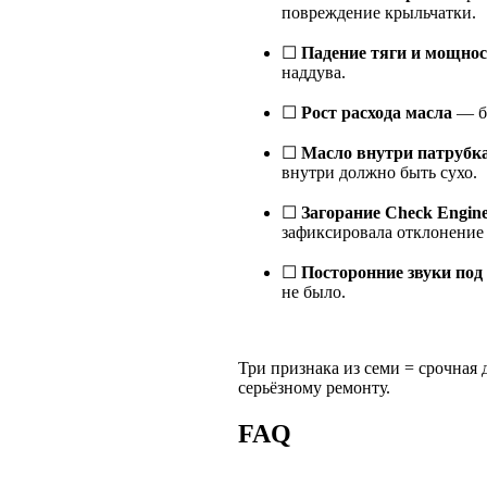
повреждение крыльчатки.
☐
Падение тяги и мощно
наддува.
☐
Рост расхода масла
— бо
☐
Масло внутри патрубк
внутри должно быть сухо.
☐
Загорание Check Engin
зафиксировала отклонение 
☐
Посторонние звуки под
не было.
Три признака из семи = срочная 
серьёзному ремонту.
FAQ