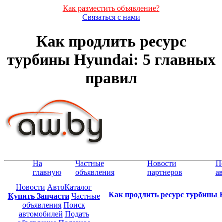
Как разместить объявление?
Связаться с нами
Как продлить ресурс
турбины Hyundai: 5 главных
правил
На
Частные
Новости
П
главную
объявления
партнеров
а
Новости
АвтоКаталог
Как продлить ресурс турбины 
Купить Запчасти
Частные
объявления
Поиск
автомобилей
Подать