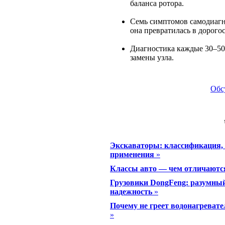
баланса ротора.
Семь симптомов самодиагн
она превратилась в дорого
Диагностика каждые 30–50
замены узла.
Обс
Экскаваторы: классификация, 
применения
»
Классы авто — чем отличаютс
Грузовики DongFeng: разумный 
надежность
»
Почему не греет водонагревате
»