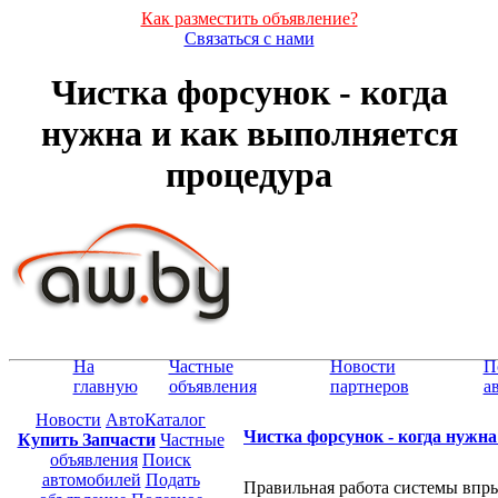
Как разместить объявление?
Связаться с нами
Чистка форсунок - когда
нужна и как выполняется
процедура
На
Частные
Новости
П
главную
объявления
партнеров
а
Новости
АвтоКаталог
Чистка форсунок - когда нужн
Купить Запчасти
Частные
объявления
Поиск
автомобилей
Подать
Правильная работа системы впр