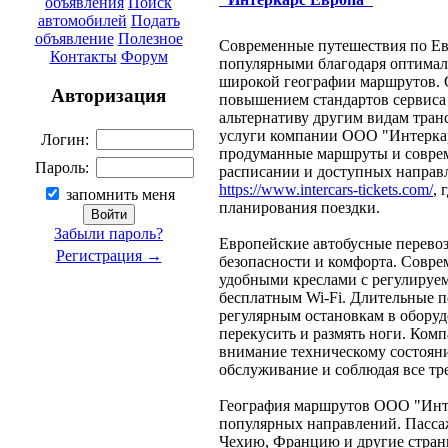
объявления
Поиск
автомобилей
Подать
объявление
Полезное
Современные путешествия по Евр
Контакты
Форум
популярными благодаря оптимал
широкой географии маршрутов. 
Авторизация
повышением стандартов сервиса
альтернативу другим видам тран
услуги компании OOO "Интеркар
Логин:
продуманные маршруты и совре
Пароль:
расписании и доступных направ
https://www.intercars-tickets.com/
, 
запомнить меня
планирования поездки.
Забыли пароль?
Европейские автобусные перево
Регистрация →
безопасности и комфорта. Совр
удобными креслами с регулируе
бесплатным Wi-Fi. Длительные п
регулярным остановкам в оборуд
перекусить и размять ноги. Ком
внимание техническому состояни
обслуживание и соблюдая все тр
География маршрутов OOO "Инте
популярных направлений. Пасса
Чехию, Францию и другие страны