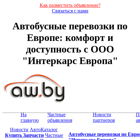
Как разместить объявление?
Связаться с нами
Автобусные перевозки по
Европе: комфорт и
доступность с OOO
"Интеркарс Европа"
На
Частные
Новости
П
главную
объявления
партнеров
а
Новости
АвтоКаталог
Автобусные перевозки по Евро
Купить Запчасти
Частные
"Интеркарс Европа"