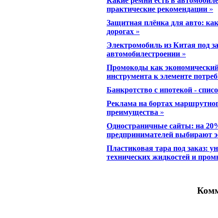
Какие ремни есть в автомобиле
практические рекомендации
»
Защитная плёнка для авто: как
дорогах
»
Электромобиль из Китая под з
автомобилестроении
»
Промокоды как экономический
инструмента к элементе потре
Банкротство с ипотекой - спис
Реклама на бортах маршрутног
преимущества
»
Одностраничные сайты: на 20
предпринимателей выбирают 
Пластиковая тара под заказ: у
технических жидкостей и пр
Комм