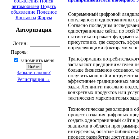
объявления
Поиск
автомобилей
Подать
объявление
Полезное
Современный цифровой ландшаф
Контакты
Форум
популярности одностраничных р
Согласно последним исследовани
Авторизация
одностраничные сайты по всей Р
статистика отражает фундамента
присутствию, где скорость, эффе
Логин:
определяющими факторами успе
Пароль:
Трансформация потребительског
запомнить меня
заставляют предпринимателей пе
больше бизнесменов осознают, ч
Забыли пароль?
получить мощный инструмент ко
Регистрация →
эффективнее традиционных мног
задач. Лендинги идеально подхо
конкретных продуктов или услуг
тактических маркетинговых зада
Технологическая революция в об
процесс создания цифровых про
создать одностраничный сайт в 
знаниями в области программир
интерфейсы, богатые библиотеки
процесс разработки доступным д