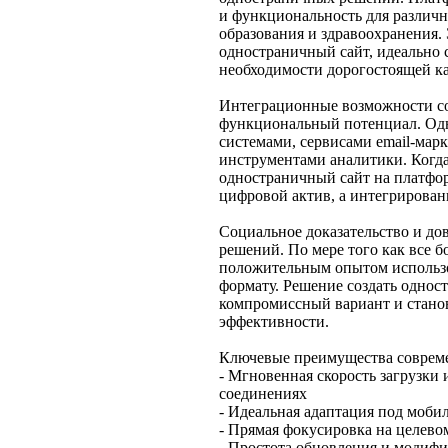
и функциональность для различн
образования и здравоохранения.
одностраничный сайт, идеально 
необходимости дорогостоящей к
Интеграционные возможности с
функциональный потенциал. Одн
системами, сервисами email-мар
инструментами аналитики. Когд
одностраничный сайт на платфор
цифровой актив, а интегрирован
Социальное доказательство и дов
решений. По мере того как все 
положительным опытом использов
формату. Решение создать однос
компромиссный вариант и стано
эффективности.
Ключевые преимущества соврем
- Мгновенная скорость загрузки
соединениях
- Идеальная адаптация под моби
- Прямая фокусировка на целево
- Простота обновления и модифи