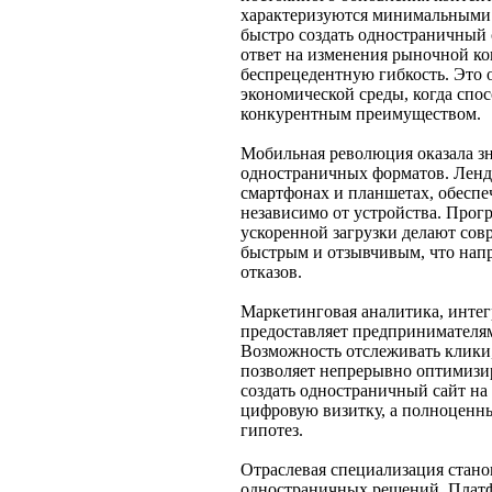
характеризуются минимальными
быстро создать одностраничный 
ответ на изменения рыночной к
беспрецедентную гибкость. Это 
экономической среды, когда спо
конкурентным преимуществом.
Мобильная революция оказала зн
одностраничных форматов. Ленд
смартфонах и планшетах, обеспе
независимо от устройства. Прог
ускоренной загрузки делают со
быстрым и отзывчивым, что нап
отказов.
Маркетинговая аналитика, интег
предоставляет предпринимателя
Возможность отслеживать клики,
позволяет непрерывно оптимизир
создать одностраничный сайт на
цифровую визитку, а полноценны
гипотез.
Отраслевая специализация стано
одностраничных решений. Плат