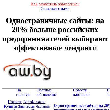
Как разместить объявление?
Связаться с нами
Одностраничные сайты: на
20% больше российских
предпринимателей выбирают
эффективные лендинги
На
Частные
Новости
П
главную
объявления
партнеров
а
Новости
АвтоКаталог
Одностраничные сайты: на 20
Купить Запчасти
Частные
предпринимателей выбирают 