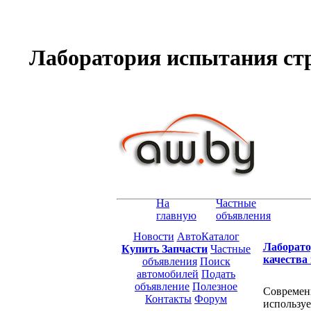
Лаборатория испытания стр
На
Частные
главную
объявления
Новости
АвтоКаталог
Лаборато
Купить Запчасти
Частные
качества 
объявления
Поиск
автомобилей
Подать
объявление
Полезное
Современн
Контакты
Форум
используе