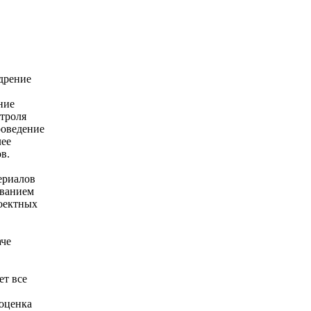
дрение
ние
троля
роведение
лее
в.
ериалов
ованием
оектных
аче
ет все
 оценка