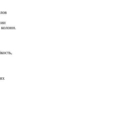
алов
нии
 колонн.
кость,
гих