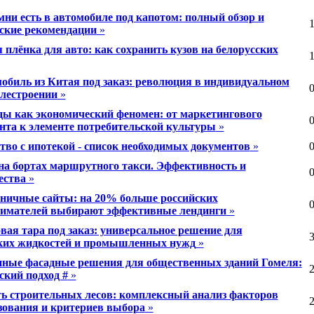
мни есть в автомобиле под капотом: полный обзор и
1
ские рекомендации
»
 плёнка для авто: как сохранить кузов на белорусских
1
обиль из Китая под заказ: революция в индивидуальном
0
лестроении
»
ы как экономический феномен: от маркетингового
0
нта к элементе потребительской культуры
»
тво с ипотекой - список необходимых документов
»
0
на бортах маршрутного такси. Эффективность и
0
ества
»
ничные сайты: на 20% больше российских
0
имателей выбирают эффективные лендинги
»
вая тара под заказ: универсальное решение для
3
ких жидкостей и промышленных нужд
»
ные фасадные решения для общественных зданий Гомеля:
2
ский подход #
»
ь строительных лесов: комплексный анализ факторов
2
зования и критериев выбора
»