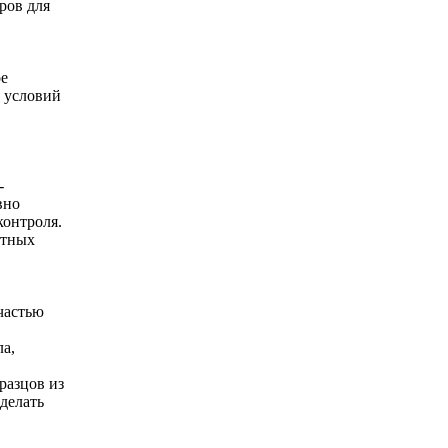
ров для
е
 условий
-
вно
контроля.
стных
частью
а,
разцов из
делать