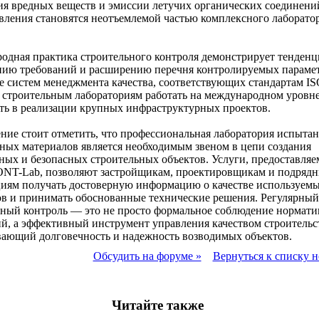
я вредных веществ и эмиссии летучих органических соединени
вления становятся неотъемлемой частью комплексного лаборато
дная практика строительного контроля демонстрирует тенденц
нию требований и расширению перечня контролируемых парамет
 систем менеджмента качества, соответствующих стандартам IS
 строительным лабораториям работать на международном уровне
ть в реализации крупных инфраструктурных проектов.
ние стоит отметить, что профессиональная лаборатория испыта
ных материалов является необходимым звеном в цепи создания
ных и безопасных строительных объектов. Услуги, предоставля
ONT-Lab, позволяют застройщикам, проектировщикам и подряд
циям получать достоверную информацию о качестве используем
в и принимать обоснованные технические решения. Регулярный
рный контроль — это не просто формальное соблюдение нормат
й, а эффективный инструмент управления качеством строительс
вающий долговечность и надежность возводимых объектов.
Обсудить на форуме »
Вернуться к списку н
Читайте также