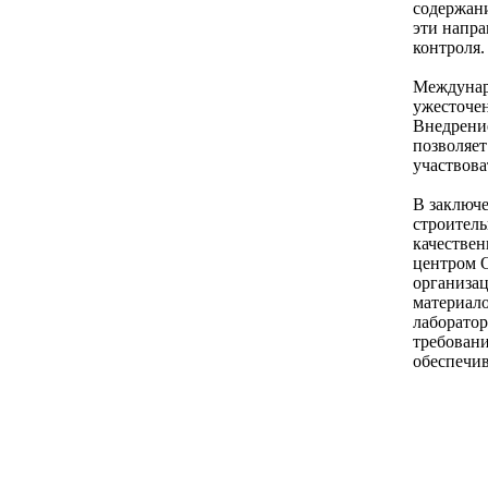
содержани
эти напра
контроля.
Междунаро
ужесточе
Внедрение
позволяет
участвова
В заключе
строитель
качествен
центром 
организа
материало
лаборато
требовани
обеспечи