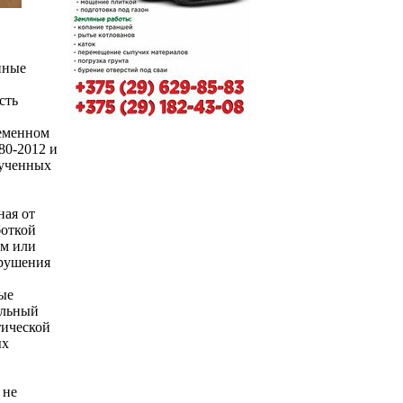
нные
сть
ременном
80-2012 и
лученных
ная от
боткой
мм или
зрушения
ые
альный
тической
ых
 не