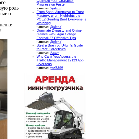
Optimize Your Character
ого
Progression Faster
вую роль
написал:
Sjolund
From Spark Alternative to Frost
ные о
Mastery: u4gm Highlights the
POE2 Gemling Build Everyone Is
Watching
ценке
написал:
Sjolund
и
Dominate Dynasty and Online
Games with u4gm College
Football 27 Offensive Tips
написал:
Sjolund
Steal a Brainrot: U4gm's Guide
to Rare Collectibles
написал:
Bauer
Why Can’t You Access the
Traffic Management 12123 App
Overseas
написал:
yezi8899