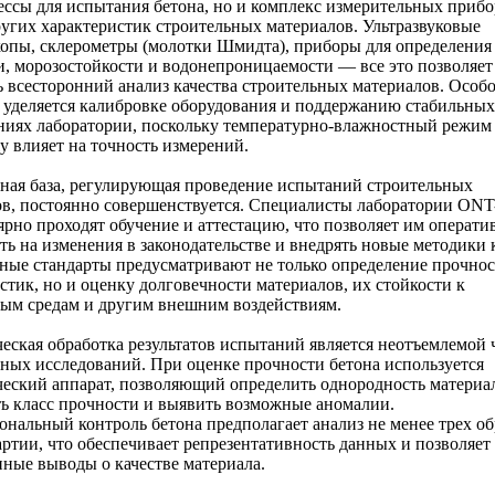
ессы для испытания бетона, но и комплекс измерительных прибо
угих характеристик строительных материалов. Ультразвуковые
опы, склерометры (молотки Шмидта), приборы для определения
, морозостойкости и водонепроницаемости — все это позволяет
 всесторонний анализ качества строительных материалов. Особо
уделяется калибровке оборудования и поддержанию стабильных
ниях лаборатории, поскольку температурно-влажностный режим
tly влияет на точность измерений.
ная база, регулирующая проведение испытаний строительных
в, постоянно совершенствуется. Специалисты лаборатории ONT
ярно проходят обучение и аттестацию, что позволяет им операти
ть на изменения в законодательстве и внедрять новые методики 
ные стандарты предусматривают не только определение прочно
стик, но и оценку долговечности материалов, их стойкости к
ым средам и другим внешним воздействиям.
еская обработка результатов испытаний является неотъемлемой 
ных исследований. При оценке прочности бетона используется
еский аппарат, позволяющий определить однородность материал
ь класс прочности и выявить возможные аномалии.
нальный контроль бетона предполагает анализ не менее трех об
ртии, что обеспечивает репрезентативность данных и позволяет 
ные выводы о качестве материала.