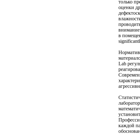
только пр
оценки др
дефектоск
влажности
проводить
внимание 
в помеще
significan
Норматив
материало
Lab регул
реагирова
Современ
характери
агрессивн
Статистич
лаборатор
математич
установит
Профессио
каждой па
обоснован