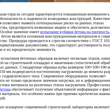
ная отрасль сегодня характеризуется повышенным вниманием к
безопасности и надежности возводимых конструкций. Качестве
 позволяют выявить потенциальные риски на ранних этапах
ства, предотвратить возможные аварии и обеспечить долговечно
 Особое значение имеет
испытание кубиков бетона на прочность
,
у бетон является основным конструкционным материалом в сов
стве. Процедура проводится в строгом соответствии с ГОСТ 101
нормативными документами, что гарантирует достоверность по
ов и их юридическую значимость.
испытания бетонных образцов включает несколько этапов, начи
об на строительной площадке и заканчивая статистической обра
ых данных. Стандартные образцы-кубы размером 100×100×100 
150 мм подвергаются постепенному нагружению до момента ра
х гидравлического типа. Современное оборудование позволяет
ть не только предельное значение нагрузки, но и деформационн
стики материала на различных этапах нагружения. Профессион
бетона
обеспечивает получение объективной информации о фак
 материала, что особенно важно при приемке критически важн
ций.
ое оснащение современной строительной лаборатории включает