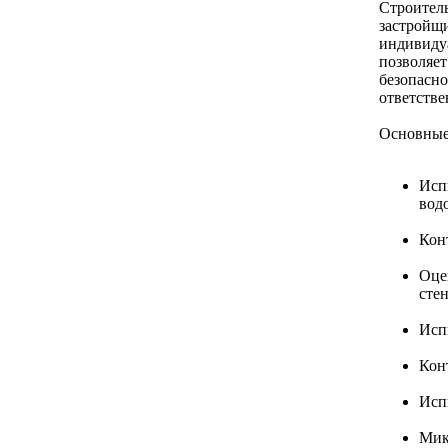
Строитель
застройщи
индивиду
позволяет
безопасно
ответстве
Основные 
Исп
вод
Кон
Оце
сте
Исп
Кон
Исп
Мик