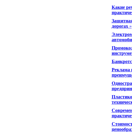
Какие ре
практиче
Защитная
дорогах
»
Электром
автомоби
Промокод
инструме
Банкротс
Реклама 
преимущ
Одностра
предприн
Пластико
техничес
Современ
практиче
Стоимост
ценообра