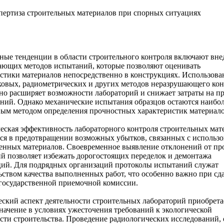
пертиза строительных материалов при спорных ситуациях
ые тенденции в области строительного контроля включают вне
ающих методов испытаний, которые позволяют оценивать
стики материалов непосредственно в конструкциях. Использова
ковых, радиометрических и других методов неразрушающего кон
но расширяет возможности лабораторий и снижает затраты на п
ний. Однако механические испытания образцов остаются наибо
ым методом определения прочностных характеристик материало
ская эффективность лабораторного контроля строительных мат
ся в предотвращении возможных убытков, связанных с использ
енных материалов. Своевременное выявление отклонений от пр
й позволяет избежать дорогостоящих переделок и демонтажа
ций. Для подрядных организаций протоколы испытаний служат
ьством качества выполненных работ, что особенно важно при сд
государственной приемочной комиссии.
ский аспект деятельности строительных лабораторий приобрета
начение в условиях ужесточения требований к экологической
сти строительства. Проведение радиологических исследований,