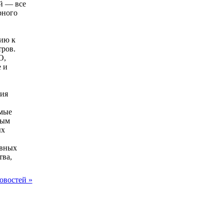
й — все
рного
ию к
ров.
O,
 и
ния
емые
ным
ых
ивных
тва,
овостей »