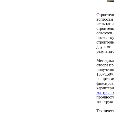
Строитель
вопросам 
испытания
строитель
объектов.
поскольк
строитель
другими 
результат
Методика 
отбора пр
полученн
150×150×
на пресса
фиксирова
характери
контроль 
прочности
конструк
Техническ