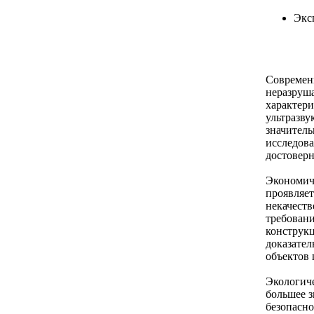
Экс
Современн
неразруш
характери
ультразву
значитель
исследова
достоверн
Экономиче
проявляет
некачеств
требовани
конструк
доказател
объектов 
Экологиче
большее з
безопасно