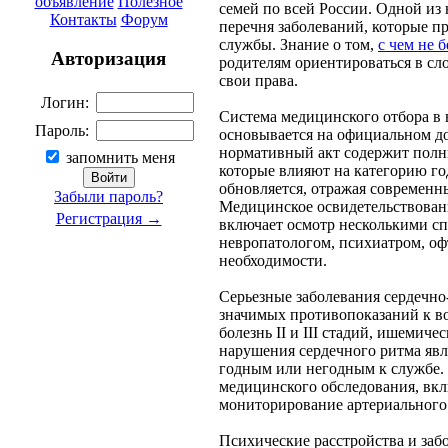
объявление
Полезное
семей по всей России. Одной из 
Контакты
Форум
перечня заболеваний, которые п
службы. Знание о том,
с чем не 
Авторизация
родителям ориентироваться в сл
свои права.
Логин:
Система медицинского отбора в
Пароль:
основывается на официальном д
нормативный акт содержит полны
запомнить меня
которые влияют на категорию го
обновляется, отражая современн
Забыли пароль?
Медицинское освидетельствован
Регистрация →
включает осмотр несколькими сп
невропатологом, психиатром, о
необходимости.
Серьезные заболевания сердечно
значимых противопоказаний к во
болезнь II и III стадий, ишемиче
нарушения сердечного ритма яв
годным или негодным к службе. 
медицинского обследования, вк
мониторирование артериального
Психические расстройства и заб