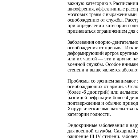
важную категорию в Расписании
шизофрения, аффективные расстр
мозговых травм с выраженными 
освобождению от службы. Расст
при определении категории годн
признаваться ограничением для 
Заболевания опорно-двигательно
освобождения от призыва. Искр
деформирующий артроз крупных су
или их частей — эти и другие 
военной службы. Особое внимани
степени и выше является абсол
Проблемы со зрением занимают з
освобождающих от армии. Отслой
(более -6 диоптрий) или дальноз
разницей рефракции более 4 ди
подтверждения и обычно привод
Хирургические вмешательства на
категории годности.
Эндокринные заболевания и нар
для военной службы. Сахарный 
ожирение III-IV степени, забол