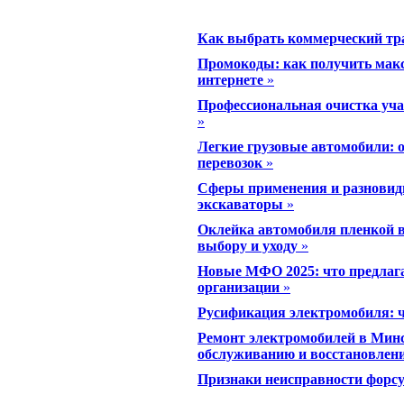
Как выбрать коммерческий тра
Промокоды: как получить мак
интернете
»
Профессиональная очистка уча
»
Легкие грузовые автомобили: 
перевозок
»
Сферы применения и разновидн
экскаваторы
»
Оклейка автомобиля пленкой в
выбору и уходу
»
Новые МФО 2025: что предла
организации
»
Русификация электромобиля: чт
Ремонт электромобилей в Минс
обслуживанию и восстановлен
Признаки неисправности форсун