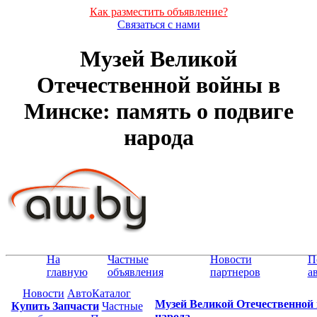
Как разместить объявление?
Связаться с нами
Музей Великой
Отечественной войны в
Минске: память о подвиге
народа
На
Частные
Новости
П
главную
объявления
партнеров
а
Новости
АвтоКаталог
Музей Великой Отечественной 
Купить Запчасти
Частные
народа