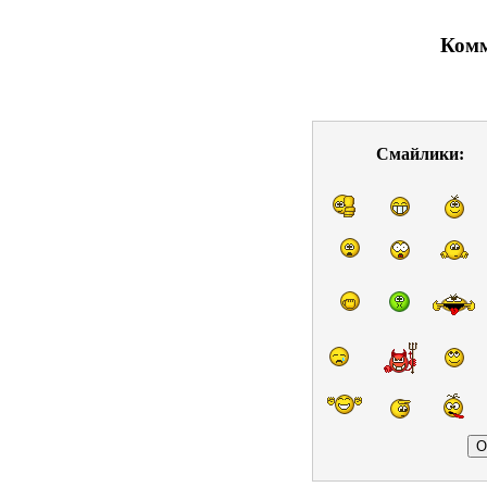
Комм
Смайлики: