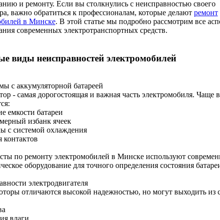
нию и ремонту. Если вы столкнулись с неисправностью своего
ра, важно обратиться к профессионалам, которые делают
ремонт
обилей в Минске
. В этой статье мы подробно рассмотрим все ас
ания современных электротранспортных средств.
ые виды неисправностей электромобилей
мы с аккумуляторной батареей
ор - самая дорогостоящая и важная часть электромобиля. Чаще в
ся:
е емкости батареи
мерный избанк ячеек
ы с системой охлаждения
я контактов
сты по ремонту электромобилей в Минске используют современ
ческое оборудование для точного определения состояния батаре
авности электродвигателя
торы отличаются высокой надежностью, но могут выходить из с
ва
ия влаги