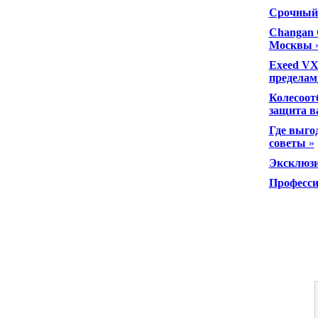
Срочный 
Changan 
Москвы
Exeed VX
пределам
Колесоот
защита в
Где выго
советы
»
Эксклюзи
Професси