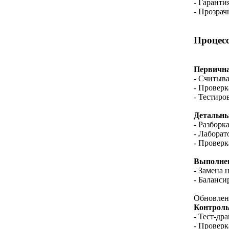
- Гаранти
- Прозрач
Процесс
Первична
- Считыва
- Проверк
- Тестиро
Детальны
- Разборк
- Лаборат
- Проверк
Выполнен
- Замена 
- Баланси
Обновлен
Контроль
- Тест-др
- Проверк