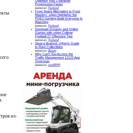
Optimize Your Character
Progression Faster
написал:
Sjolund
From Spark Alternative to Frost
пекты
Mastery: u4gm Highlights the
POE2 Gemling Build Everyone Is
Watching
написал:
Sjolund
Dominate Dynasty and Online
Games with u4gm College
Football 27 Offensive Tips
написал:
Sjolund
Steal a Brainrot: U4gm's Guide
to Rare Collectibles
написал:
Bauer
Why Can’t You Access the
сего
Traffic Management 12123 App
Overseas
написал:
yezi8899
ное
и.
троя из-