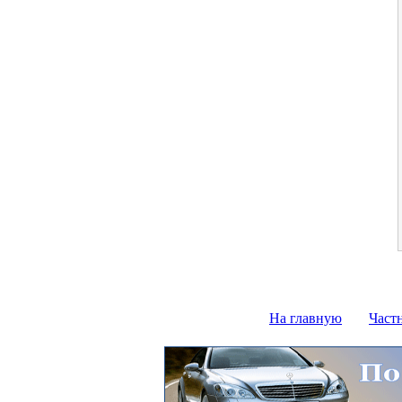
На главную
Част