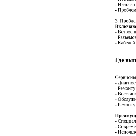
- Износа
- Проблем
3. Пробле
Включают
- Встроен
- Разъемо
- Кабеле
Где вып
Сервисный
- Диагнос
- Ремонту
- Восстан
- Обслуж
- Ремонту
Преимуще
- Специал
- Совреме
- Использ