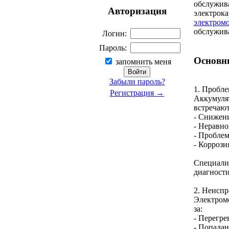
обслужива
Авторизация
электрока
электром
обслужив
Логин:
Пароль:
Основн
запомнить меня
Забыли пароль?
1. Пробле
Регистрация →
Аккумулят
встречают
- Снижени
- Неравно
- Проблем
- Коррози
Специали
диагности
2. Неиспр
Электромо
за:
- Перегре
- Попадан