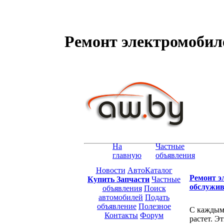
Ремонт электромобил
На
Частные
главную
объявления
Новости
АвтоКаталог
Ремонт э
Купить Запчасти
Частные
обслужив
объявления
Поиск
автомобилей
Подать
объявление
Полезное
С каждым 
Контакты
Форум
растет. Э