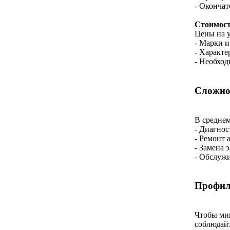
- Окончат
Стоимост
Цены на у
- Марки и
- Характе
- Необхо
Сложно
В среднем
- Диагнос
- Ремонт 
- Замена 
- Обслужи
Профил
Чтобы ми
соблюдайт