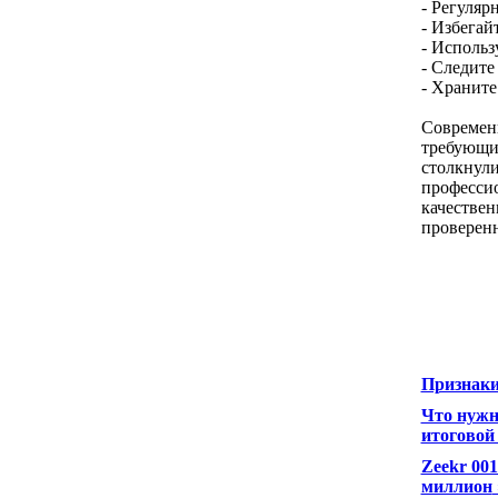
- Регуляр
- Избегай
- Использ
- Следите
- Храните
Современн
требующи
столкнули
профессио
качествен
проверен
Признаки
Что нужн
итоговой
Zeekr 001
миллион