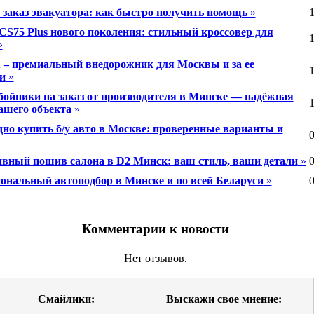
заказ эвакуатора: как быстро получить помощь
»
1
CS75 Plus нового поколения: стильный кроссовер для
1
»
 – премиальный внедорожник для Москвы и за ее
1
и
»
бойники на заказ от производителя в Минске — надёжная
1
ашего объекта
»
дно купить б/у авто в Москве: проверенные варианты и
0
вный пошив салона в D2 Минск: ваш стиль, ваши детали
»
0
ональный автоподбор в Минске и по всей Беларуси
»
0
Комментарии к новости
Нет отзывов.
Смайлики:
Выскажи свое мнение: