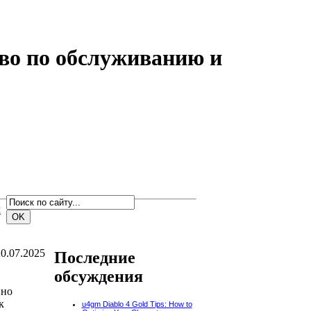
во по обслуживанию и
м
0.07.2025
Последние
обсуждения
нно
к
u4gm Diablo 4 Gold Tips: How to