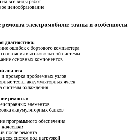
я на все виды работ
ное ценообразование
 ремонта электромобиля: этапы и особенности
я диагностика:
ние ошибок с бортового компьютера
а состояния высоковольтной системы
вание основных компонентов
й анализ:
а и проверка проблемных узлов
орные тесты аккумуляторных ячеек
а системы охлаждения
ие ремонта:
неисправных элементов
ровка аккумуляторных банков
ие программного обеспечения
 качества:
айв после ремонта
а всех систем под нагрузкой