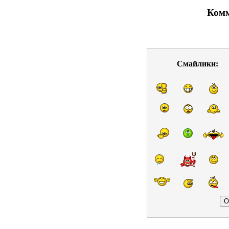
Комм
Смайлики: