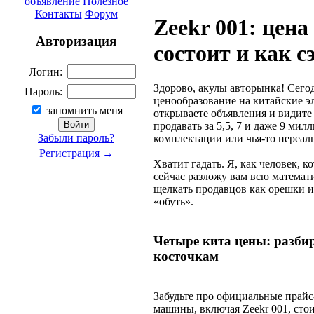
объявление
Полезное
Контакты
Форум
Zeekr 001: цена 
Авторизация
состоит и как 
Логин:
Здорово, акулы авторынка! Сего
Пароль:
ценообразование на китайские э
запомнить меня
открываете объявления и видите
продавать за 5,5, 7 и даже 9 мил
Забыли пароль?
комплектации или чья-то нереал
Регистрация →
Хватит гадать. Я, как человек, 
сейчас разложу вам всю математи
щелкать продавцов как орешки и 
«обуть».
Четыре кита цены: разбир
косточкам
Забудьте про официальные прайс
машины, включая Zeekr 001, стои