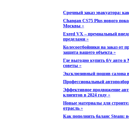
Срочный заказ эвакуатора: ка
Changan CS75 Plus нового пок
Москвы
»
Exeed VX – премиальный внедо
пределами
»
Колесоотбойники на заказ от 
защита вашего объекта
»
Где выгодно купить б/у авто в
советы
»
Эксклюзивный пошив салона в
Профессиональный автоподбор 
Эффективное продвижение авто
клиентов в 2024 году
»
Новые материалы для строител
отрасль
»
Как пополнить баланс Steam: 