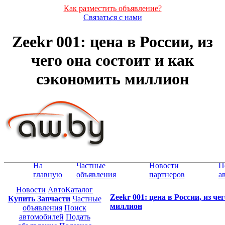
Как разместить объявление?
Связаться с нами
Zeekr 001: цена в России, из
чего она состоит и как
сэкономить миллион
На
Частные
Новости
П
главную
объявления
партнеров
а
Новости
АвтоКаталог
Zeekr 001: цена в России, из че
Купить Запчасти
Частные
миллион
объявления
Поиск
автомобилей
Подать