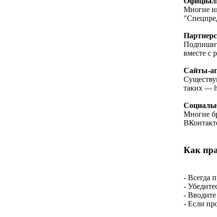
Официаль
Многие и
"Спецпре
Партнерс
Подпишит
вместе с
Сайты-аг
Существую
таких — h
Социальн
Многие бр
ВКонтакте
Как пр
- Всегда 
- Убедите
- Вводите
- Если пр