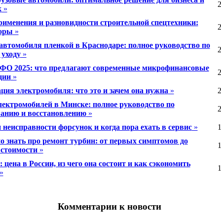
2
к
»
именения и разновидности строительной спецтехники:
2
оры
»
автомобиля пленкой в Краснодаре: полное руководство по
2
 уходу
»
О 2025: что предлагают современные микрофинансовые
2
ции
»
ция электромобиля: что это и зачем она нужна
»
2
лектромобилей в Минске: полное руководство по
2
анию и восстановлению
»
 неисправности форсунок и когда пора ехать в сервис
»
1
о знать про ремонт турбин: от первых симптомов до
1
 стоимости
»
: цена в России, из чего она состоит и как сэкономить
1
»
Комментарии к новости