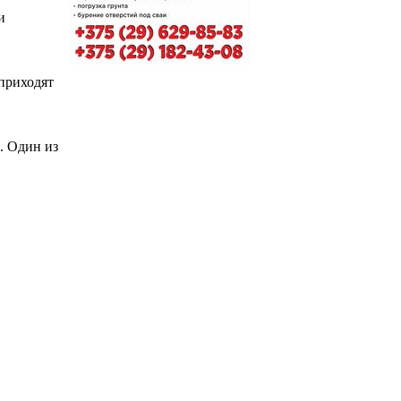
и
приходят
. Один из