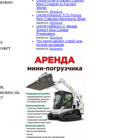
U4GM Grow a Garden 2 Brings
 можно
More Creativity to Farming
Worlds
написал:
ZeonLau
U4GM Pokemon TCG Pocket:
New Collection Adventures Begin
написал:
ZeonLau
U4GM Helldivers 2: Medals
Support New Combat
Preparations
написал:
ZeonLau
Что представляет собой таль
ет
ручная рычажная
может
написал:
karamzin
я,
 можно на
/?