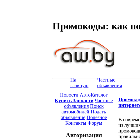
Промокоды: как по
На
Частные
главную
объявления
Новости
АвтоКаталог
Промокод
Купить Запчасти
Частные
интернет
объявления
Поиск
автомобилей
Подать
объявление
Полезное
В соврем
Контакты
Форум
из лучших
промокоды
Авторизация
правильно