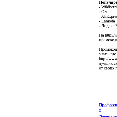
Популярн
- Wildberri
- Ozon
- AliExpre
- Lamoda
- Яндекс.
На http:/
промокоды
Промокод
знать, гд
http://ww
лучших с
от своих 
Професси
»
Легкие г