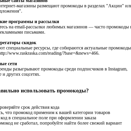
ные сайты магазинов
нтернет-магазины размещают промокоды в разделах "Акции" ил
дложения".
кие программы и рассылки
есь на email-рассылки любимых магазинов — часто промокоды 
 рекламными письмами.
регаторы скидок
т специальные ресурсы, где собираются актуальные промокоды
ttp://www.raskraska.com/reading/?base=&news=466.
ые сети
енды разыгрывают промокоды среди подписчиков в Instagram,
 и других соцсетях.
авильно использовать промокоды?
проверяйте срок действия кода
сь, что промокод применим к вашей категории товаров
 код в специальное поле при оформлении заказа
омокод не сработал, попробуйте найти более свежий вариант