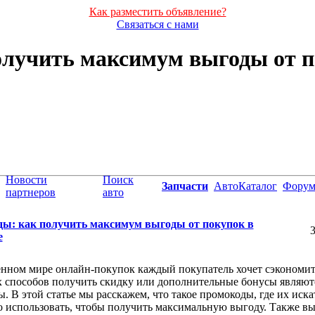
Как разместить объявление?
Связаться с нами
лучить максимум выгоды от п
Новости
Поиск
Запчасти
АвтоКаталог
Фору
партнеров
авто
ы: как получить максимум выгоды от покупок в
3
е
енном мире онлайн-покупок каждый покупатель хочет сэкономи
 способов получить скидку или дополнительные бонусы являют
. В этой статье мы расскажем, что такое промокоды, где их иска
 использовать, чтобы получить максимальную выгоду. Также вы