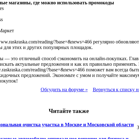
ые магазины, где можно использовать промокоды
es
ss
Маркет
/www.raskraska.com/reading/?base=&news=466 регулярно обновляют
 для этих и других популярных площадок.
ы — это отличный способ сэкономить на онлайн-покупках. Гла
е искать актуальные предложения и как их правильно применять. 
w.raskraska.com/reading/?base=&news=466 поможет вам всегда быть
кидочных предложений. Экономьте с умом и получайте максиму
покупок!
Обсудить на форуме »
Вернуться к списку н
Читайте также
ональная очистка участка в Москве и Московской области
3
рузовые автомобили: оптимальное решение для бизнеса и