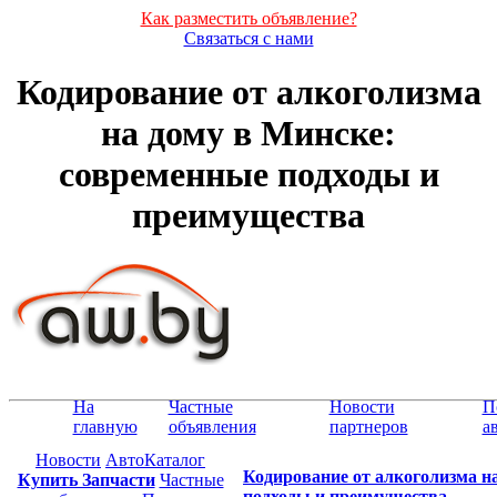
Как разместить объявление?
Связаться с нами
Кодирование от алкоголизма
на дому в Минске:
современные подходы и
преимущества
На
Частные
Новости
П
главную
объявления
партнеров
а
Новости
АвтоКаталог
Кодирование от алкоголизма н
Купить Запчасти
Частные
подходы и преимущества