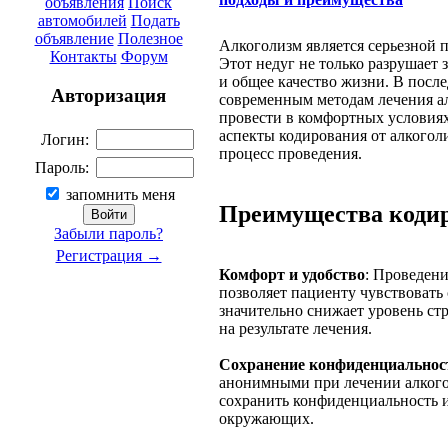
объявления
Поиск
автомобилей
Подать
объявление
Полезное
Алкоголизм является серьезной 
Контакты
Форум
Этот недуг не только разрушает з
и общее качество жизни. В после
Авторизация
современным методам лечения ал
провести в комфортных условиях
аспекты кодирования от алкогол
Логин:
процесс проведения.
Пароль:
запомнить меня
Преимущества кодир
Забыли пароль?
Регистрация →
Комфорт и удобство
: Проведен
позволяет пациенту чувствовать 
значительно снижает уровень стр
на результате лечения.
Сохранение конфиденциальнос
анонимными при лечении алкого
сохранить конфиденциальность 
окружающих.