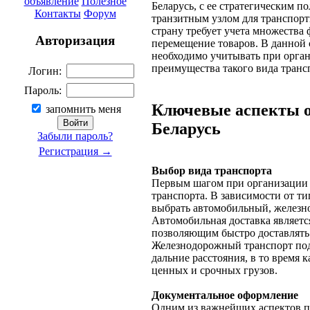
объявление
Полезное
Беларусь, с ее стратегическим 
Контакты
Форум
транзитным узлом для транспорт
страну требует учета множества 
Авторизация
перемещение товаров. В данной 
необходимо учитывать при орга
преимущества такого вида транс
Логин:
Пароль:
Ключевые аспекты о
запомнить меня
Беларусь
Забыли пароль?
Регистрация →
Выбор вида транспорта
Первым шагом при организации д
транспорта. В зависимости от т
выбрать автомобильный, железн
Автомобильная доставка являетс
позволяющим быстро доставлять 
Железнодорожный транспорт под
дальние расстояния, в то время
ценных и срочных грузов.
Документальное оформление
Одним из важнейших аспектов пр