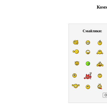
Комм
Смайлики: