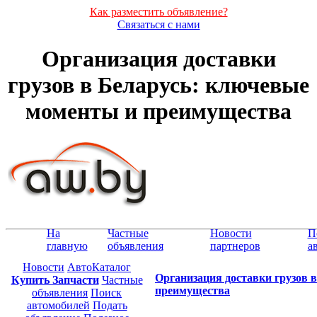
Как разместить объявление?
Связаться с нами
Организация доставки
грузов в Беларусь: ключевые
моменты и преимущества
На
Частные
Новости
П
главную
объявления
партнеров
а
Новости
АвтоКаталог
Организация доставки грузов 
Купить Запчасти
Частные
преимущества
объявления
Поиск
автомобилей
Подать