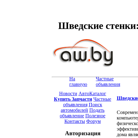
Шведские стенки:
На
Частные
главную
объявления
Новости
АвтоКаталог
Шведские
Купить Запчасти
Частные
объявления
Поиск
автомобилей
Подать
Современн
объявление
Полезное
компьютер
Контакты
Форум
физическо
эффективн
Авторизация
дома явля