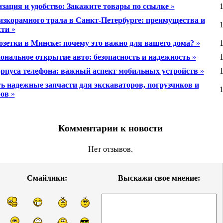
зация и удобство: Закажите товары по ссылке
»
1
изкорамного трала в Санкт-Петербурге: преимущества и
1
сти
»
озетки в Минске: почему это важно для вашего дома?
»
1
ональное открытие авто: безопасность и надежность
»
1
рпуса телефона: важный аспект мобильных устройств
»
1
ть надежные запчасти для экскаваторов, погрузчиков и
1
ров
»
Комментарии к новости
Нет отзывов.
Смайлики:
Выскажи свое мнение: