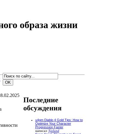
ного образа жизни
м
8.02.2025
Последние
обсуждения
а
u4gm Diablo 4 Gold Tips: How to
Optimize Your Character
тивности
Progression Faster
написал:
Sjolund