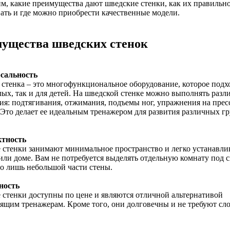
м, какие преимущества дают шведские стенки, как их правильн
ать и где можно приобрести качественные модели.
ущества шведских стенок
рсальность
стенка – это многофункциональное оборудование, которое подх
лых, так и для детей. На шведской стенке можно выполнять разл
я: подтягивания, отжимания, подъемы ног, упражнения на прес
 Это делает ее идеальным тренажером для развития различных г
ктность
стенки занимают минимальное пространство и легко устанавли
или доме. Вам не потребуется выделять отдельную комнату под с
о лишь небольшой части стены.
ность
стенки доступны по цене и являются отличной альтернативой
ящим тренажерам. Кроме того, они долговечны и не требуют сл