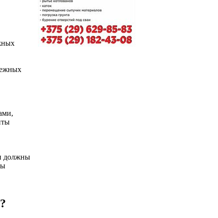
жных
дежных
ами,
нты
и должны
бы
?