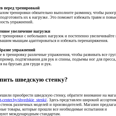
ев перед тренировкой
алом тренировки обязательно выполните разминку, чтобы разогр
одготовить их к нагрузке. Это поможет избежать травм и повы
ность упражнений.
пенное увеличение нагрузки
 тренировки с небольших нагрузок и постепенно увеличивайте 
 вашим мышцам адаптироваться и избежать перенапряжения.
образие упражнений
 в тренировку различные упражнения, чтобы развивать все гру
ример, подтягивания для рук и спины, подъемы ног для пресса,
 на брусьях для груди и рук.
упить шведскую стенку?
ешили приобрести шведскую стенку, обратите внимание на мага
rt-center.by/shvedskie_stenki/
. Здесь представлен широкий ассорти
стенок различных моделей и производителей. Магазин предлага
ные товары, которые прошли все необходимые испытания и
твуют международным стандартам.