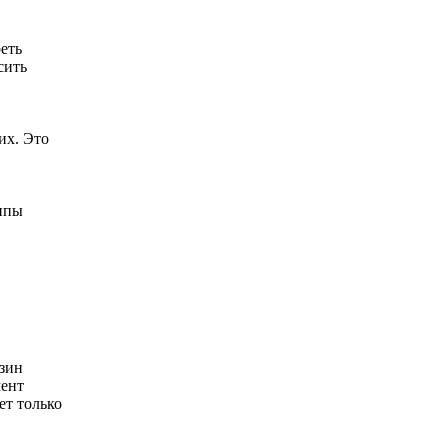
еть
сить
их. Это
ппы
зин
мент
ет только