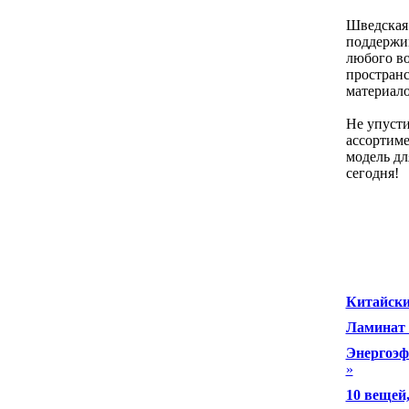
Шведская 
поддержив
любого во
пространс
материало
Не упусти
ассортиме
модель дл
сегодня!
Китайски
Ламинат 
Энергоэф
»
10 вещей