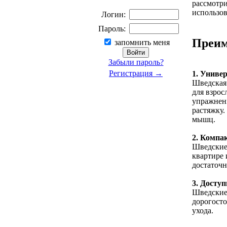
рассмотри
использов
Логин:
Пароль:
Преим
запомнить меня
Забыли пароль?
Регистрация →
1. Униве
Шведская 
для взрос
упражнени
растяжку.
мышц.
2. Компа
Шведские 
квартире 
достаточн
3. Доступ
Шведские 
дорогосто
ухода.