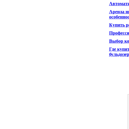
Автомати
Аренда н
особенно
Купить р
Професси
Выбор ко
Где купи
бульдозе