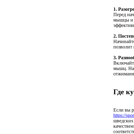
1. Разогр
Перед нач
мышцы и п
эффектив
2. Посте
Начинайте
позволит
3. Разно
Включайте
мышц. Нап
отжимания
Где к
Если вы р
https://spo
шведских 
качествен
соответс