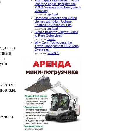
From Spark Alternative to Frost
о
Mastery: u4gm Highlights the
POE2 Gemling Build Everyone Is
Watching
написал:
Sjolund
Dominate Dynasty and Online
Games with u4gm College
Football 27 Offensive Tips
написал:
Sjolund
Steal a Brainrot: U4gm's Guide
to Rare Collectibles
написал:
Bauer
Why Can’t You Access the
Traffic Management 12123 App
одит как
Overseas
ичные
написал:
yezi8899
с и
рупп
ваются в
портзал,
ожного