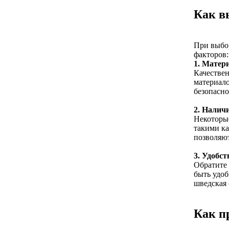
Как в
При выбор
факторов:
1. Матер
Качествен
материало
безопасно
2. Налич
Некоторы
такими ка
позволяют
3. Удобс
Обратите
быть удоб
шведская 
Как п