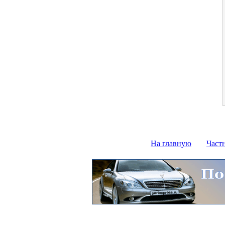
На главную
Част