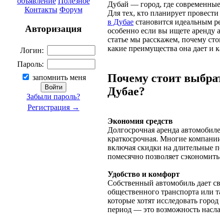
объявление
Полезное
Дубай — город, где современные
Контакты
Форум
Для тех, кто планирует провести
в Дубае
становится идеальным ре
Авторизация
особенно если вы ищете аренду 
статье мы расскажем, почему ст
какие преимущества она дает и 
Логин:
Пароль:
Почему стоит выбрат
запомнить меня
Дубае?
Забыли пароль?
Регистрация →
Экономия средств
Долгосрочная аренда автомобиле
краткосрочная. Многие компании
включая скидки на длительные п
помесячно позволяет сэкономить
Удобство и комфорт
Собственный автомобиль дает св
общественного транспорта или та
которые хотят исследовать горо
период — это возможность насла