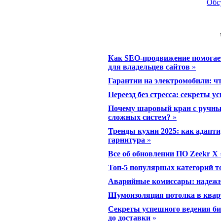
Обс
Как SEO-продвижение помогает
для владельцев сайтов
»
Гарантии на электромобили: ч
Переезд без стресса: секреты 
Почему шаровый кран с ручны
сложных систем?
»
Тренды кухни 2025: как адапт
гарнитура
»
Все об обновлении ПО Zeekr X
Топ-5 популярных категорий 
Аварийные комиссары: надеж
Шумоизоляция потолка в квар
Секреты успешного ведения биз
до доставки
»