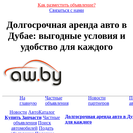
Как разместить объявление?
Связаться с нами
Долгосрочная аренда авто в
Дубае: выгодные условия и
удобство для каждого
На
Частные
Новости
П
главную
объявления
партнеров
а
Новости
АвтоКаталог
Долгосрочная аренда авто в Ду
Купить Запчасти
Частные
для каждого
объявления
Поиск
автомобилей
Подать