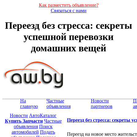
Как разместить объявление?
Связаться с нами
Переезд без стресса: секреты
успешной перевозки
домашних вещей
На
Частные
Новости
П
главную
объявления
партнеров
а
Новости
АвтоКаталог
Переезд без стресса: секреты 
Купить Запчасти
Частные
объявления
Поиск
автомобилей
Подать
Переезд на новое место жительс