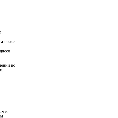
в,
 а также
щиеся
дений во
ть
д
ым и
ем