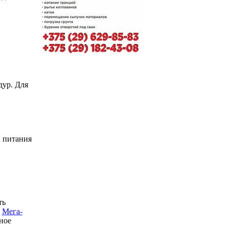
дур. Для
в питания
ть
к
Мега-
ное