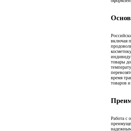
оформлен
Основ
Российски
включая 
продоволь
косметику
индивидуа
товары до
температу
перевозят
время тра
товаров и
Преим
Работа с
преимущес
надежным.