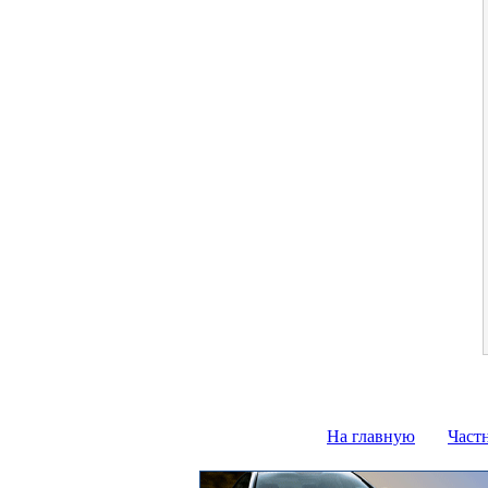
На главную
Част