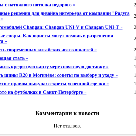
ы с натяжного потолка недорого
»
2
ные решения для дизайна интерьера от компании "Радуга
2
»
томобилей Changan: Changan UNI-V и Changan UNI-T
»
2
 споры. Как юристы могут помочь в разрешении
2
та
»
ть современных китайских автозапчастей
»
2
ющая стать
»
1
чить кредитную карту через почтовую доставку
»
1
ть шины R20 в Могилёве: советы по выбору и уходу
»
1
вто с правом выкупа: секреты успешной сделки
»
1
ото на футболках в Санкт-Петербурге
»
1
Комментарии к новости
Нет отзывов.