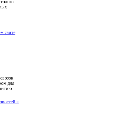
 только
имых
ом сайте
.
евозок,
ком для
звитию
овостей »