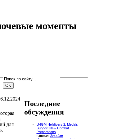
ключевые моменты
м
6.12.2024
Последние
обсуждения
которая
я
ий для
U4GM Helldivers 2: Medals
Support New Combat
ак
Preparations
написал:
ZeonLau