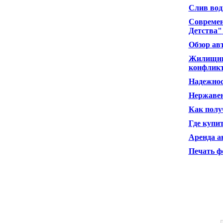
Слив вод
Современ
Детства"
Обзор ав
Жилищные
конфлик
Надежнос
Нержаве
Как полу
Где купи
Аренда а
Печать ф