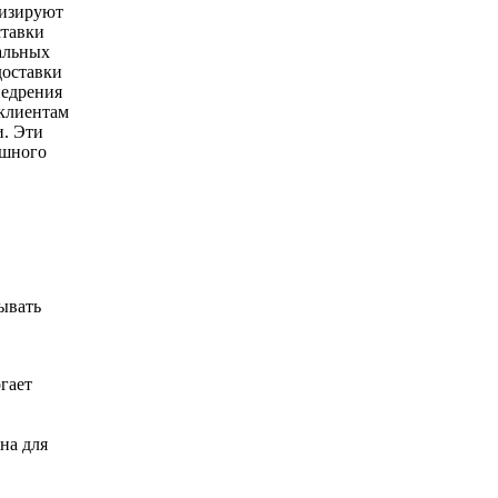
мизируют
ставки
альных
доставки
недрения
 клиентам
. Эти
ешного
ывать
гает
на для