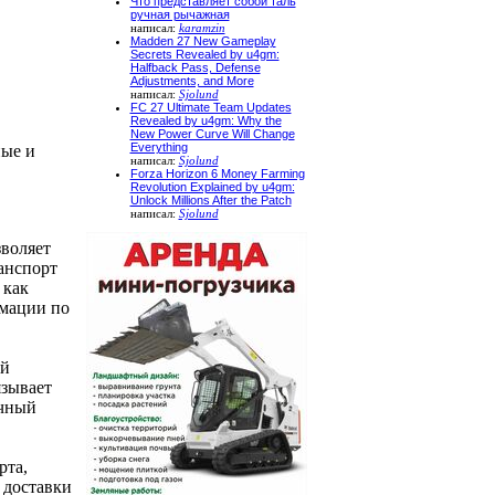
Что представляет собой таль
ручная рычажная
написал:
karamzin
Madden 27 New Gameplay
Secrets Revealed by u4gm:
Halfback Pass, Defense
Adjustments, and More
написал:
Sjolund
FC 27 Ultimate Team Updates
Revealed by u4gm: Why the
New Power Curve Will Change
Everything
ные и
написал:
Sjolund
Forza Horizon 6 Money Farming
Revolution Explained by u4gm:
Unlock Millions After the Patch
написал:
Sjolund
зволяет
анспорт
 как
мации по
ий
язывает
ичный
рта,
 доставки