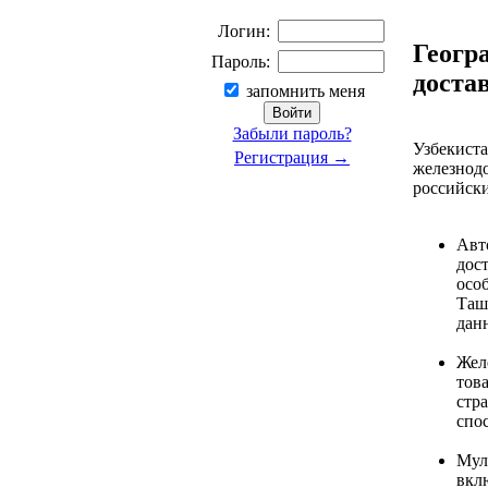
Логин:
Геогр
Пароль:
доста
запомнить меня
Забыли пароль?
Узбекиста
Регистрация →
железнодо
российск
Авт
дос
особ
Таш
данн
Жел
тов
стр
спо
Мул
вклю