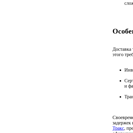
сло
Особе
Доставка 
этого тре
Инв
Сер
и ф
Тра
Своеврем
задержек 
Тракс
, пр