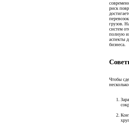
современ
риск повр
достигае
перевозок
грузов. Н
систем от
полную ин
аспекты 
бизнеса.
Совет
Чтобы сде
несколько
Зар
сокр
Кон
хру