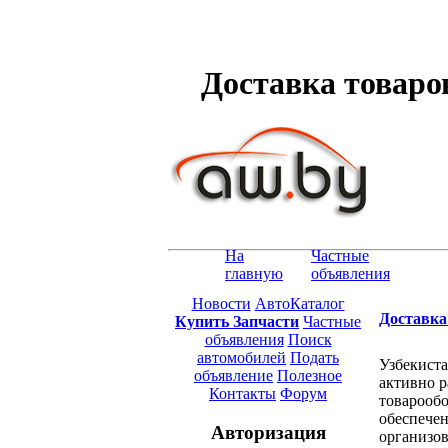
Доставка товаро
На
Частные
главную
объявления
Новости
АвтоКаталог
Доставка
Купить Запчасти
Частные
объявления
Поиск
автомобилей
Подать
Узбекиста
объявление
Полезное
активно р
Контакты
Форум
товарообо
обеспечен
Авторизация
организов