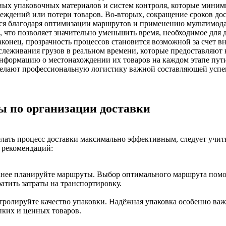
ных упаковочных материалов и систем контроля, которые мини
еждений или потери товаров. Во-вторых, сокращение сроков до
тся благодаря оптимизации маршрутов и применению мультимод
, что позволяет значительно уменьшить время, необходимое для 
аконец, прозрачность процессов становится возможной за счет в
слеживания грузов в реальном времени, которые предоставляют
формацию о местонахождении их товаров на каждом этапе пути
делают профессиональную логистику важной составляющей усп
ы по организации доставки
лать процесс доставки максимально эффективным, следует учит
 рекомендаций:
анее планируйте маршруты. Выбор оптимального маршрута помо
атить затраты на транспортировку.
тролируйте качество упаковки. Надёжная упаковка особенно важ
пких и ценных товаров.