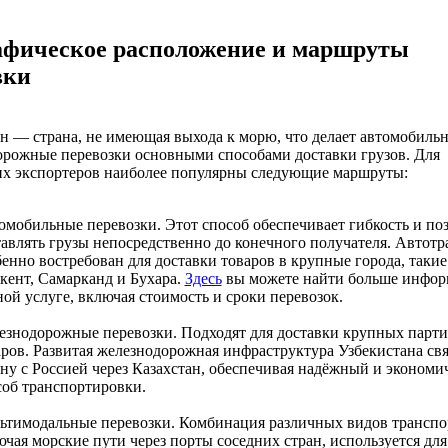
афическое расположение и маршруты
вки
н — страна, не имеющая выхода к морю, что делает автомобиль
рожные перевозки основными способами доставки грузов. Для
их экспортеров наиболее популярны следующие маршруты:
омобильные перевозки. Этот способ обеспечивает гибкость и по
тавлять грузы непосредственно до конечного получателя. Автотр
енно востребован для доставки товаров в крупные города, такие
кент, Самарканд и Бухара.
Здесь
вы можете найти больше инфор
ой услуге, включая стоимость и сроки перевозок.
езнодорожные перевозки. Подходят для доставки крупных парт
аров. Развитая железнодорожная инфраструктура Узбекистана св
ану с Россией через Казахстан, обеспечивая надёжный и эконом
соб транспортировки.
ьтимодальные перевозки. Комбинация различных видов транспо
чая морские пути через порты соседних стран, используется для