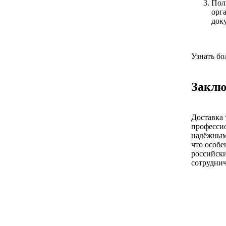
Пол
орг
док
Узнать бо
Заклю
Доставка 
профессио
надёжными
что особе
российски
сотруднич