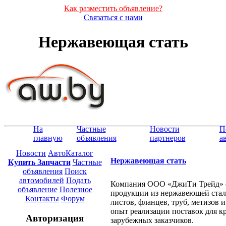
Как разместить объявление?
Связаться с нами
Нержавеющая стать
На
Частные
Новости
П
главную
объявления
партнеров
а
Новости
АвтоКаталог
Нержавеющая стать
Купить Запчасти
Частные
объявления
Поиск
автомобилей
Подать
Компания ООО «ДжиТи Трейд» (ht
объявление
Полезное
продукции из нержавеющей стал
Контакты
Форум
листов, фланцев, труб, метизов
опыт реализации поставок для к
Авторизация
зарубежных заказчиков.