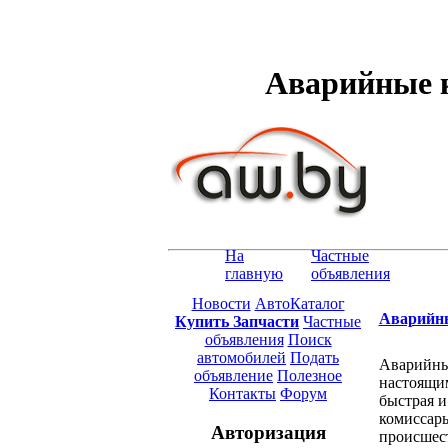
Аварийные 
На
Частные
главную
объявления
Новости
АвтоКаталог
Аварийн
Купить Запчасти
Частные
объявления
Поиск
автомобилей
Подать
Аварийные
объявление
Полезное
настоящим
Контакты
Форум
быстрая и
комиссары
Авторизация
происшест