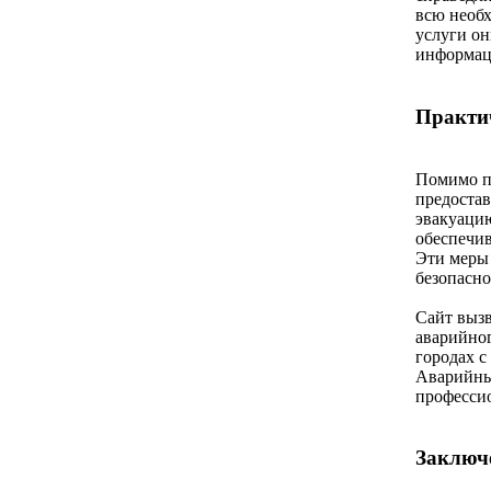
всю необх
услуги он
информаци
Практич
Помимо п
предостав
эвакуаци
обеспечив
Эти меры 
безопасно
Сайт вызв
аварийног
городах с
Аварийны
професси
Заключ