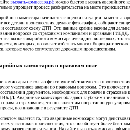
сайте
вызвать-комиссара.рф
можно быстро вызвать аварийного ко
тельно упрощает процесс разбирательства на месте происшествия
арийного комиссара начинается с оценки ситуации на месте ава
 все детали происшествия, делают фотографии, собирают свиде
 и составляют схему ДТП. Эти данные крайне важны для дальн
ования вопросов со страховыми компаниями и органами ГИБДД.
тва вызова аварийного комиссара очевидны: во-первых, это зн
время, во-вторых, позволяет избежать многих бюрократических
к, которые часто сопутствуют дорожным происшествиям.
арийных комиссаров в правовом поле
 комиссары не только фиксируют обстоятельства происшествия
руют участников аварии по правовым вопросам. Это включает в 
составлении документов, необходимых для подачи в страховые 
 ГИБДД. Аварийные комиссары обладают глубокими знаниями в 
 права и страхования, что позволяет им оперативно урегулирова
просы, возникающие в результате ДТП.
пектом является то, что аварийные комиссары могут действоват
 всех участников происшествия, что способствует более быстром
вому разрешению ситуации. На сайте вызвать-комиссара.рф мо