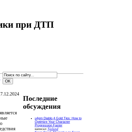
ики при ДТП
м
7.12.2024
Последние
обсуждения
является
йные
u4gm Diablo 4 Gold Tips: How to
Optimize Your Character
то
Progression Faster
едствия
написал:
Sjolund