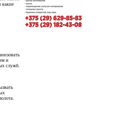
 какие
анизовать
им и
ых служб.
ызвать
ных
золота.