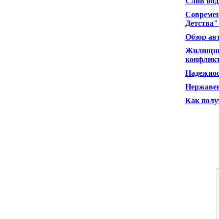
Слив вод
Современ
Детства"
Обзор ав
Жилищные
конфлик
Надежнос
Нержаве
Как полу