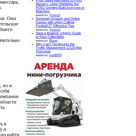
From Spark Alternative to Frost
миссара,
Mastery: u4gm Highlights the
.
POE2 Gemling Build Everyone Is
Watching
написал:
Sjolund
рии. Они
Dominate Dynasty and Online
Games with u4gm College
тельские
Football 27 Offensive Tips
ейшего
написал:
Sjolund
Steal a Brainrot: U4gm's Guide
to Rare Collectibles
ачительно
написал:
Bauer
Why Can’t You Access the
Traffic Management 12123 App
Overseas
написал:
yezi8899
, но и
себя
компании
области
ть
ь в
у и
жно найти