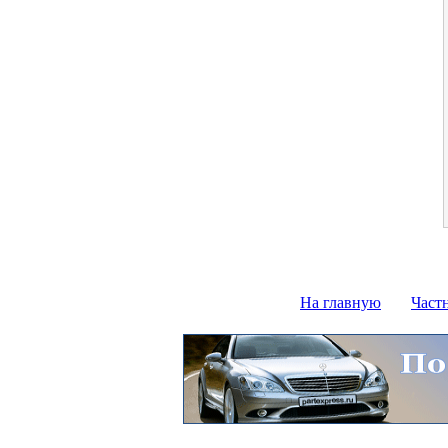
На главную
Част