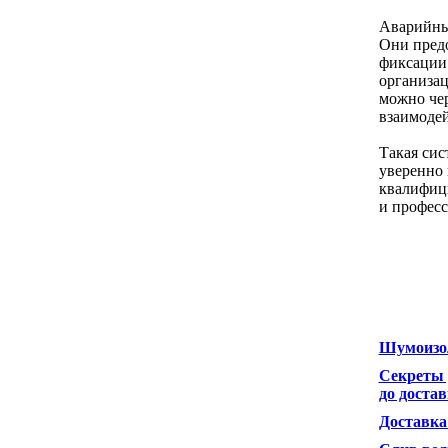
Аварийны
Они предо
фиксации 
организац
можно чер
взаимодей
Такая сис
уверенно 
квалифиц
и профес
Шумоизол
Секреты 
до доста
Доставка