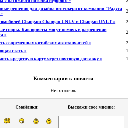
ы с натяжного потолка недорого
»
2
ные решения для дизайна интерьера от компании "Радуга
2
»
томобилей Changan: Changan UNI-V и Changan UNI-T
»
2
 споры. Как юристы могут помочь в разрешении
2
та
»
ть современных китайских автозапчастей
»
2
ющая стать
»
1
чить кредитную карту через почтовую доставку
»
1
Комментарии к новости
Нет отзывов.
Смайлики:
Выскажи свое мнение: