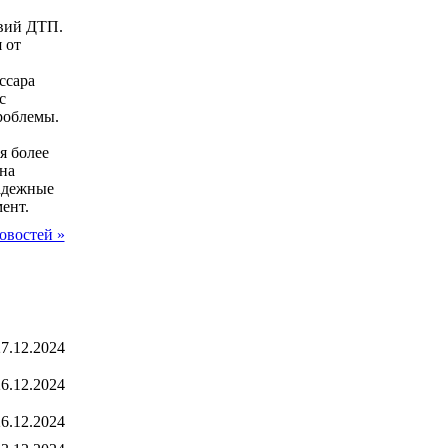
вий ДТП.
 от
ссара
с
роблемы.
я более
на
адежные
ент.
овостей »
7.12.2024
6.12.2024
6.12.2024