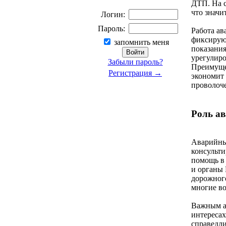
ДТП. На 
что значи
Логин:
Пароль:
Работа ав
фиксируют
запомнить меня
показания
урегулир
Забыли пароль?
Преимущес
Регистрация →
экономит 
проволоче
Роль ав
Аварийные
консульти
помощь в 
и органы
дорожного
многие во
Важным ас
интересах
справедли