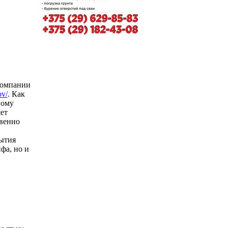
 компании
ov/
. Как
ному
ет
твенно
ытия
фа, но и