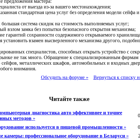
е предложения мастера:
пециалиста от выезда из-за вашего местонахождения;
казанная стандартная цена услуг без определения модели сейфа и
 большая система скидок на стоимость выполняемых услуг;
ый взлом замка без попытки безопасного открытия механизма;
вие гарантий сохранности содержимого открываемого хранилища
я установить взамен высверленного механизма другого, подобно
рованных специалистов, способных открыть устройство с секр
 рынке не так много. Обращение к специализированным фирмам
 сейфов, металлических шкафов, автомобильных и входных две
собого внимания.
Обсудить на форуме »
Вернуться к списку н
Читайте также
омпьютерная диагностика авто эффективнее и точнее
0
нных методов
»
орудование используется в пищевой промышленности
»
0
 камеры: профессиональное оборудование в Беларуси
»