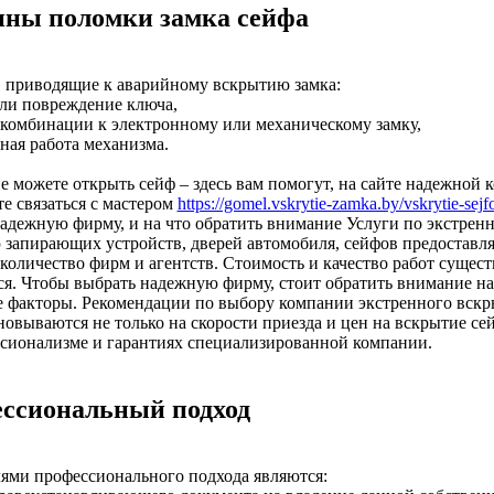
ны поломки замка сейфа
 приводящие к аварийному вскрытию замка:
или повреждение ключа,
 комбинации к электронному или механическому замку,
ная работа механизма.
е можете открыть сейф – здесь вам помогут, на сайте надежной
е связаться с мастером
https://gomel.vskrytie-zamka.by/vskrytie-sejf
адежную фирму, и на что обратить внимание Услуги по экстрен
запирающих устройств, дверей автомобиля, сейфов предоставля
количество фирм и агентств. Стоимость и качество работ сущес
я. Чтобы выбрать надежную фирму, стоит обратить внимание на
 факторы. Рекомендации по выбору компании экстренного вскр
новываются не только на скорости приезда и цен на вскрытие сей
сионализме и гарантиях специализированной компании.
ссиональный подход
ями профессионального подхода являются: