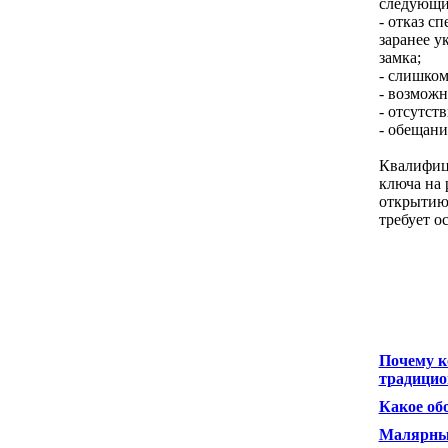
следующи
- отказ с
заранее у
замка;
- слишком
- возможн
- отсутст
- обещани
Квалифици
ключа на
открытию
требует о
Почему к
традицио
Какое об
Малярные