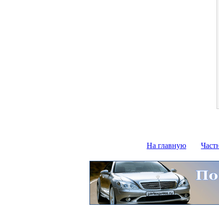
На главную
Част