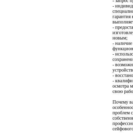
- запрос 
- индивид
специалис
гарантия 
выполняет
- предост
изготовле
новым;
- наличие
функцион
- использ
сохранени
- возможн
устройств
- восстан
- квалифи
осмотра м
свою рабо
Почему ва
особенно
проблем 
собствен
профессио
сейфового