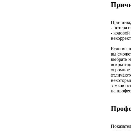
Причи
Причины,
- потеря 
- кодовой
некоррект
Если вы н
вы сможет
выбрать н
вскрытию 
огромное 
отличаютс
некоторые
замков ос
на профес
Профе
Показател