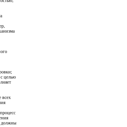
ностью;
а
ер,
ханизма
ного
ровки;
 с целью
олняет
 всех
ния
 процесс
ения
а должны