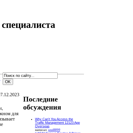
 специалиста
м
7.12.2023
Последние
обсуждения
и,
ежном для
язывает
Why Can’t You Access the
Traffic Management 12123 App
ие
Overseas
написал:
yezi8899