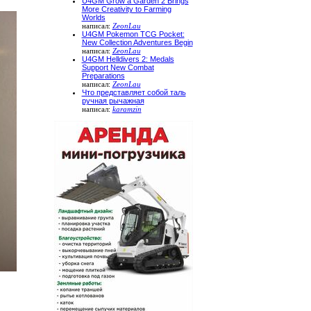
U4GM Grow a Garden 2 Brings
More Creativity to Farming
Worlds
написал:
ZeonLau
U4GM Pokemon TCG Pocket:
New Collection Adventures Begin
написал:
ZeonLau
U4GM Helldivers 2: Medals
Support New Combat
Preparations
написал:
ZeonLau
Что представляет собой таль
ручная рычажная
написал:
karamzin