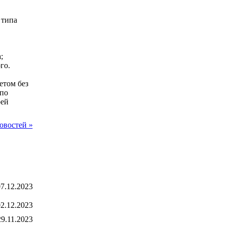
 типа
;
го.
етом без
 по
рей
овостей »
7.12.2023
2.12.2023
29.11.2023