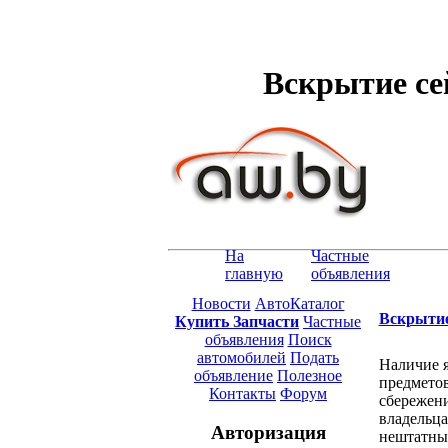
Вскрытие се
На
Частные
главную
объявления
Новости
АвтоКаталог
Вскрытие
Купить Запчасти
Частные
объявления
Поиск
автомобилей
Подать
Наличие я
объявление
Полезное
предметов
Контакты
Форум
сбережени
владельца
Авторизация
нештатных