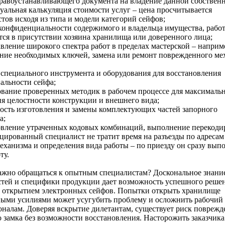
правоустанавливающего документа на владение данной собствен
уальная калькуляция стоимости услуг – цена просчитывается
тов исходя из типа и модели категорий сейфов;
конфиденциальности содержимого и владельца имущества, работ
ся в присутствии хозяина хранилища или доверенного лица;
авление широкого спектра работ в пределах мастерской – наприм
ние необходимых ключей, замена или ремонт поврежденного ме
 специального инструмента и оборудования для восстановления
альности сейфа;
ование проверенных методик в рабочем процессе для максималь
я целостности конструкции и внешнего вида;
ость изготовления и замены комплектующих частей запорного
а;
овление утраченных кодовых комбинаций, выполнение перекоди
цированный специалист не тратит время на разъезды по адресам
еханизма и определения вида работы – по приезду он сразу вып
ту.
жно обращаться к опытным специалистам? Доскональное знание
стей и специфики продукции дает возможность успешного реше
с открытием электронных сейфов. Попытки открыть хранилище
ными усилиями может усугубить проблему и осложнить рабочий
налам. Доверяя вскрытие дилетантам, существует риск поврежд
 замка без возможности восстановления. Насторожить заказчик