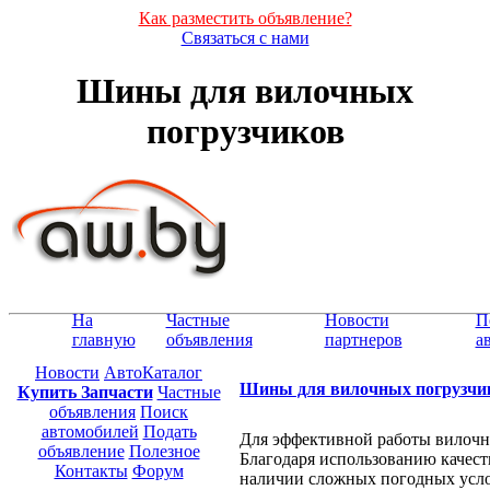
Как разместить объявление?
Связаться с нами
Шины для вилочных
погрузчиков
На
Частные
Новости
П
главную
объявления
партнеров
а
Новости
АвтоКаталог
Шины для вилочных погрузчи
Купить Запчасти
Частные
объявления
Поиск
автомобилей
Подать
Для эффективной работы вилоч
объявление
Полезное
Благодаря использованию качес
Контакты
Форум
наличии сложных погодных усло