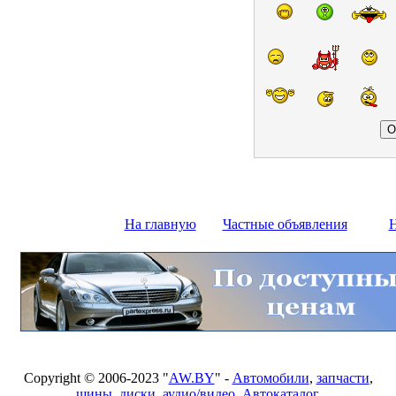
На главную
Частные объявления
Н
Copyright © 2006-2023 "
AW.BY
" -
Автомобили
,
запчасти
,
шины
,
диски
,
аудио/видео
,
Автокаталог
,