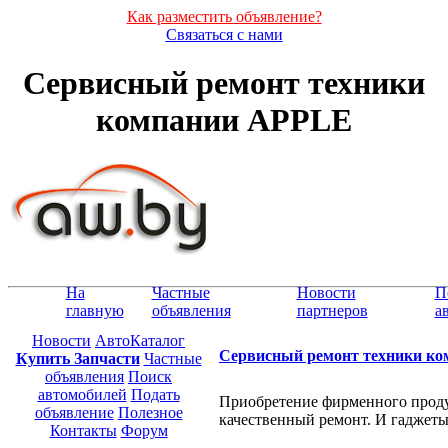
Как разместить объявление?
Связаться с нами
Сервисный ремонт техники
компании APPLE
На
Частные
Новости
П
главную
объявления
партнеров
а
Новости
АвтоКаталог
Сервисный ремонт техники к
Купить Запчасти
Частные
объявления
Поиск
автомобилей
Подать
Приобретение фирменного продук
объявление
Полезное
качественный ремонт. И гаджеты
Контакты
Форум