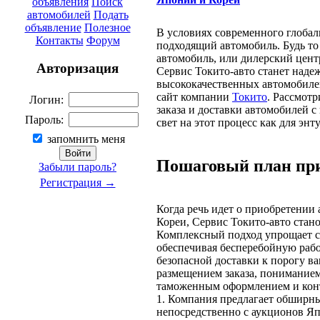
объявления
Поиск
автомобилей
Подать
объявление
Полезное
В условиях современного глоба
Контакты
Форум
подходящий автомобиль. Будь т
автомобиль, или дилерский цент
Авторизация
Сервис Токито-авто станет над
высококачественных автомобиле
сайт компании
Токито
. Рассмот
Логин:
заказа и доставки автомобилей 
Пароль:
свет на этот процесс как для энт
запомнить меня
Пошаговый план пр
Забыли пароль?
Регистрация →
Когда речь идет о приобретении
Кореи, Сервис Токито-авто стан
Комплексный подход упрощает с
обеспечивая бесперебойную рабо
безопасной доставки к порогу в
размещением заказа, пониманием
таможенным оформлением и конт
1. Компания предлагает обширны
непосредственно с аукционов Я