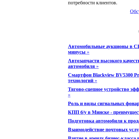
потребности клиентов.
Обс
Автомобильные аукционы в СШ
минусы
»
Автозапчасти высокого качеств
автомобиля
»
Смартфон Blackview BV5300 Pr
технологий
»
Тягово-сцепное устройство эфф
»
Роль и виды сигнальных фона
КПП б/у в Минске - преимущес
Подготовка автомобиля к прод
Взаимодействие почтовых услу
Взятие в аренду бизнес-класса 