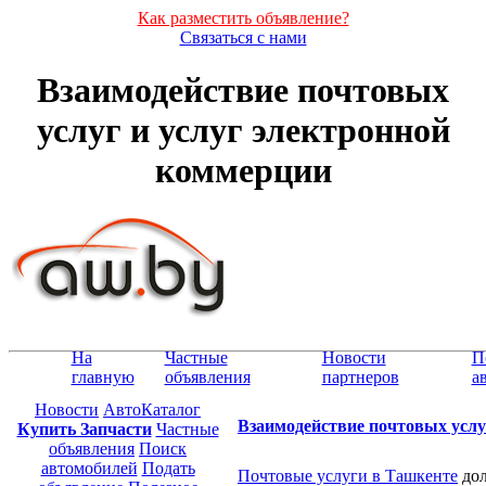
Как разместить объявление?
Связаться с нами
Взаимодействие почтовых
услуг и услуг электронной
коммерции
На
Частные
Новости
П
главную
объявления
партнеров
а
Новости
АвтоКаталог
Взаимодействие почтовых услу
Купить Запчасти
Частные
объявления
Поиск
автомобилей
Подать
Почтовые услуги в Ташкенте
дол