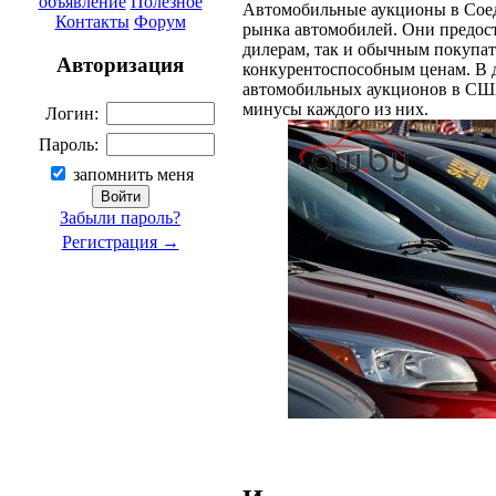
объявление
Полезное
Автомобильные аукционы в Соед
Контакты
Форум
рынка автомобилей. Они предос
дилерам, так и обычным покупа
Авторизация
конкурентоспособным ценам. В 
автомобильных аукционов в США
минусы каждого из них.
Логин:
Пароль:
запомнить меня
Забыли пароль?
Регистрация →