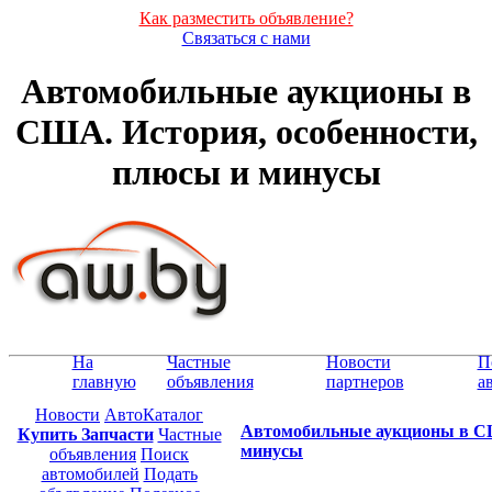
Как разместить объявление?
Связаться с нами
Автомобильные аукционы в
США. История, особенности,
плюсы и минусы
На
Частные
Новости
П
главную
объявления
партнеров
а
Новости
АвтоКаталог
Автомобильные аукционы в СШ
Купить Запчасти
Частные
минусы
объявления
Поиск
автомобилей
Подать