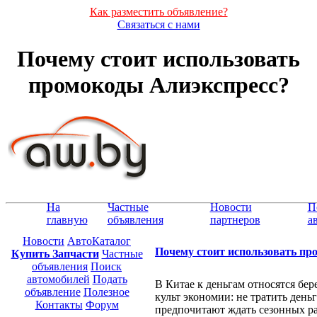
Как разместить объявление?
Связаться с нами
Почему стоит использовать
промокоды Алиэкспресс?
На
Частные
Новости
П
главную
объявления
партнеров
а
Новости
АвтоКаталог
Почему стоит использовать пр
Купить Запчасти
Частные
объявления
Поиск
автомобилей
Подать
В Китае к деньгам относятся бер
объявление
Полезное
культ экономии: не тратить ден
Контакты
Форум
предпочитают ждать сезонных р