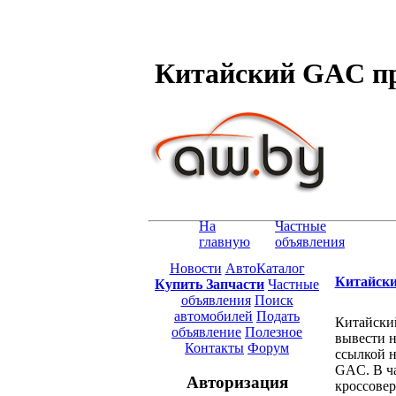
Китайский GAC при
На
Частные
главную
объявления
Новости
АвтоКаталог
Китайски
Купить Запчасти
Частные
объявления
Поиск
автомобилей
Подать
Китайский
объявление
Полезное
вывести н
Контакты
Форум
ссылкой н
GAC. В ча
Авторизация
кроссовер