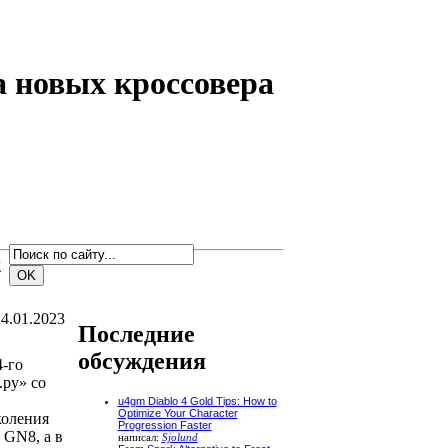
а новых кроссовера
м
4.01.2023
Последние
обсуждения
-го
ру» со
u4gm Diablo 4 Gold Tips: How to
Optimize Your Character
коления
Progression Faster
 GN8, а в
написал:
Sjolund