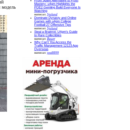
From Spark Alternative to Frost
ый
Mastery: u4gm Highlights the
и модель
POE2 Gemling Build Everyone Is
Watching
написал:
Sjolund
Dominate Dynasty and Online
Games with u4gm College
Football 27 Offensive Tips
написал:
Sjolund
Steal a Brainrot: U4gm's Guide
to Rare Collectibles
написал:
Bauer
Why Can’t You Access the
Traffic Management 12123 App
Overseas
написал:
yezi8899