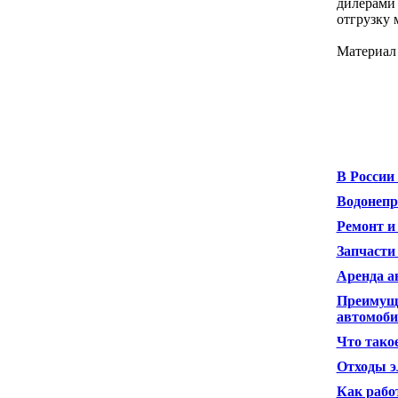
дилерами 
отгрузку
Материал
В России
Водонепр
Ремонт и
Запчасти
Аренда а
Преимуще
автомоб
Что тако
Отходы э
Как рабо