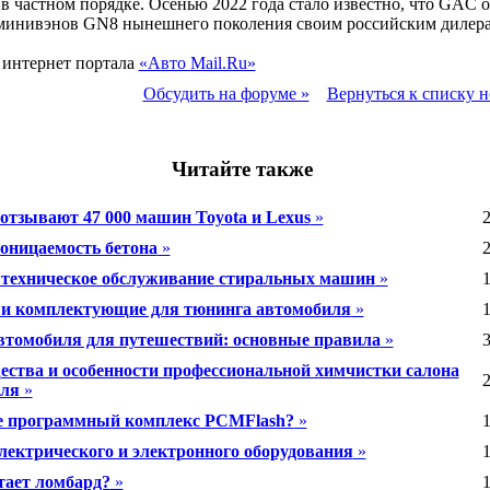
в частном порядке. Осенью 2022 года стало известно, что GAC 
 минивэнов GN8 нынешнего поколения своим российским дилера
 интернет портала
«Авто Mail.Ru»
Обсудить на форуме »
Вернуться к списку н
Читайте также
 отзывают 47 000 машин Toyota и Lexus
»
2
оницаемость бетона
»
2
 техническое обслуживание стиральных машин
»
1
 и комплектующие для тюнинга автомобиля
»
1
втомобиля для путешествий: основные правила
»
3
ства и особенности профессиональной химчистки салона
2
иля
»
е программный комплекс PCMFlash?
»
1
лектрического и электронного оборудования
»
1
тает ломбард?
»
1