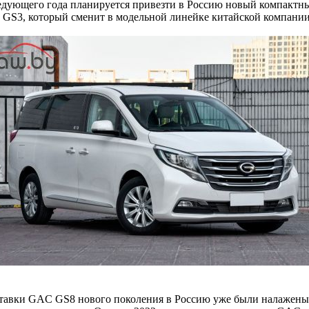
едующего года планируется привезти в Россию новый компактн
 GS3, который сменит в модельной линейке китайской компани
ставки GAC GS8 нового поколения в Россию уже были налажены