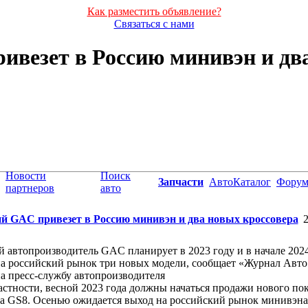
Как разместить объявление?
Связаться с нами
везет в Россию минивэн и дв
Новости
Поиск
Запчасти
АвтоКаталог
Фору
партнеров
авто
й GAC привезет в Россию минивэн и два новых кроссовера
2
 автопроизводитель GAC планирует в 2023 году и в начале 2024
а российский рынок три новых модели, сообщает «Журнал Авто.
а пресс-службу автопроизводителя
стности, весной 2023 года должны начаться продажи нового по
а GS8. Осенью ожидается выход на российский рынок минивэна