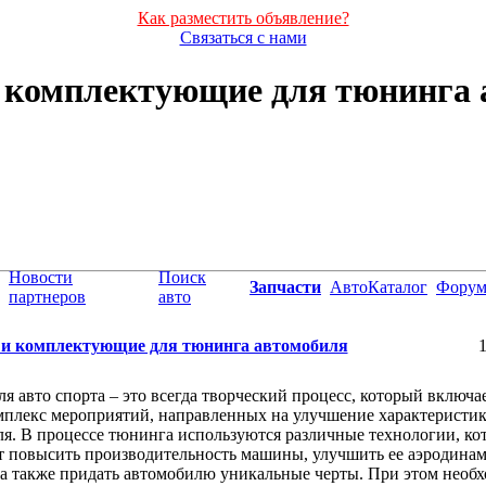
Как разместить объявление?
Связаться с нами
и комплектующие для тюнинга 
Новости
Поиск
Запчасти
АвтоКаталог
Фору
партнеров
авто
 и комплектующие для тюнинга автомобиля
1
я авто спорта – это всегда творческий процесс, который включае
мплекс мероприятий, направленных на улучшение характеристи
я. В процессе тюнинга используются различные технологии, ко
т повысить производительность машины, улучшить ее аэродина
 а также придать автомобилю уникальные черты. При этом необ