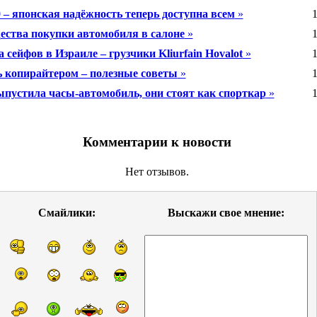
 – японская надёжность теперь доступна всем
»
1
ства покупки автомобиля в салоне
»
1
 сейфов в Израиле – грузчики Kliurfain Hovalot
»
1
ь копирайтером – полезные советы
»
1
выпустила часы-автомобиль, они стоят как спорткар
»
1
Комментарии к новости
Нет отзывов.
Смайлики:
Выскажи свое мнение: