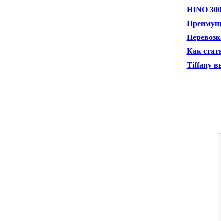
HINO 300
Преимуще
Перевозка
Как стат
Tiffany 