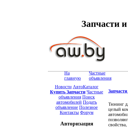
Запчасти 
На
Частные
главную
объявления
Новости
АвтоКаталог
Запчасти
Купить Запчасти
Частные
объявления
Поиск
автомобилей
Подать
Тюнинг дл
объявление
Полезное
целый ко
Контакты
Форум
автомобил
позволяю
Авторизация
свойства,