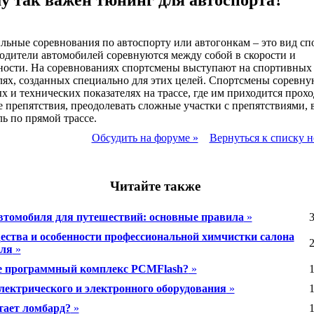
у так важен тюнинг для автоспорта?
ьные соревнования по автоспорту или автогонкам – это вид спо
одители автомобилей соревнуются между собой в скорости и
ности. На соревнованиях спортсмены выступают на спортивных
ях, созданных специально для этих целей. Спортсмены соревну
х и технических показателях на трассе, где им приходится прох
 препятствия, преодолевать сложные участки с препятствиями, 
ь по прямой трассе.
Обсудить на форуме »
Вернуться к списку н
Читайте также
втомобиля для путешествий: основные правила
»
3
ства и особенности профессиональной химчистки салона
2
иля
»
е программный комплекс PCMFlash?
»
1
лектрического и электронного оборудования
»
1
тает ломбард?
»
1