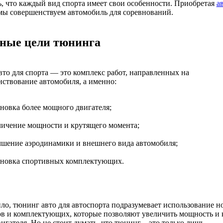
, что каждый вид спорта имеет свои особенности. Приобретая
а
ы совершенствуем автомобиль для соревнований.
ные цели тюнинга
то для спорта — это комплекс работ, направленных на
ствование автомобиля, а именно:
ановка более мощного двигателя;
личение мощности и крутящего момента;
чшение аэродинамики и внешнего вида автомобиля;
ановка спортивных комплектующих.
ло, тюнинг авто для автоспорта подразумевает использование н
ов и комплектующих, которые позволяют увеличить мощность и
игателя. Но не стоит думать, что тюнинг – это только лишь