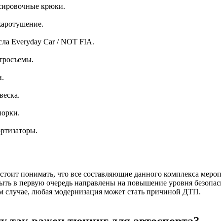
сировочные крюки.
аротушение.
ла Everyday Car / NOT FIA.
тросъемы.
и.
веска.
порки.
ртизаторы.
стоит понимать, что все составляющие данного комплекса меро
ть в первую очередь направлены на повышение уровня безопас
 случае, любая модернизация может стать причиной ДТП.