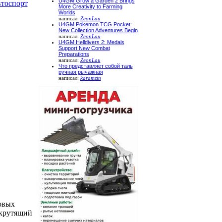
U4GM Grow a Garden 2 Brings
втоспорт
More Creativity to Farming
Worlds
написал:
ZeonLau
U4GM Pokemon TCG Pocket:
New Collection Adventures Begin
написал:
ZeonLau
U4GM Helldivers 2: Medals
Support New Combat
Preparations
написал:
ZeonLau
Что представляет собой таль
ручная рычажная
написал:
karamzin
овых
 крутящий