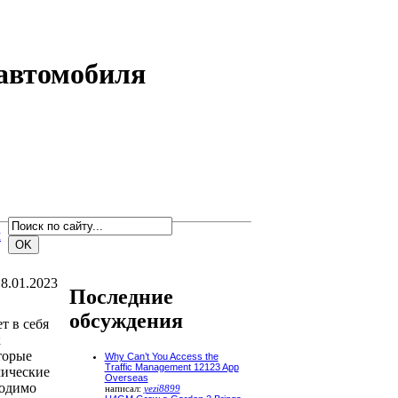
автомобиля
м
8.01.2023
Последние
обсуждения
т в себя
к
торые
Why Can’t You Access the
Traffic Management 12123 App
мические
Overseas
ходимо
написал:
yezi8899