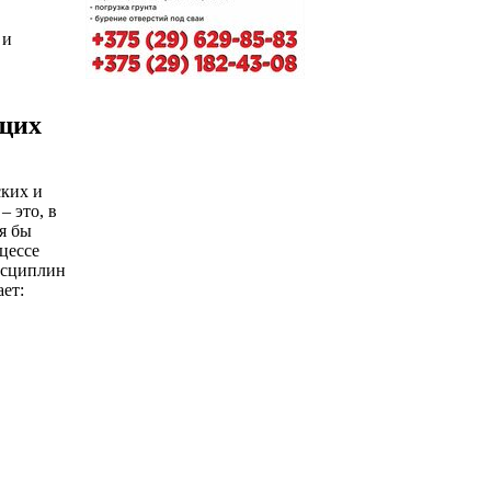
 и
щих
ских и
– это, в
я бы
цессе
исциплин
ает: