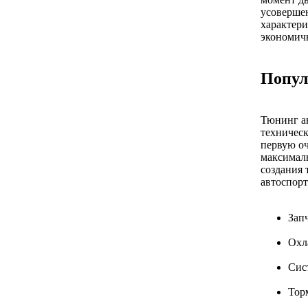
усовершен
характери
экономичн
Попул
Тюнинг ав
техническ
первую оч
максималь
создания 
автоспорт
Зап
Охл
Сист
Тор