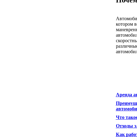
Почем
Автомобил
котором в
маневрен
автомобил
скоростны
различные
автомобил
Аренда а
Преимуще
автомоб
Что тако
Отходы э
Как рабо