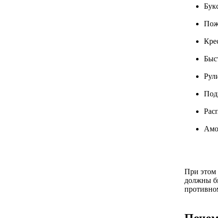
Бук
Пож
Крес
Быс
Рул
Под
Рас
Амо
При этом 
должны бы
противном