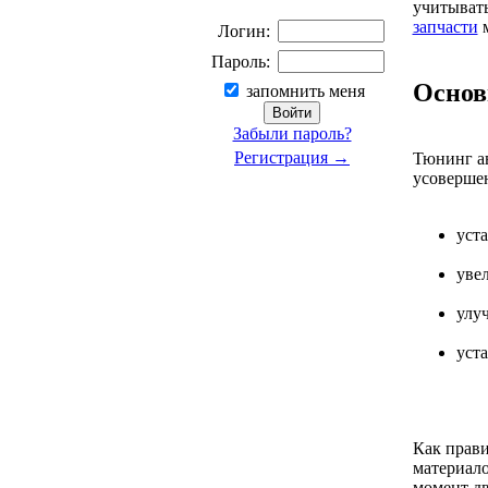
учитывать
запчасти
м
Логин:
Пароль:
Основ
запомнить меня
Забыли пароль?
Регистрация →
Тюнинг ав
усовершен
уст
уве
улу
уст
Как прави
материал
момент дв