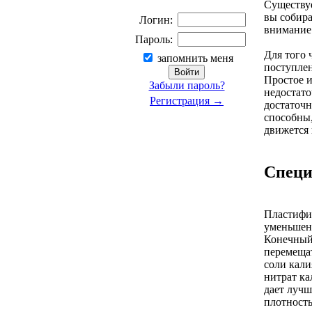
Существуе
вы собир
Логин:
внимание 
Пароль:
Для того 
запомнить меня
поступлен
Простое и
Забыли пароль?
недостато
Регистрация →
достаточн
способны,
движется 
Специ
Пластифик
уменьшен
Конечный 
перемещат
соли кали
нитрат ка
дает лучш
плотность