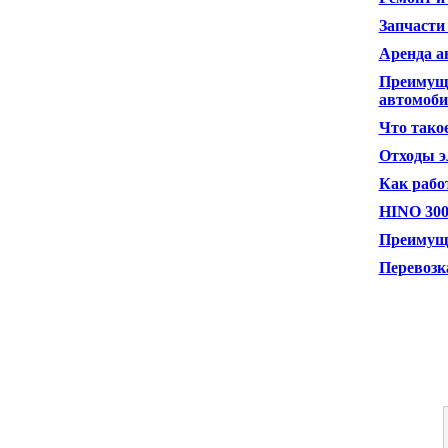
Запчасти
Аренда а
Преимуще
автомоб
Что тако
Отходы э
Как рабо
HINO 300
Преимуще
Перевозка