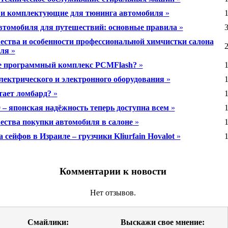
 и комплектующие для тюнинга автомобиля
»
1
втомобиля для путешествий: основные правила
»
3
ства и особенности профессиональной химчистки салона
2
иля
»
е программный комплекс PCMFlash?
»
1
лектрического и электронного оборудования
»
1
тает ломбард?
»
1
 – японская надёжность теперь доступна всем
»
1
ства покупки автомобиля в салоне
»
1
 сейфов в Израиле – грузчики Kliurfain Hovalot
»
1
Комментарии к новости
Нет отзывов.
Смайлики:
Выскажи свое мнение: