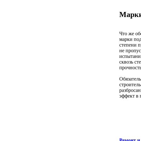
Марки
Что же об
марки под
степени п
не пропус
испытании
сквозь ст
прочность
Обязатель
строитель
разбросан
эффект в 
Ремонт и