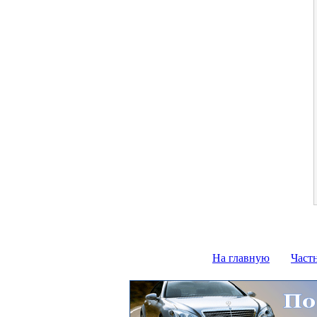
На главную
Част