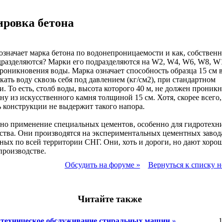
ровка бетона
означает марка бетона по водонепроницаемости и как, собственн
разделяются? Марки его подразделяются на W2, W4, W6, W8, W
роникновения воды. Марка означает способность образца 15 см
кать воду сквозь себя под давлением (кг/см2), при стандартном
. То есть, столб воды, высота которого 40 м, не должен проникн
ену из искусственного камня толщиной 15 см. Хотя, скорее всего,
 конструкции не выдержит такого напора.
но применение специальных цементов, особенно для гидротехн
ства. Они производятся на экспериментальных цементных завод
ных по всей территории СНГ. Они, хоть и дороги, но дают хоро
производстве.
Обсудить на форуме »
Вернуться к списку н
Читайте также
 техническое обслуживание стиральных машин
»
1