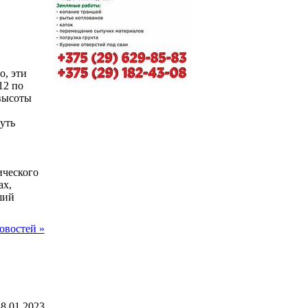
о, эти
12 по
 высоты
уть
ического
ах,
ший
овостей »
8.01.2023