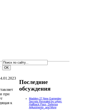
м
4.01.2023
Последние
обсуждения
тавляет
 и при
ет
Madden 27 New Gameplay
Secrets Revealed by u4gm:
дящая к
Halfback Pass, Defense
Adjustments, and More