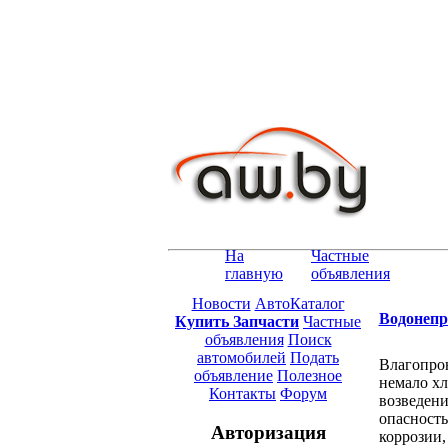
На
Частные
главную
объявления
Новости
АвтоКаталог
Водонепр
Купить Запчасти
Частные
объявления
Поиск
автомобилей
Подать
Влагопрон
объявление
Полезное
немало хл
Контакты
Форум
возведени
опасность
Авторизация
коррозии,