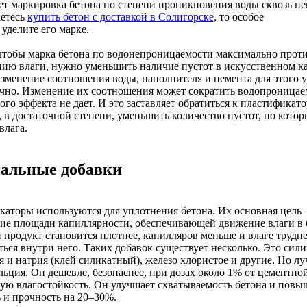
т маркировка бетона по степени проникновения воды сквозь не
аетесь
купить бетон с доставкой в Солигорске
, то особое
уделите его марке.
чтобы марка бетона по водонепроницаемости максимально прот
ию влаги, нужно уменьшить наличие пустот в искусственном к
зменение соотношения воды, наполнителя и цемента для этого 
чно. Изменение их соотношения может сократить водопроницаем
ого эффекта не дает. И это заставляет обратиться к пластификат
 в достаточной степени, уменьшить количество пустот, по кото
влага.
альные добавки
аторы используются для уплотнения бетона. Их основная цель 
ие площади капиллярности, обеспечивающей движение влаги в 
продукт становится плотнее, капилляров меньше и влаге трудне
ься внутри него. Таких добавок существует несколько. Это сил
я и натрия (клей силикатный), железо хлористое и другие. Но лу
льция. Он дешевле, безопаснее, при дозах около 1% от цементно
ую влагостойкость. Он улучшает схватываемость бетона и повыш
 и прочность на 20–30%.