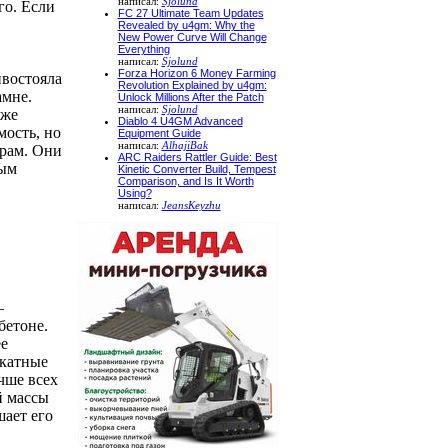
написал:
Sjolund
го. Если
FC 27 Ultimate Team Updates
Revealed by u4gm: Why the
New Power Curve Will Change
Everything
написал:
Sjolund
Forza Horizon 6 Money Farming
ивостояла
Revolution Explained by u4gm:
амне.
Unlock Millions After the Patch
написал:
Sjolund
уже
Diablo 4 U4GM Advanced
ость, но
Equipment Guide
написал:
AlhajiBak
орам. Они
ARC Raiders Rattler Guide: Best
рым
Kinetic Converter Build, Tempest
Comparison, and Is It Worth
Using?
написал:
JeansKeyzhu
–
бетоне.
е
икатные
чше всех
й массы
ает его