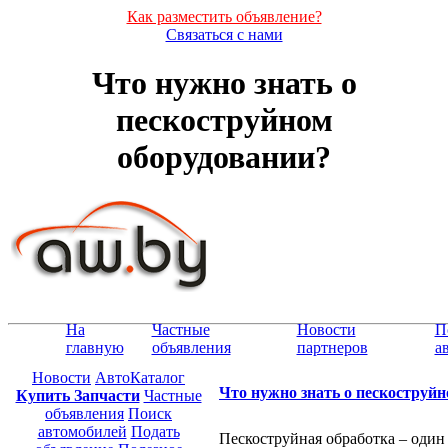
Как разместить объявление?
Связаться с нами
Что нужно знать о
пескоструйном
оборудовании?
На
Частные
Новости
П
главную
объявления
партнеров
а
Новости
АвтоКаталог
Что нужно знать о пескоструй
Купить Запчасти
Частные
объявления
Поиск
автомобилей
Подать
Пескоструйная обработка – один