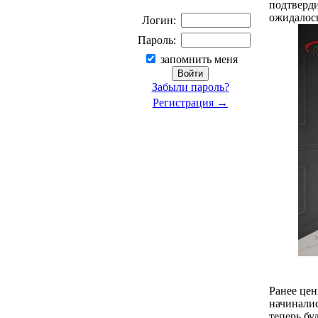
подтверди
ожидалось
Логин:
Пароль:
запомнить меня
Забыли пароль?
Регистрация →
Ранее цен
начиналис
теперь бу