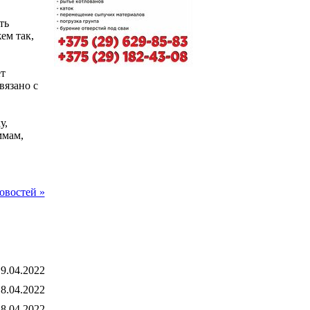
ть
ем так,
т
вязано с
у,
ммам,
овостей »
9.04.2022
8.04.2022
8.04.2022