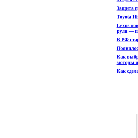
Защита п
Toyota Hi
Lexus по
руля — п
В РФ ста
Появилос
Как выбр
моторы 
Как сдела