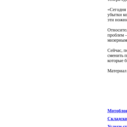
«Сегодня 
убытки ко
эти ножн
Относител
проблем —
мизерным
Сейчас, п
сменить п
которые б
Материал
Мотоблок
Складски
Услуги с