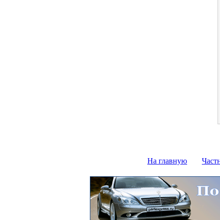
На главную
Част