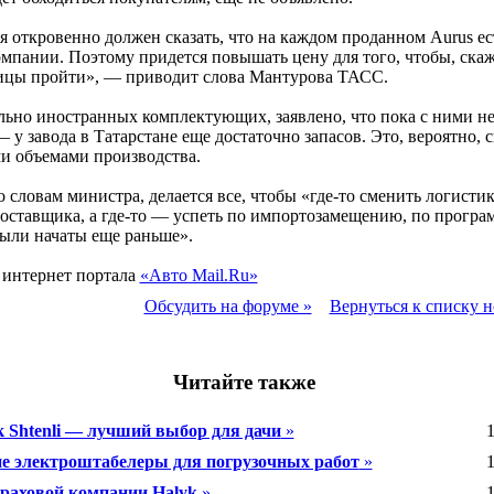
я откровенно должен сказать, что на каждом проданном Aurus ес
мпании. Поэтому придется повышать цену для того, чтобы, скаж
ицы пройти», — приводит слова Мантурова ТАСС.
ьно иностранных комплектующих, заявлено, что пока с ними не
 у завода в Татарстане еще достаточно запасов. Это, вероятно, с
и объемами производства.
о словам министра, делается все, чтобы «где-то сменить логистик
оставщика, а где-то — успеть по импортозамещению, по програ
ыли начаты еще раньше».
 интернет портала
«Авто Mail.Ru»
Обсудить на форуме »
Вернуться к списку н
Читайте также
 Shtenli — лучший выбор для дачи
»
1
е электроштабелеры для погрузочных работ
»
1
траховой компании Halyk
»
1