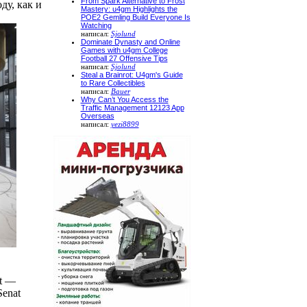
From Spark Alternative to Frost
ду, как и
Mastery: u4gm Highlights the
POE2 Gemling Build Everyone Is
Watching
написал:
Sjolund
Dominate Dynasty and Online
Games with u4gm College
Football 27 Offensive Tips
написал:
Sjolund
Steal a Brainrot: U4gm's Guide
to Rare Collectibles
написал:
Bauer
Why Can’t You Access the
Traffic Management 12123 App
Overseas
написал:
yezi8899
t —
Senat