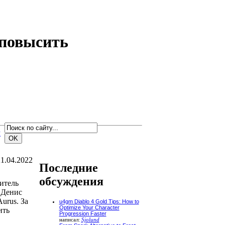
 повысить
м
1.04.2022
Последние
обсуждения
итель
 Денис
urus. За
u4gm Diablo 4 Gold Tips: How to
Optimize Your Character
ить
Progression Faster
написал:
Sjolund