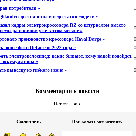
рав потребителя
»
1
ghlander: достоинства и недостатки модели
»
1
казал кадры электрокроссовера RZ со штурвалом вместо
0
ремьера новинки уже в этом месяце
»
ртовало производство кроссовера Haval Dargo
»
0
ь новое фото DeLorean 2022 года
»
0
ать электровелосипед: какие бывают, кому какой подойдет,
0
и аккумуляторы
»
ть вывеску из гибкого неона
»
0
Комментарии к новости
Нет отзывов.
Смайлики:
Выскажи свое мнение: