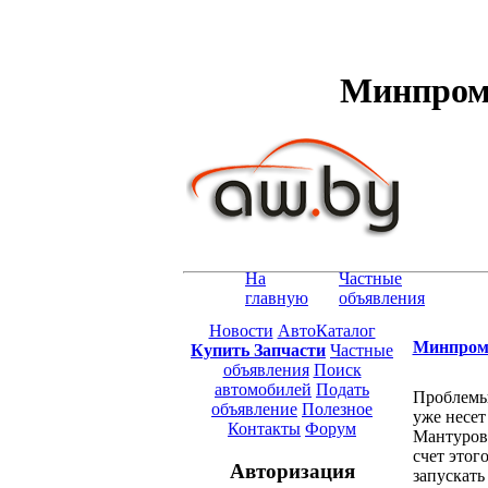
Минпромт
На
Частные
главную
объявления
Новости
АвтоКаталог
Минпромт
Купить Запчасти
Частные
объявления
Поиск
автомобилей
Подать
Проблемы
объявление
Полезное
уже несет
Контакты
Форум
Мантуров 
счет этог
Авторизация
запускать