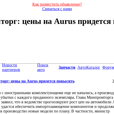
Как разместить объявление?
Связаться с нами
орг: цены на Aurus придется
Новости
Поиск
Запчасти
АвтоКаталог
Фору
партнеров
авто
орг: цены на Aurus придется повысить
2
 с иностранными комплектующими еще не начались, а производ
 убытки с каждого проданного экземпляра. Глава Минпромторга
заявил, что в ведомстве прогнозируют рост цен на автомобили A
о удастся обеспечить импортозамещение компонентов и продолж
 в производство новые модели по плану. В частности, министр