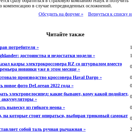
ется сразу обратиться в страховую компанию Halyk и получить
ю компенсацию в случае непредвиденных осложнений.
Обсудить на форуме »
Вернуться к списку н
Читайте также
рав потребителя
»
1
ghlander: достоинства и недостатки модели
»
1
казал кадры электрокроссовера RZ со штурвалом вместо
0
ремьера новинки уже в этом месяце
»
ртовало производство кроссовера Haval Dargo
»
0
ь новое фото DeLorean 2022 года
»
0
ать электровелосипед: какие бывают, кому какой подойдет,
0
и аккумуляторы
»
ть вывеску из гибкого неона
»
0
, на которые стоит опираться, выбирая трюковый самокат
0
ставляет собой таль ручная рычажная
»
2