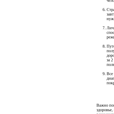
чел
Стр
завт
нуж
Лич
спо
реж
Пут
пол
доро
за 2
пол
Все 
диаг
пок
Важно пон
здоровье,