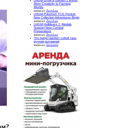
U4GM Grow a Garden 2 Brings
More Creativity to Farming
Worlds
написал:
ZeonLau
U4GM Pokemon TCG Pocket:
New Collection Adventures Begin
написал:
ZeonLau
U4GM Helldivers 2: Medals
Support New Combat
Preparations
написал:
ZeonLau
Что представляет собой таль
ручная рычажная
написал:
karamzin
ам?