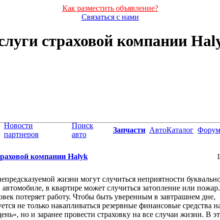
Как разместить объявление?
Связаться с нами
слуги страховой компании Hal
Новости
Поиск
Запчасти
АвтоКаталог
Фору
партнеров
авто
траховой компании Halyk
1
епредсказуемой жизни могут случиться неприятности буквально
в автомобиле, в квартире может случиться затопление или пожар
овек потеряет работу. Чтобы быть уверенным в завтрашнем дне,
ется не только накапливаться резервные финансовые средства н
ень», но и заранее провести страховку на все случаи жизни. В э