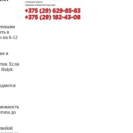
венными
ить в
и на 6-12
ие в
тия. Если
 Halyk
ждаются
зможность
отопа до
 любой