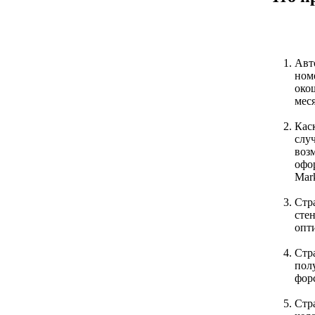
Авт
ном
окош
меся
Каск
случ
воз
офор
Mark
Стр
стен
опт
Стр
пол
фор
Стр