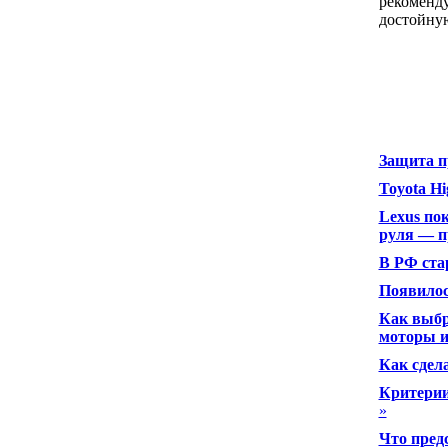
рекоменду
достойну
Защита п
Toyota Hi
Lexus по
руля — п
В РФ ста
Появилос
Как выбр
моторы 
Как сдела
Критерии
»
Что пред