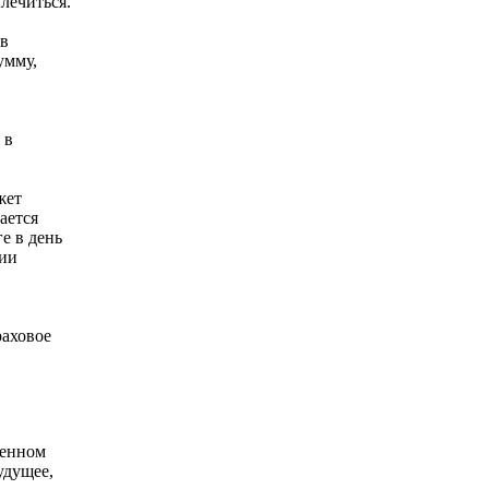
лечиться.
 в
умму,
 в
жет
ается
е в день
нии
раховое
венном
удущее,