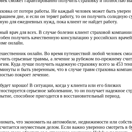
овек сможет гарантированно получить страховку и полностью вы
аховка от потери работы. Не каждый человек может быть уверен
рашнем дне, и если он теряет работу, то он получить солидную с
ную для ежедневных нужд, пока клиент не найдет работу.
ный врач для всех. В случае болезни клиент страховой компании
собен получить качественную консультацию у российских врачей
име онлайн.
ешественник онлайн. Во время путешествий любой человек смо
учить серьезные травмы, а лечение за рубежом по-прежнему счит
гим. Куда лучше получить надежную страховку всего за 453 тенг
 минуты и быть уверенным, что в случае травм страховка компа
ностью покроет лечение.
будет хорошо! В ситуации, когда у клиента или его близких
ностируется серьезное заболевание, то он получает надежное ст
рытие, способное пригодится в восстановительный период.
имать, что экономить на автомобиле, недвижимости или собст
 считается неуместным делом. Если важно уверенно смотреть в б