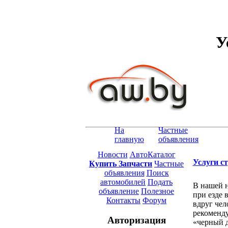
У
На
Частные
главную
объявления
Новости
АвтоКаталог
Услуги с
Купить Запчасти
Частные
объявления
Поиск
автомобилей
Подать
В нашей н
объявление
Полезное
при езде 
Контакты
Форум
вдруг чел
рекоменду
Авторизация
«черный д