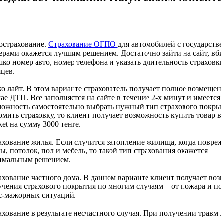
острахование.
Страхование ОГПО
для автомобилей с государст
ерами окажется лучшим решением. Достаточно зайти на сайт, вб
ко номер авто, номер телефона и указать длительность страховк
цев.
о лайт. В этом варианте страхователь получает полное возмещен
ае ДТП. Все заполняется на сайте в течение 2-х минут и имеется
можность самостоятельно выбрать нужный тип страхового покры
мить страховку, то клиент получает возможность купить товар в
et на сумму 3000 тенге.
ахование жилья. Если случится затопление жилища, когда повре
ы, потолок, пол и мебель, то такой тип страхования окажется
имальным решением.
ахование частного дома. В данном варианте клиент получает во
учения страхового покрытия по многим случаям – от пожара и п
с-мажорных ситуаций.
ахование в результате несчастного случая. При получении травм