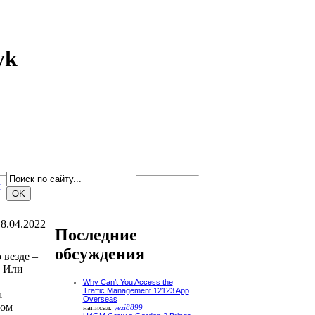
yk
м
8.04.2022
Последние
обсуждения
 везде –
. Или
Why Can’t You Access the
Traffic Management 12123 App
а
Overseas
том
написал:
yezi8899