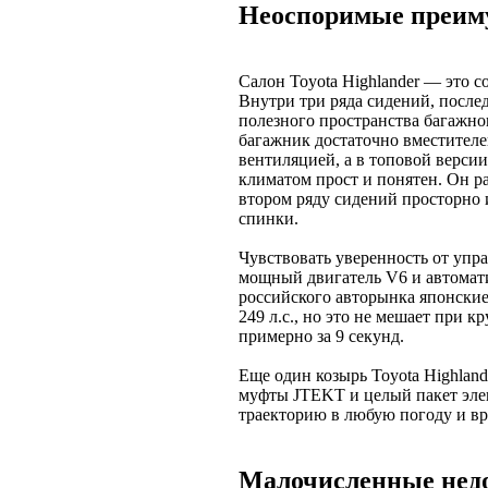
Неоспоримые преим
Салон Toyota Highlander — это 
Внутри три ряда сидений, после
полезного пространства багажног
багажник достаточно вместител
вентиляцией, а в топовой верси
климатом прост и понятен. Он ра
втором ряду сидений просторно 
спинки.
Чувствовать уверенность от упр
мощный двигатель V6 и автомати
российского авторынка японски
249 л.с., но это не мешает при к
примерно за 9 секунд.
Еще один козырь Toyota Highla
муфты JTEKT и целый пакет эл
траекторию в любую погоду и вр
Малочисленные нед