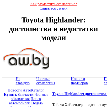
Как разместить объявление?
Связаться с нами
Toyota Highlander:
достоинства и недостатки
модели
На
Частные
Новости
П
главную
объявления
партнеров
а
Новости
АвтоКаталог
Toyota Highlander: достоинства
Купить Запчасти
Частные
объявления
Поиск
автомобилей
Подать
Тойота Хайлендер — один из луч