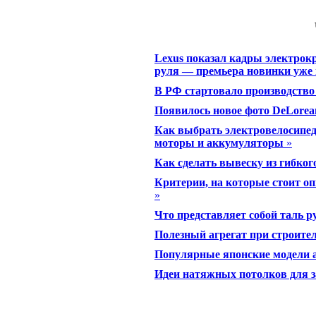
Lexus показал кадры электрок
руля — премьера новинки уже 
В РФ стартовало производство
Появилось новое фото DeLorean
Как выбрать электровелосипед:
моторы и аккумуляторы
»
Как сделать вывеску из гибког
Критерии, на которые стоит о
»
Что представляет собой таль 
Полезный агрегат при строите
Популярные японские модели 
Идеи натяжных потолков для з