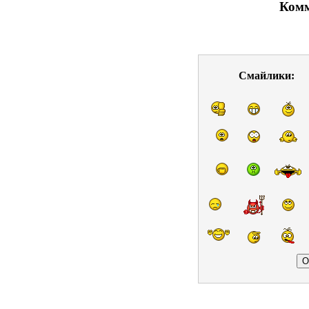
Комм
Смайлики: