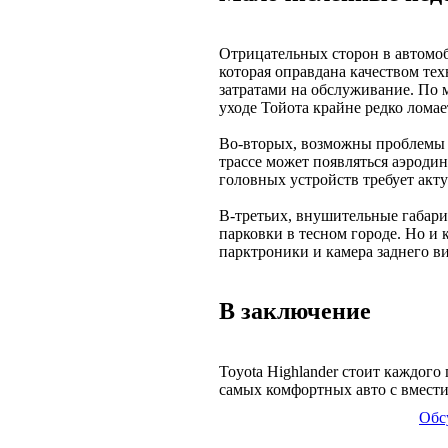
Отрицательных сторон в автомоб
которая оправдана качеством т
затратами на обслуживание. По
уходе Тойота крайне редко ломае
Во-вторых, возможны проблемы с
трассе может появляться аэрод
головных устройств требует акт
В-третьих, внушительные габари
парковки в тесном городе. Но и
парктроники и камера заднего ви
В заключение
Toyota Highlander стоит каждого 
самых комфортных авто с вмест
Обс